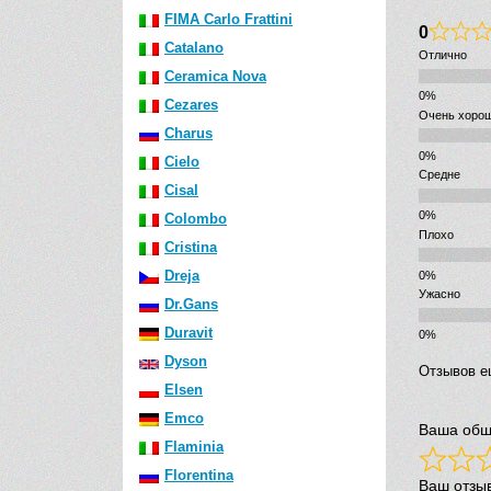
FIMA Carlo Frattini
0
Catalano
Отлично
Ceramica Nova
Cezares
Очень хоро
Charus
Cielo
Средне
Cisal
Colombo
Плохо
Cristina
Dreja
Ужасно
Dr.Gans
Duravit
Dyson
Отзывов е
Elsen
Emco
Ваша общ
Flaminia
Florentina
Ваш отзы