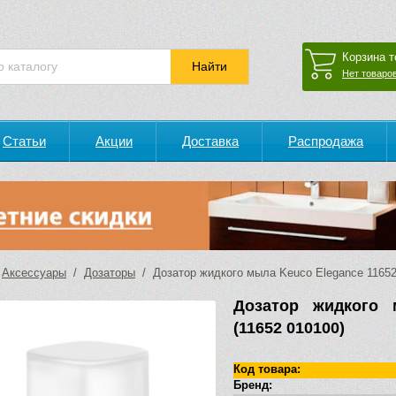
Корзина т
Нет товаров
Статьи
Акции
Доставка
Распродажа
/
Аксессуары
/
Дозаторы
/ Дозатор жидкого мыла Keuco Elegance 11652
Дозатор жидкого 
(11652 010100)
Код товара:
Бренд: