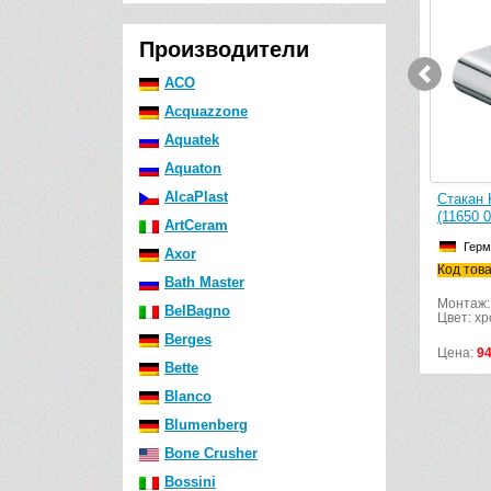
Производители
ACO
Acquazzone
Aquatek
Aquaton
AlcaPlast
Стакан Keuco Elegance 11650019001
Стакан 
(11650 019001)
(11650 0
ArtCeram
Германия
Герм
Axor
Код товара: 11650019001
Код тов
Bath Master
Монтаж: настольный
Монтаж:
BelBagno
Цвет: хром
Цвет: хр
Berges
Цена:
6461
р.
7978
р.
Цена:
94
Bette
Blanco
Blumenberg
Bone Crusher
Bossini