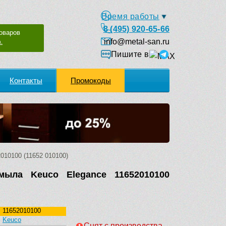
Время работы
8 (495) 920-65-66
оваров
info@metal-san.ru
.
Пишите в
Контакты
Промокоды
010100 (11652 010100)
мыла Keuco Elegance 11652010100
11652010100
Keuco
Снят с производства