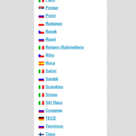
Pestan
Point
Radaway
Ravak
Raval
Reitano Rubinetteria
Riho
Roca
Salini
Santek
Scarabeo
Simas
Stil Haus
Сунержа
TECE
Terminus
Timo