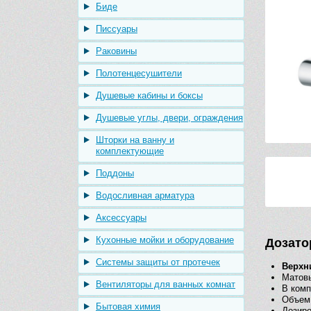
Биде
Писсуары
Раковины
Полотенцесушители
Душевые кабины и боксы
Душевые углы, двери, ограждения
Шторки на ванну и
комплектующие
Поддоны
Водосливная арматура
Аксессуары
Кухонные мойки и оборудование
Дозато
Системы защиты от протечек
Верхн
Матов
Вентиляторы для ванных комнат
В ком
Объем
Бытовая химия
Дозиро