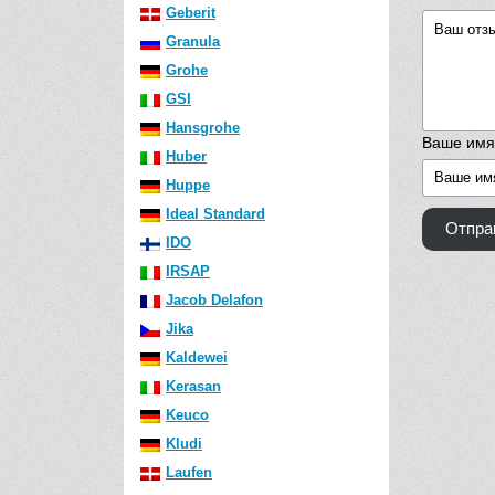
Geberit
Granula
Grohe
GSI
Hansgrohe
Ваше имя
Huber
Huppe
Ideal Standard
Отпра
IDO
IRSAP
Jacob Delafon
Jika
Kaldewei
Kerasan
Keuco
Kludi
Laufen