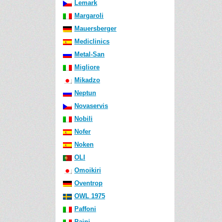
Lemark
Margaroli
Mauersberger
Mediclinics
Metal-San
Migliore
Mikadzo
Neptun
Novaservis
Nobili
Nofer
Noken
OLI
Omoikiri
Oventrop
OWL 1975
Paffoni
Paini