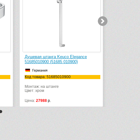
Душевая штанга Keuco Elegance
Туалетный ер
51685010900 (51685 010900)
11664010100 
Германия
Германия
Код товара: 51685010900
Код товара: 1
Монтаж: на штанге
Монтаж: наст
Цвет: хром
Цвет: хром
Цена:
27988
р.
Цена:
10279
р