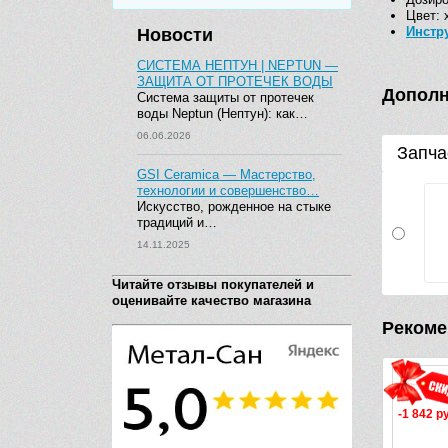
Цвет: 
Инстр
Новости
СИСТЕМА НЕПТУН | NEPTUN —
ЗАЩИТА ОТ ПРОТЕЧЕК ВОДЫ
Дополн
Система защиты от протечек
воды Neptun (Нептун): как…
06.06.2026
Запча
GSI Ceramica — Мастерство,
технологии и совершенство…
Искусство, рожденное на стыке
традиций и…
14.11.2025
Читайте отзывы покупателей и
оценивайте качество магазина
Рекоме
-1 517 руб.
-1 842 ру