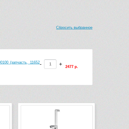
Сбросить выбранное
100 (запчасть, 11652
-
+
2477 р.
-2 549 руб.