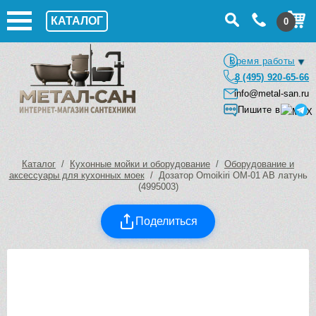
КАТАЛОГ
0
Время работы
8 (495) 920-65-66
info@metal-san.ru
Пишите в
Каталог
/
Кухонные мойки и оборудование
/
Оборудование и
аксессуары для кухонных моек
/ Дозатор Omoikiri OM-01 AB латунь
(4995003)
Поделиться