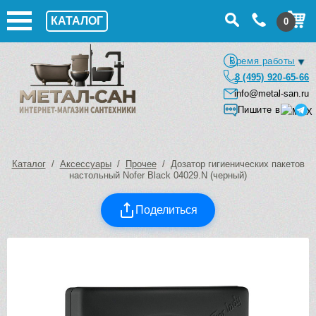
КАТАЛОГ
0
Время работы
8 (495) 920-65-66
info@metal-san.ru
Пишите в
Каталог
/
Аксессуары
/
Прочее
/ Дозатор гигиенических пакетов
настольный Nofer Black 04029.N (черный)
Поделиться