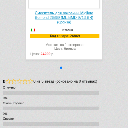
ковины Migliore
Смеситель для раковины Migliore
L.BMD-9713.BR)
Bomond 26869 (ML.BMD-9713.BR)
нза)
(бронза)
алия
Италия
а: 26869
Код товара: 26869
1 отверстие
Монтаж: на 1 отверстие
бронза
Цвет: бронза
Цена:
24200
р.
0
0 из 5 звёзд (основано на 0 отзывах)
Отлично
Очень хорошо
Средне