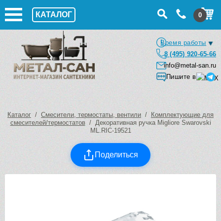
КАТАЛОГ
0
Время работы
8 (495) 920-65-66
info@metal-san.ru
Пишите в
Каталог
/
Смесители, термостаты, вентили
/
Комплектующие для
смесителей/термостатов
/ Декоративная ручка Migliore Swarovski
ML.RIC-19521
Поделиться