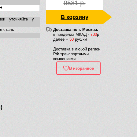
9581 р.
 H
В корзину
вки уточняйте у
я сталь
Доставка по г. Москва:
в пределах МКАД -
700
р
далее +
50
руб/км
Доставка в любой регион
РФ транспортными
компаниями
В избранное
)