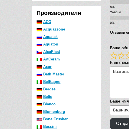
Производители
Ужасно
ACO
Acquazzone
Отзывов е
Aquatek
Aquaton
Ваша общ
AlcaPlast
ArtCeram
Ваш отзы
Axor
Bath Master
BelBagno
Berges
Bette
Ваше имя
Blanco
Blumenberg
Bone Crusher
Отпра
Bossini