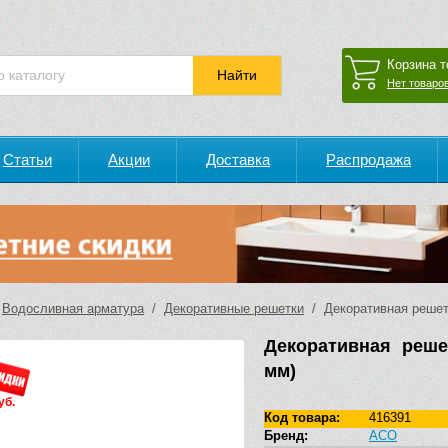
Корзина т
Нет товаров
Статьи
Акции
Доставка
Распродажа
/
Водосливная арматура
/
Декоративные решетки
/ Декоративная решетк
Декоративная реше
мм)
уб.
Код товара:
416391
Бренд:
ACO