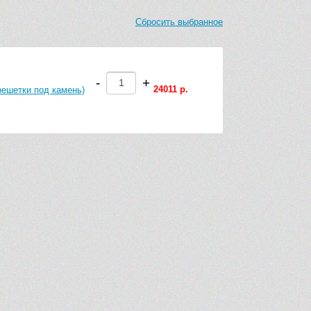
Сбросить выбранное
-
+
24011 р.
решетки под камень)