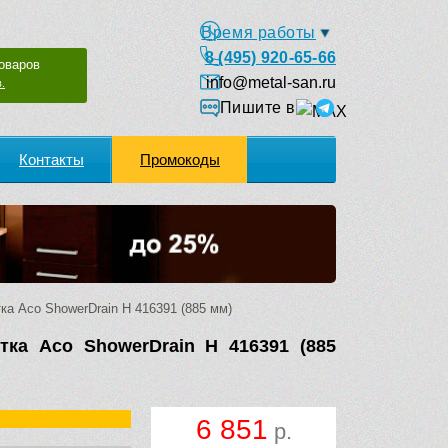
Время работы
8 (495) 920-65-66
оваров
info@metal-san.ru
.
Пишите в
Контакты
Промокоды
а Aco ShowerDrain H 416391 (885 мм)
тка Aco ShowerDrain H 416391 (885
6 851
р.