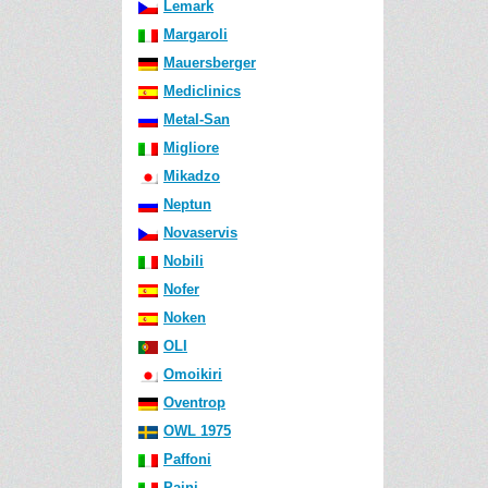
Lemark
Margaroli
Mauersberger
Mediclinics
Metal-San
Migliore
Mikadzo
Neptun
Novaservis
Nobili
Nofer
Noken
OLI
Omoikiri
Oventrop
OWL 1975
Paffoni
Paini