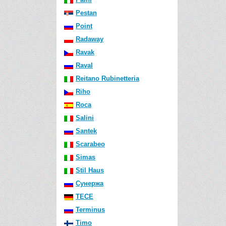
Pestan
Point
Radaway
Ravak
Raval
Reitano Rubinetteria
Riho
Roca
Salini
Santek
Scarabeo
Simas
Stil Haus
Сунержа
TECE
Terminus
Timo