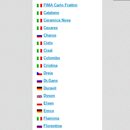
FIMA Carlo Frattini
Catalano
Ceramica Nova
Cezares
Charus
Cielo
Cisal
Colombo
Cristina
Dreja
Dr.Gans
Duravit
Dyson
Elsen
Emco
Flaminia
Florentina