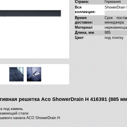
Страна:
Германия
Вся
ShowerDrain
коллекция:
Время
Срок поста
доставки:
менеджера
Материал
нержавеюща
Длина, мм
885
Цвет
под плитку
тивная решетка Aco ShowerDrain H 416391 (885 мм
а под камень
ржавеющей стали
шевого канала ACO ShowerDrain H