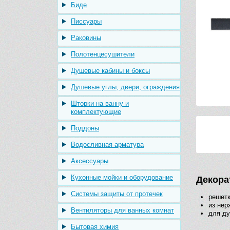
Биде
Писсуары
Раковины
Полотенцесушители
Душевые кабины и боксы
Душевые углы, двери, ограждения
Шторки на ванну и
комплектующие
Поддоны
Водосливная арматура
Аксессуары
Кухонные мойки и оборудование
Декора
Системы защиты от протечек
решетк
из не
Вентиляторы для ванных комнат
для ду
Бытовая химия