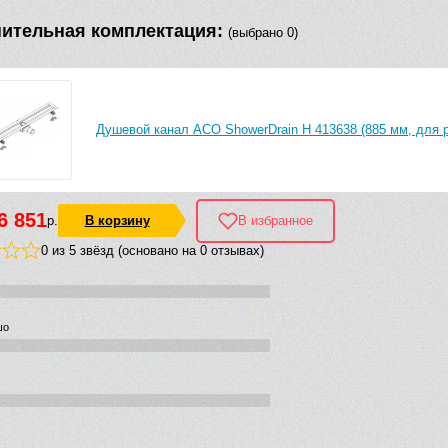
ительная комплектация:
(выбрано 0)
Душевой канал ACO ShowerDrain H 413638 (885 мм, для 
6 851
р.
В корзину
В избранное
0 из 5 звёзд (основано на 0 отзывах)
шо