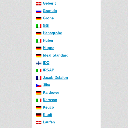
Geberit
Granula
Grohe
GSI
Hansgrohe
Huber
Huppe
Ideal Standard
IDO
IRSAP
Jacob Delafon
Jika
Kaldewei
Kerasan
Keuco
Kludi
Laufen