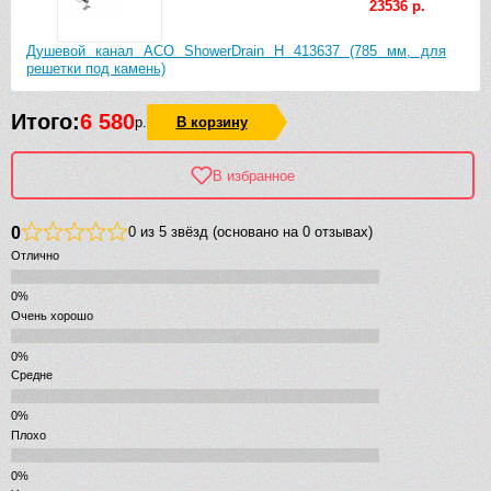
23536 р.
Душевой канал ACO ShowerDrain H 413637 (785 мм, для
решетки под камень)
Итого:
6 580
р.
В корзину
В избранное
0
0 из 5 звёзд (основано на 0 отзывах)
Отлично
Очень хорошо
Средне
Плохо