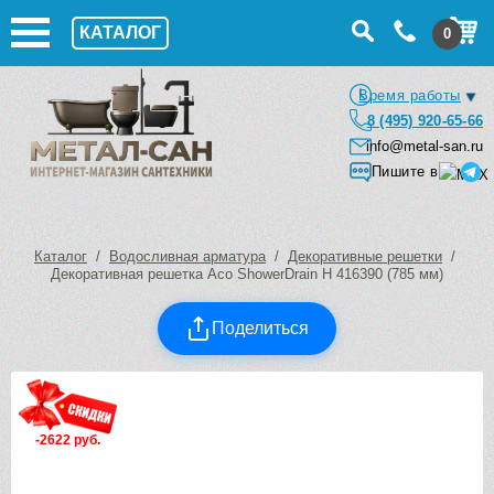
КАТАЛОГ
0
Время работы
8 (495) 920-65-66
info@metal-san.ru
Пишите в
Каталог
/
Водосливная арматура
/
Декоративные решетки
/
Декоративная решетка Aco ShowerDrain H 416390 (785 мм)
Поделиться
-2622 руб.