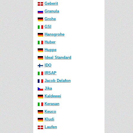
Geberit
Granula
Grohe
GSI
Hansgrohe
Huber
Huppe
Ideal Standard
IDO
IRSAP
Jacob Delafon
Jika
Kaldewei
Kerasan
Keuco
Kludi
Laufen