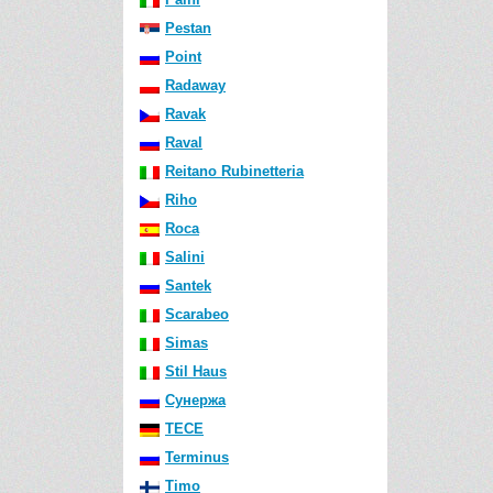
Pestan
Point
Radaway
Ravak
Raval
Reitano Rubinetteria
Riho
Roca
Salini
Santek
Scarabeo
Simas
Stil Haus
Сунержа
TECE
Terminus
Timo