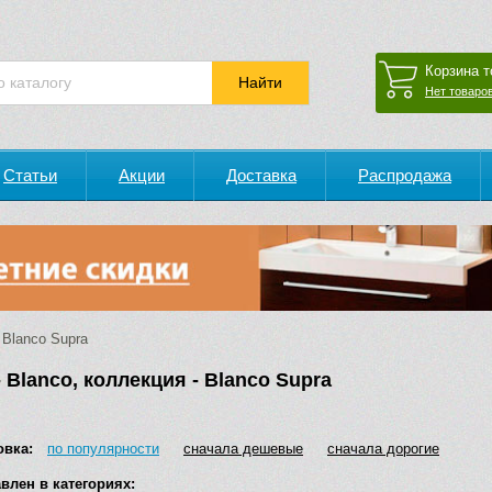
Корзина т
Нет товаров
Статьи
Акции
Доставка
Распродажа
Blanco Supra
 Blanco, коллекция - Blanco Supra
овка:
по популярности
сначала дешевые
сначала дорогие
влен в категориях: