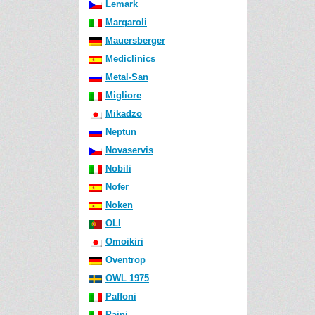
Lemark
Margaroli
Mauersberger
Mediclinics
Metal-San
Migliore
Mikadzo
Neptun
Novaservis
Nobili
Nofer
Noken
OLI
Omoikiri
Oventrop
OWL 1975
Paffoni
Paini