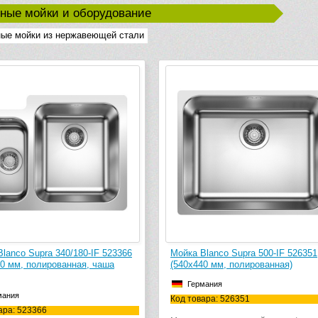
ные мойки и оборудование
ые мойки из нержавеющей стали
lanco Supra 340/180-IF 523366
Мойка Blanco Supra 500-IF 526351
70 мм, полированная, чаша
(540х440 мм, полированная)
Германия
мания
Код товара: 526351
ара: 523366