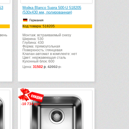
53
Мойка Blanco Supra 500-U 518205
(530х430 мм, полированная)
Германия
Код товара: 518205
вень
Монтаж: встраиваемый снизу
Ширина: 530
Глубина: 430
Форма: прямоугольная
Поверхность: глянцевая
Клапан-автомат в комплекте: нет
Цвет: нержавеющая сталь
Кухонный блок: 600
Цена:
31502
р.
42002
р.
-10 734 руб.