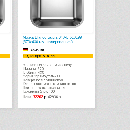
Мойка Blanco Supra 340-U 518199
(370х430 мм, полированная)
Германия
Код товара: 518199
Монтаж: встраиваемый снизу
Ширина: 370
Глубина: 430
Форма: прямоугольная
Поверхность: глянцевая
Клапан-автомат в комплекте: нет
Цвет: нержавеющая сталь
Кухонный блок: 400
Цена:
32202
р.
42936
р.