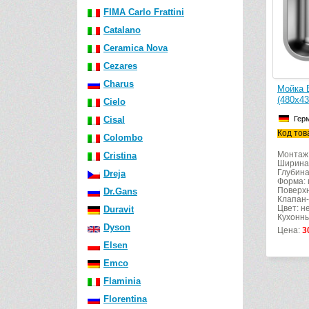
FIMA Carlo Frattini
Catalano
Ceramica Nova
Cezares
Charus
Мойка 
(480х4
Cielo
Cisal
Гер
Код тов
Colombo
Монтаж:
Cristina
Ширина
Глубина
Dreja
Форма: 
Поверхн
Dr.Gans
Клапан-
Цвет: н
Duravit
Кухонны
Dyson
Цена:
3
Elsen
Emco
Flaminia
Florentina