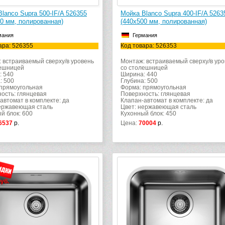
lanco Supra 500-IF/A 526355
Мойка Blanco Supra 400-IF/A 5263
00 мм, полированная)
(440х500 мм, полированная)
мания
Германия
ара: 526355
Код товара: 526353
 встраиваемый сверху/в уровень
Монтаж: встраиваемый сверху/в уро
лешницей
со столешницей
: 540
Ширина: 440
: 500
Глубина: 500
прямоугольная
Форма: прямоугольная
ость: глянцевая
Поверхность: глянцевая
автомат в комплекте: да
Клапан-автомат в комплекте: да
ержавеющая сталь
Цвет: нержавеющая сталь
й блок: 600
Кухонный блок: 450
6537
р.
Цена:
70004
р.
руб.