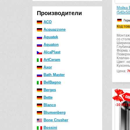
Мойка B
Производители
(540х5
Гер
ACO
Код тов
Acquazzone
Монтаж:
Aquatek
со сто
Ширина
Aquaton
Глубина
Форма: 
AlcaPlast
Поверхн
Клапан-
ArtCeram
Цвет: н
Кухонны
Axor
Цена:
7
Bath Master
BelBagno
Berges
Bette
Blanco
-10 081 
Blumenberg
Bone Crusher
Bossini