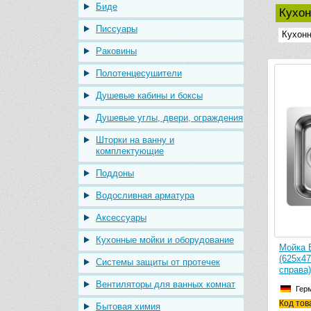
Биде
Кухон
Писсуары
Кухонн
Раковины
Полотенцесушители
Душевые кабины и боксы
Душевые углы, двери, ограждения
Шторки на ванну и
комплектующие
Поддоны
Водосливная арматура
Аксессуары
Кухонные мойки и оборудование
Мойка B
(625х4
Системы защиты от протечек
справа)
Вентиляторы для ванных комнат
Гер
Код тов
Бытовая химия