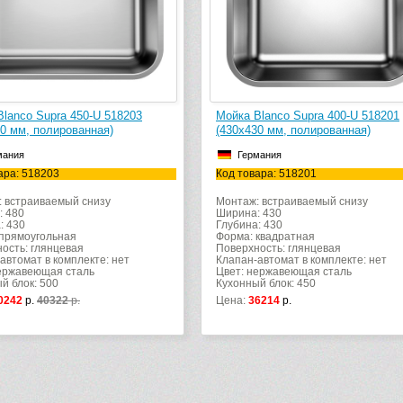
Blanco Supra 450-U 518203
Мойка Blanco Supra 400-U 518201
30 мм, полированная)
(430х430 мм, полированная)
мания
Германия
ара: 518203
Код товара: 518201
 встраиваемый снизу
Монтаж: встраиваемый снизу
: 480
Ширина: 430
: 430
Глубина: 430
прямоугольная
Форма: квадратная
ость: глянцевая
Поверхность: глянцевая
автомат в комплекте: нет
Клапан-автомат в комплекте: нет
ержавеющая сталь
Цвет: нержавеющая сталь
й блок: 500
Кухонный блок: 450
0242
р.
40322
р.
Цена:
36214
р.