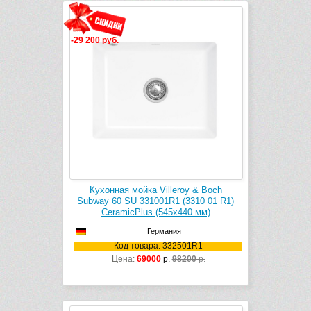
-29 200 руб.
Кухонная мойка Villeroy & Boch
Subway 60 SU 331001R1 (3310 01 R1)
CeramicPlus (545х440 мм)
Германия
Код товара: 332501R1
Цена:
69000
р.
98200
р.