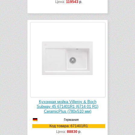
Цена:
119543
р.
Кухонная мойка Villeroy & Boch
Subway 45 671401R1 (6714 01 R1)
CeramicPlus (780х510 мм)
Германия
Код товара: 671401R1
Цена:
88830
р.