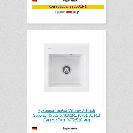
Германия
Код товара: 332501R1
Цена:
88830
р.
Кухонная мойка Villeroy & Boch
Subway 45 XS 678101R1 (6781 01 R1)
CeramicPlus (475х510 мм)
Германия