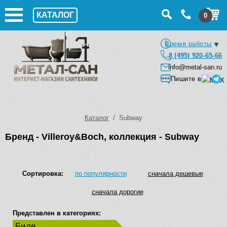
КАТАЛОГ
0
Время работы
8 (495) 920-65-66
info@metal-san.ru
Пишите в
Каталог
/ Subway
Бренд - Villeroy&Boch, коллекция - Subway
Сортировка:
по популярности
сначала дешевые
сначала дорогие
Представлен в категориях:
Биде