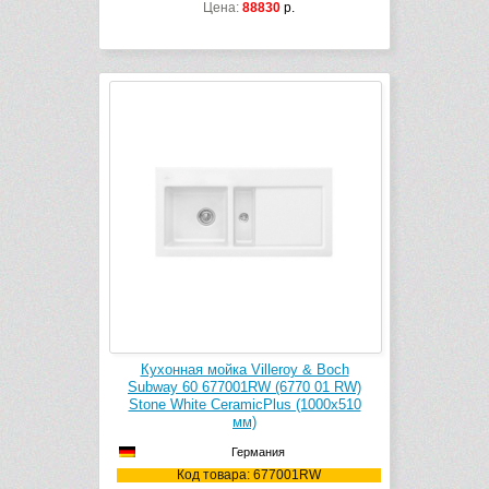
Цена:
88830
р.
Кухонная мойка Villeroy & Boch
Subway 60 677001RW (6770 01 RW)
Stone White CeramicPlus (1000х510
мм)
Германия
Код товара: 677001RW