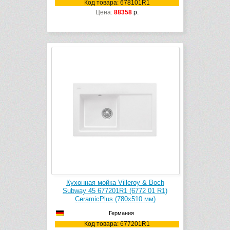
Код товара: 678101R1
Цена:
88358
р.
Кухонная мойка Villeroy & Boch
Subway 45 677201R1 (6772 01 R1)
CeramicPlus (780х510 мм)
Германия
Код товара: 677201R1