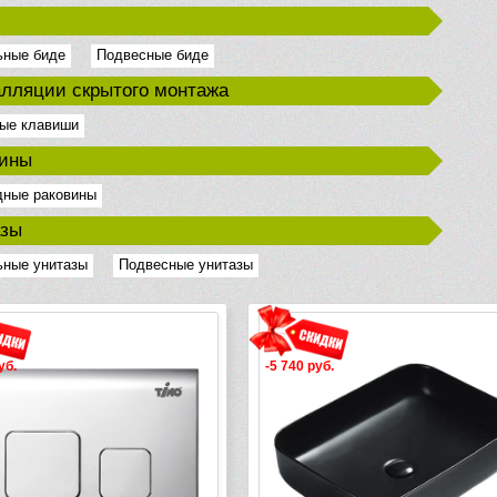
ьные биде
Подвесные биде
лляции скрытого монтажа
ые клавиши
вины
дные раковины
азы
ьные унитазы
Подвесные унитазы
уб.
-5 740 руб.