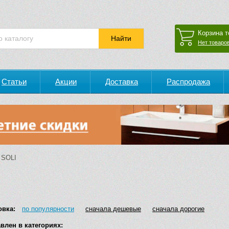
Корзина т
Нет товаров
Статьи
Акции
Доставка
Распродажа
SOLI
овка:
по популярности
сначала дешевые
сначала дорогие
влен в категориях: