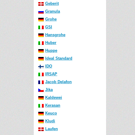
Geberit
Granula
Grohe
GSI
Hansgrohe
Huber
Huppe
Ideal Standard
IDO
IRSAP
Jacob Delafon
Jika
Kaldewei
Kerasan
Keuco
Kludi
Laufen