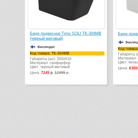
Биде подвесное Timo SOLI TK-304MB
Биде подв
(черный матовый)
Финлян
Финляндия
Код товара
Код товара: TK-304MB
Габариты (
Материал:
Габариты (шг): 350x510
Цвет: белы
Материал: санфарфор
Цвет: черный матовый
Цена:
6300
Цена:
7245
р.
12495
р.