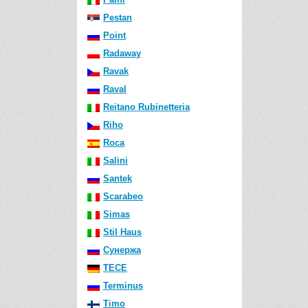
Pestan
Point
Radaway
Ravak
Raval
Reitano Rubinetteria
Riho
Roca
Salini
Santek
Scarabeo
Simas
Stil Haus
Сунержа
TECE
Terminus
Timo