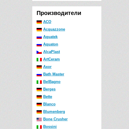
Производители
ACO
Acquazzone
Aquatek
Aquaton
AlcaPlast
ArtCeram
Axor
Bath Master
BelBagno
Berges
Bette
Blanco
Blumenberg
Bone Crusher
Bossini