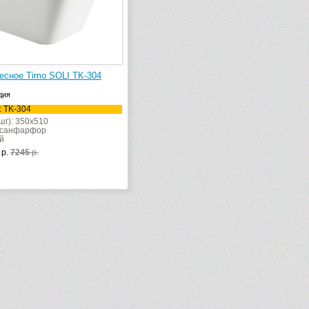
есное Timo SOLI TK-304
дия
: TK-304
шг): 350x510
 санфарфор
й
р.
7245
р.