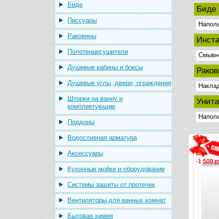
Биде
Биде
Писсуары
Напол
Раковины
Инста
Полотенцесушители
Смывн
Душевые кабины и боксы
Рако
Душевые углы, двери, ограждения
Накла
Шторки на ванну и
Унит
комплектующие
Напол
Поддоны
Водосливная арматура
Аксессуары
-1 500 р
Кухонные мойки и оборудование
Системы защиты от протечек
Вентиляторы для ванных комнат
Бытовая химия