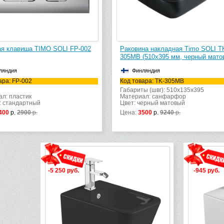
я клавиша TIMO SOLI FP-002
Раковина накладная Timo SOLI T
305MB (510х395 мм, черный мато
ляндия
Финляндия
ара: FP-002
Код товара: TK-305MB
Габариты (швг): 510x135x395
л: пластик
Материал: санфарфор
: стандартный
Цвет: черный матовый
400
р.
2900
р.
Цена:
3500
р.
9240
р.
-5 250 руб.
-945 руб.