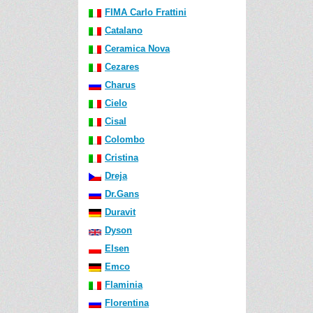
FIMA Carlo Frattini
Catalano
Ceramica Nova
Cezares
Charus
Cielo
Cisal
Colombo
Cristina
Dreja
Dr.Gans
Duravit
Dyson
Elsen
Emco
Flaminia
Florentina