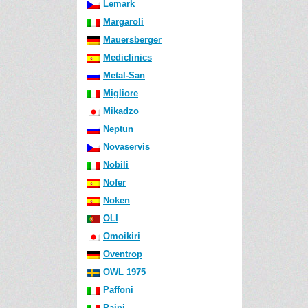
Lemark
Margaroli
Mauersberger
Mediclinics
Metal-San
Migliore
Mikadzo
Neptun
Novaservis
Nobili
Nofer
Noken
OLI
Omoikiri
Oventrop
OWL 1975
Paffoni
Paini