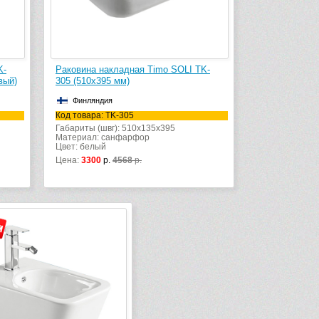
K-
Раковина накладная Timo SOLI TK-
вый)
305 (510х395 мм)
Финляндия
Код товара: TK-305
Габариты (швг): 510x135x395
Материал: санфарфор
Цвет: белый
Цена:
3300
р.
4568
р.