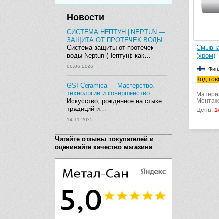
Новости
СИСТЕМА НЕПТУН | NEPTUN —
ЗАЩИТА ОТ ПРОТЕЧЕК ВОДЫ
Система защиты от протечек
Смывна
воды Neptun (Нептун): как…
(хром)
06.06.2026
Фин
Код тов
GSI Ceramica — Мастерство,
технологии и совершенство…
Материа
Искусство, рожденное на стыке
Монтаж
традиций и…
Цена:
1
14.11.2025
Читайте отзывы покупателей и
оценивайте качество магазина