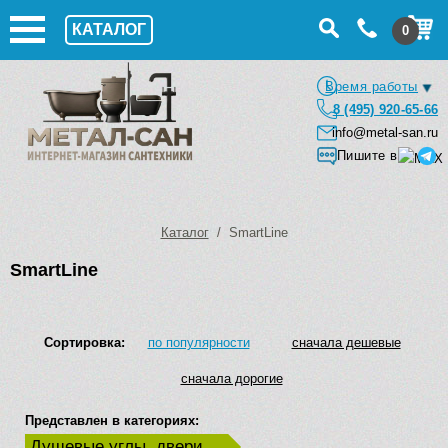
КАТАЛОГ
0
Время работы
8 (495) 920-65-66
info@metal-san.ru
Пишите в
Каталог
/ SmartLine
SmartLine
Сортировка:
по популярности
сначала дешевые
сначала дорогие
Представлен в категориях:
Душевые углы, двери,