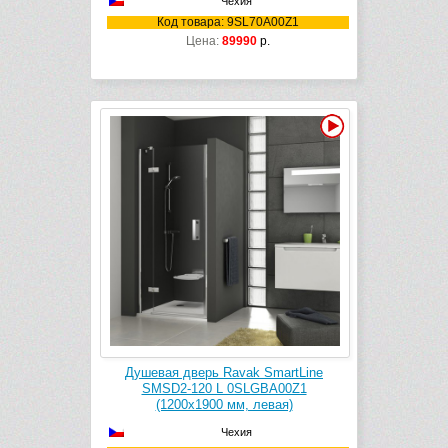
Чехия
Код товара: 9SL70A00Z1
Цена:
89990
р.
Видео
Душевая дверь Ravak SmartLine
SMSD2-120 L 0SLGBA00Z1
(1200х1900 мм, левая)
Чехия