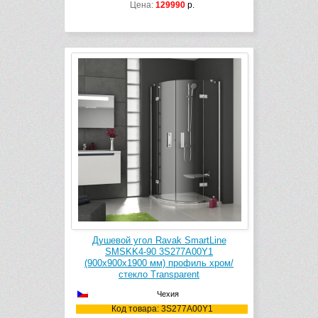
Цена:
129990
р.
Душевой угол Ravak SmartLine
SMSKK4-90 3S277A00Y1
(900х900х1900 мм) профиль хром/
стекло Transparent
Чехия
Код товара: 3S277A00Y1