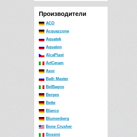
Производители
ACO
Acquazzone
Aquatek
Aquaton
AlcaPlast
ArtCeram
Axor
Bath Master
BelBagno
Berges
Bette
Blanco
Blumenberg
Bone Crusher
Bossini