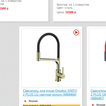
 на 1 отверстие
ром
Монтаж: на 1 отверстие
Цвет: сталь
2588
р.
Цена:
32588
р.
Видео
Смеситель для кухни Omoikiri SINTO
Смеситель
2 PLUS LG светлое золото (4994469)
2 PLUS GM
(4994467)
Япония
Япония