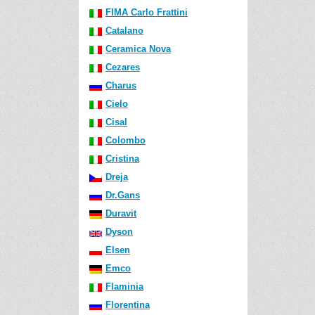
FIMA Carlo Frattini
Catalano
Ceramica Nova
Cezares
Charus
Cielo
Cisal
Colombo
Cristina
Dreja
Dr.Gans
Duravit
Dyson
Elsen
Emco
Flaminia
Florentina