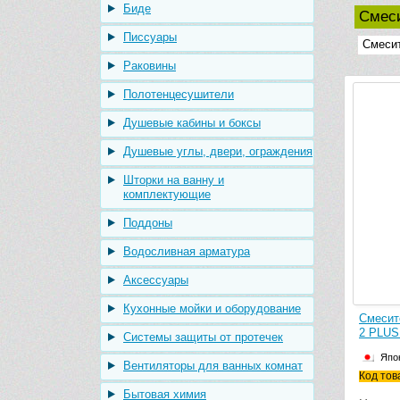
Биде
Смеси
Писсуары
Смесит
Раковины
Полотенцесушители
Душевые кабины и боксы
Душевые углы, двери, ограждения
Шторки на ванну и
комплектующие
Поддоны
Водосливная арматура
Аксессуары
Кухонные мойки и оборудование
Смесит
2 PLUS
Системы защиты от протечек
Япо
Вентиляторы для ванных комнат
Код тов
Бытовая химия