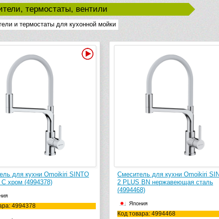
тели, термостаты, вентили
ели и термостаты для кухонной мойки
Видео
ель для кухни Omoikiri SINTO
Смеситель для кухни Omoikiri SI
 C хром (4994378)
2 PLUS BN нержавеющая сталь
(4994468)
ния
Япония
ара: 4994378
Код товара: 4994468