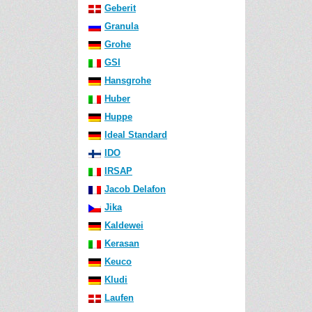
Geberit
Granula
Grohe
GSI
Hansgrohe
Huber
Huppe
Ideal Standard
IDO
IRSAP
Jacob Delafon
Jika
Kaldewei
Kerasan
Keuco
Kludi
Laufen