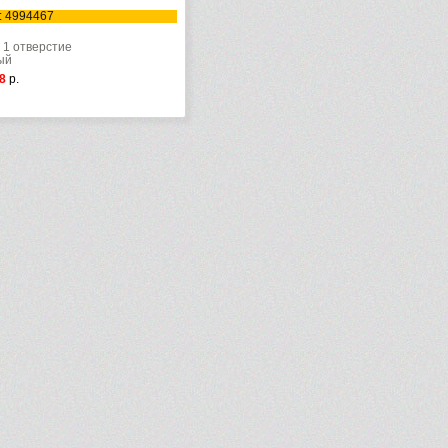
: 4994467
 1 отверстие
ый
8
р.