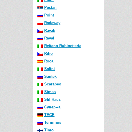
Pestan
Point
Radaway
Ravak
Raval
Reitano Rubinetteria
Riho
Roca
Salini
Santek
Scarabeo
Simas
Stil Haus
Сунержа
TECE
Terminus
Timo