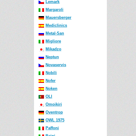
Lemark
Margaroli
Mauersberger
Mediclinics
Metal-San
Migliore
Mikadzo
Neptun
Novaservis
Nobili
Nofer
Noken
OLI
Omoikiri
Oventrop
OWL 1975
Paffoni
Paini