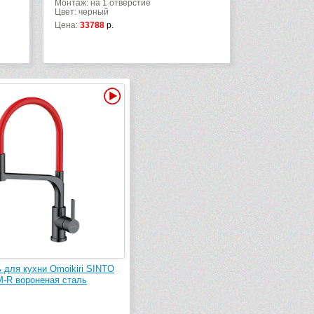
Монтаж: на 1 отверстие
Цвет: черный
Цена:
33788
р.
Видео
 для кухни Omoikiri SINTO
-R вороненая сталь