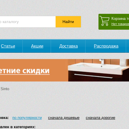
Корзина т
Нет товаров
Статьи
Акции
Доставка
Распродажа
Sinto
овка:
по популярности
сначала дешевые
сначала дорогие
влен в категориях: