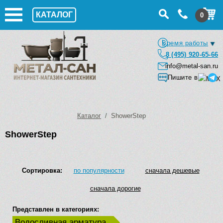
КАТАЛОГ
0
Время работы
8 (495) 920-65-66
info@metal-san.ru
Пишите в
Каталог
/ ShowerStep
ShowerStep
Сортировка:
по популярности
сначала дешевые
сначала дорогие
Представлен в категориях:
Водосливная арматура