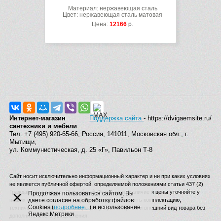
Материал: нержавеющая сталь
Цвет: нержавеющая сталь матовая
Цена:
12166
р.
Интернет-магазин
Поддержка сайта
- https://dvigaemsite.ru/
сантехники и мебели
Тел: +7 (495) 920-65-66, Россия, 141011, Московская обл., г.
Мытищи,
ул. Коммунистическая, д. 25 «Г», Павильон Т-8
Сайт носит исключительно информационный характер и ни при каких условиях
не является публичной офертой, определяемой положениями статьи 437 (2)
×
Гражданского кодекса Российской Федерации. Наличие и цены уточняйте у
Продолжая пользоваться сайтом, Вы
наших операторов. Производитель вправе изменять комплектацию,
даете согласие на обработку файлов
Cookies (
подробнее...
) и использование
технические характеристики, страну производства и внешний вид товара без
Яндекс.Метрики
дополнительного уведомления.