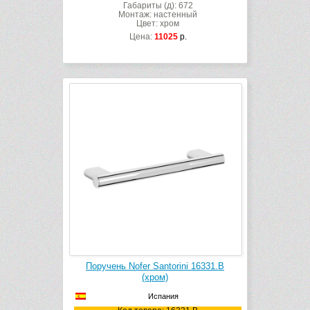
Габариты (д): 672
Монтаж: настенный
Цвет: хром
Цена:
11025
р.
Поручень Nofer Santorini 16331.B
(хром)
Испания