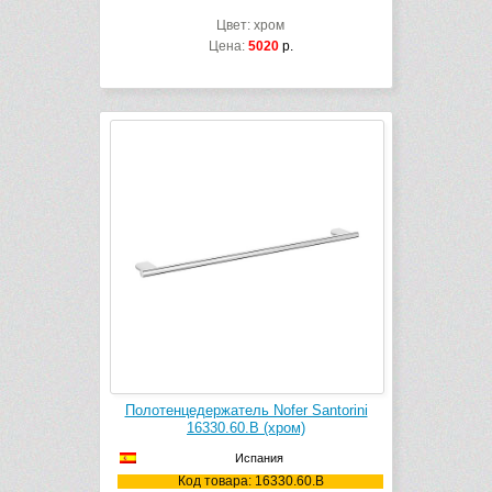
Цвет: хром
Цена:
5020
р.
Полотенцедержатель Nofer Santorini
16330.60.B (хром)
Испания
Код товара: 16330.60.B