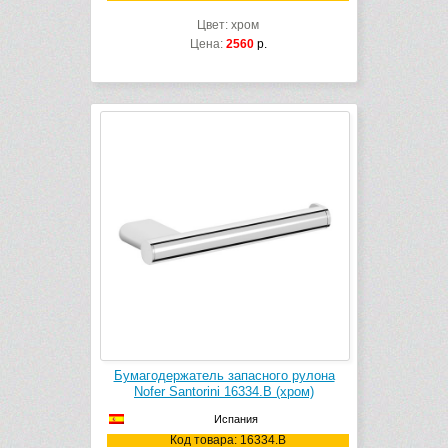
Цвет: хром
Цена:
2560
р.
Бумагодержатель запасного рулона
Nofer Santorini 16334.B (хром)
Испания
Код товара: 16334.B