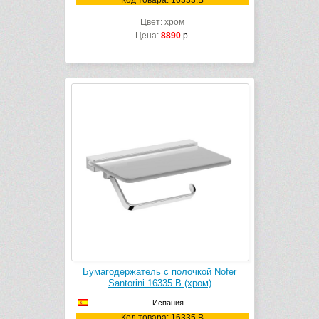
Код товара: 16333.B
Цвет: хром
Цена:
8890
р.
Бумагодержатель с полочкой Nofer
Santorini 16335.B (хром)
Испания
Код товара: 16335.B