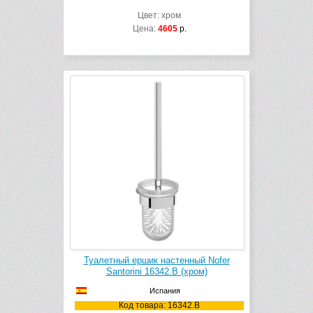
Цвет: хром
Цена:
4605
р.
Туалетный ершик настенный Nofer
Santorini 16342.B (хром)
Испания
Код товара: 16342.B