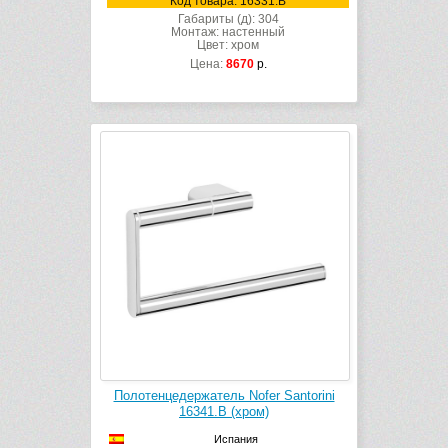
Код товара: 16331.B
Габариты (д): 304
Монтаж: настенный
Цвет: хром
Цена:
8670
р.
Полотенцедержатель Nofer Santorini
16341.B (хром)
Испания