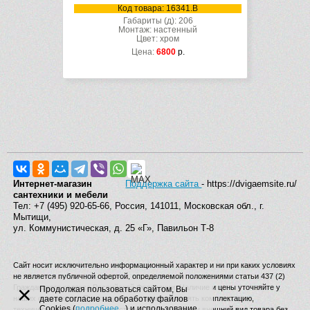
Код товара: 16341.B
Габариты (д): 206
Монтаж: настенный
Цвет: хром
Цена:
6800
р.
Интернет-магазин
Поддержка сайта
- https://dvigaemsite.ru/
сантехники и мебели
Тел: +7 (495) 920-65-66, Россия, 141011, Московская обл., г.
Мытищи,
ул. Коммунистическая, д. 25 «Г», Павильон Т-8
Сайт носит исключительно информационный характер и ни при каких условиях
не является публичной офертой, определяемой положениями статьи 437 (2)
×
Гражданского кодекса Российской Федерации. Наличие и цены уточняйте у
Продолжая пользоваться сайтом, Вы
наших операторов. Производитель вправе изменять комплектацию,
даете согласие на обработку файлов
Cookies (
подробнее...
) и использование
технические характеристики, страну производства и внешний вид товара без