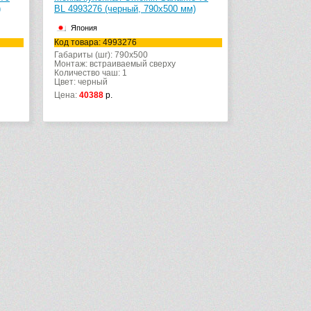
)
BL 4993276 (черный, 790х500 мм)
Япония
Код товара: 4993276
Габариты (шг): 790x500
Монтаж: встраиваемый сверху
Количество чаш: 1
Цвет: черный
Цена:
40388
р.