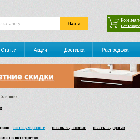
Корзина т
Нет товаров
Статьи
Акции
Доставка
Распродажа
Sakaime
e
овка:
по популярности
сначала дешевые
сначала дорогие
влен в категориях: