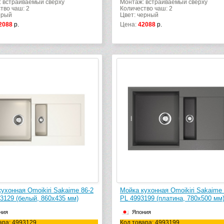
 встраиваемый сверху
Монтаж: встраиваемый сверху
тво чаш: 2
Количество чаш: 2
ерый
Цвет: черный
2088
р.
Цена:
42088
р.
ухонная Omoikiri Sakaime 86-2
Мойка кухонная Omoikiri Sakaime 
3129 (белый, 860х435 мм)
PL 4993199 (платина, 780х500 мм
ния
Япония
ара: 4993129
Код товара: 4993199