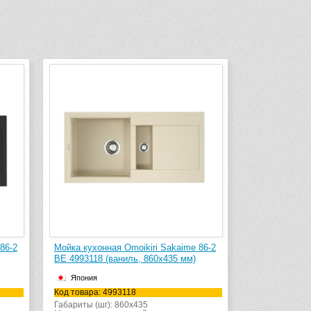
86-2
Мойка кухонная Omoikiri Sakaime 86-2
BE 4993118 (ваниль, 860х435 мм)
Япония
Код товара: 4993118
Габариты (шг): 860x435