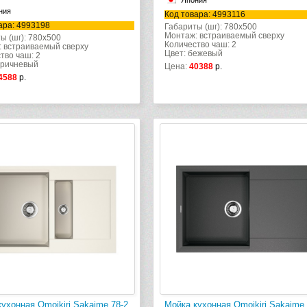
Япония
ния
Код товара: 4993116
ара: 4993198
Габариты (шг): 780x500
Монтаж: встраиваемый сверху
ы (шг): 780x500
Количество чаш: 2
 встраиваемый сверху
Цвет: бежевый
тво чаш: 2
оричневый
Цена:
40388
р.
4588
р.
ухонная Omoikiri Sakaime 78-2
Мойка кухонная Omoikiri Sakaime