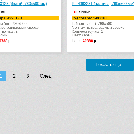
3128 (белый, 780х500 мм)
PL 4993281 (платина, 790х500 мм
ния
Япония
ара: 4993128
Код товара: 4993281
ы (шг): 780x500
Габариты (шг): 790x500
 встраиваемый сверху
Монтаж: встраиваемый сверху
тво чаш: 2
Количество чаш: 1
елый
Цвет: серый
0388
р.
Цена:
40388
р.
Показать еще...
1
2
3
След