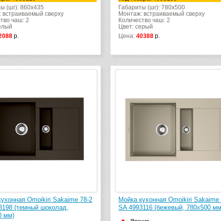
ы (шг): 860x435
Габариты (шг): 780x500
 встраиваемый сверху
Монтаж: встраиваемый сверху
тво чаш: 2
Количество чаш: 2
елый
Цвет: серый
2088
р.
Цена:
40388
р.
ухонная Omoikiri Sakaime 78-2
Мойка кухонная Omoikiri Sakaime 
3198 (темный шоколад,
SA 4993116 (бежевый, 780х500 мм
0 мм)