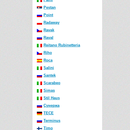
Pestan
Point
Radaway
Ravak
Raval
Reitano Rubinetteria
Riho
Roca
Salini
Santek
Scarabeo
Simas
Stil Haus
Сунержа
TECE
Terminus
Timo