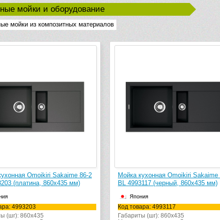
ные мойки и оборудование
ые мойки из композитных материалов
ухонная Omoikiri Sakaime 86-2
Мойка кухонная Omoikiri Sakaime 
203 (платина, 860х435 мм)
BL 4993117 (черный, 860х435 мм)
ния
Япония
ара: 4993203
Код товара: 4993117
ы (шг): 860x435
Габариты (шг): 860x435