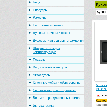
Биде
Кухон
Писсуары
Кухонн
Раковины
Полотенцесушители
Душевые кабины и боксы
Душевые углы, двери, ограждения
Шторки на ванну и
комплектующие
Поддоны
Водосливная арматура
Аксессуары
Кухонные мойки и оборудование
Мойка к
PL 4993
Системы защиты от протечек
Япо
Вентиляторы для ванных комнат
Код тов
Габарит
Бытовая химия