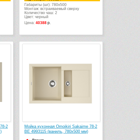
Габариты (шг): 780x500
Монтаж: встраиваемый сверху
Количество чаш: 2
Цвет: черный
Цена:
40388
р.
78-2
Мойка кухонная Omoikiri Sakaime 78-2
)
BE 4993115 (ваниль, 780х500 мм)