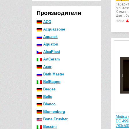
Габарит
Монтаж:
Производители
Количес
Цвет: б
Цена:
4
ACO
Acquazzone
Aquatek
Aquaton
AlcaPlast
ArtCeram
Axor
Bath Master
BelBagno
Berges
Bette
Blanco
Blumenberg
Мойка к
Bone Crusher
DC 499
780х50
Bossini