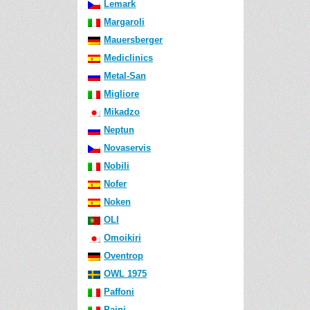
Lemark
Margaroli
Mauersberger
Mediclinics
Metal-San
Migliore
Mikadzo
Neptun
Novaservis
Nobili
Nofer
Noken
OLI
Omoikiri
Oventrop
OWL 1975
Paffoni
Paini