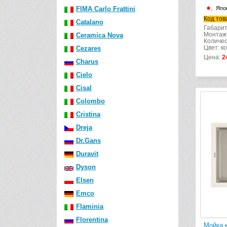
FIMA Carlo Frattini
Япо
Код тов
Catalano
Габарит
Монтаж:
Ceramica Nova
Количес
Цвет: к
Cezares
Цена:
2
Charus
Cielo
Cisal
Colombo
Cristina
Dreja
Dr.Gans
Duravit
Dyson
Elsen
Emco
Flaminia
Florentina
Мойка к