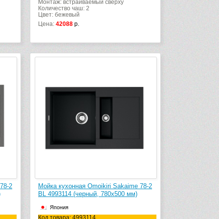
Монтаж: встраиваемый сверху
Количество чаш: 2
Цвет: бежевый
Цена:
42088
р.
78-2
Мойка кухонная Omoikiri Sakaime 78-2
)
BL 4993114 (черный, 780х500 мм)
Япония
Код товара: 4993114