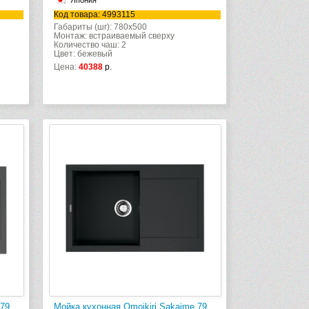
Япония
Код товара: 4993115
Габариты (шг): 780x500
Монтаж: встраиваемый сверху
Количество чаш: 2
Цвет: бежевый
Цена:
40388
р.
 79
Мойка кухонная Omoikiri Sakaime 79