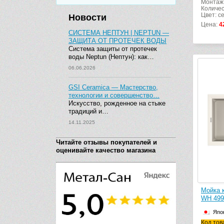
Монтаж:
Количес
Цвет: с
Новости
Цена:
4
СИСТЕМА НЕПТУН | NEPTUN —
ЗАЩИТА ОТ ПРОТЕЧЕК ВОДЫ
Система защиты от протечек
воды Neptun (Нептун): как…
06.06.2026
GSI Ceramica — Мастерство,
технологии и совершенство…
Искусство, рожденное на стыке
традиций и…
14.11.2025
Читайте отзывы покупателей и
оценивайте качество магазина
Мойка к
WH 499
Япо
Код тов