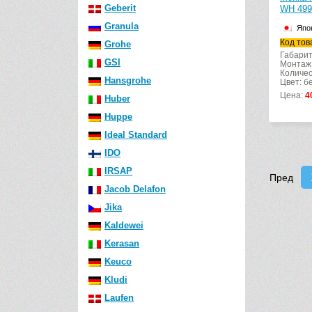
Geberit
WH 499
Granula
Япо
Код тов
Grohe
Габарит
GSI
Монтаж:
Количес
Hansgrohe
Цвет: б
Цена:
4
Huber
Huppe
Ideal Standard
IDO
IRSAP
Пред
Jacob Delafon
Jika
Kaldewei
Kerasan
Keuco
Kludi
Laufen