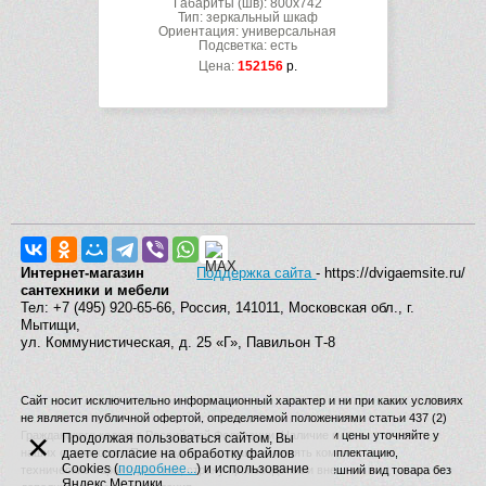
Габариты (шв): 800x742
Тип: зеркальный шкаф
Ориентация: универсальная
Подсветка: есть
Цена:
152156
р.
Интернет-магазин
Поддержка сайта
- https://dvigaemsite.ru/
сантехники и мебели
Тел: +7 (495) 920-65-66, Россия, 141011, Московская обл., г.
Мытищи,
ул. Коммунистическая, д. 25 «Г», Павильон Т-8
Сайт носит исключительно информационный характер и ни при каких условиях
не является публичной офертой, определяемой положениями статьи 437 (2)
×
Гражданского кодекса Российской Федерации. Наличие и цены уточняйте у
Продолжая пользоваться сайтом, Вы
наших операторов. Производитель вправе изменять комплектацию,
даете согласие на обработку файлов
Cookies (
подробнее...
) и использование
технические характеристики, страну производства и внешний вид товара без
Яндекс.Метрики