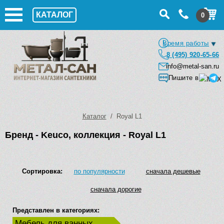
КАТАЛОГ
0
Время работы
8 (495) 920-65-66
info@metal-san.ru
Пишите в
Каталог
/ Royal L1
Бренд - Keuco, коллекция - Royal L1
Сортировка:
по популярности
сначала дешевые
сначала дорогие
Представлен в категориях:
Мебель для ванных