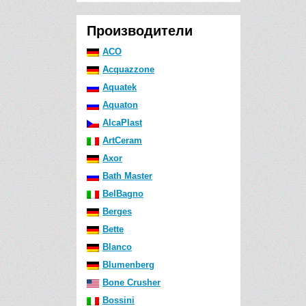
Производители
ACO
Acquazzone
Aquatek
Aquaton
AlcaPlast
ArtCeram
Axor
Bath Master
BelBagno
Berges
Bette
Blanco
Blumenberg
Bone Crusher
Bossini