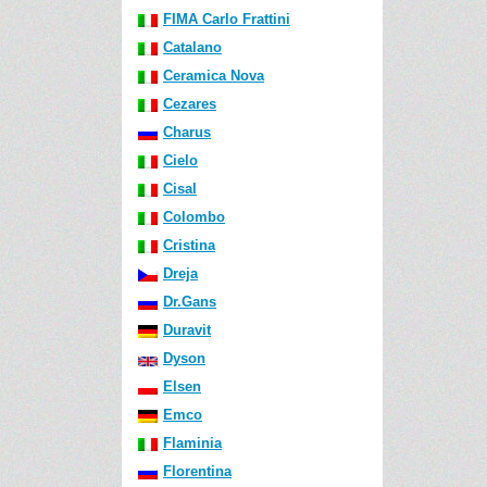
FIMA Carlo Frattini
Catalano
Ceramica Nova
Cezares
Charus
Cielo
Cisal
Colombo
Cristina
Dreja
Dr.Gans
Duravit
Dyson
Elsen
Emco
Flaminia
Florentina