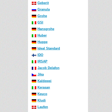
Geberit
Granula
Grohe
GSI
Hansgrohe
Huber
Huppe
Ideal Standard
IDO
IRSAP
Jacob Delafon
Jika
Kaldewei
Kerasan
Keuco
Kludi
Laufen