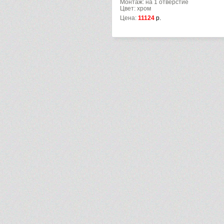
Монтаж: на 1 отверстие
Цвет: хром
Цена:
11124
р.