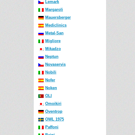
Lemark
Margaroli
Mauersberger
Mediclinics
Metal-San
Migliore
Mikadzo
Neptun
Novaservis
Nobili
Nofer
Noken
OLI
Omoikiri
Oventrop
OWL 1975
Paffoni
Paini