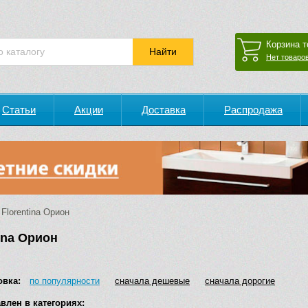
Корзина т
Нет товаров
Статьи
Акции
Доставка
Распродажа
Florentina Орион
ina Орион
овка:
по популярности
сначала дешевые
сначала дорогие
влен в категориях: