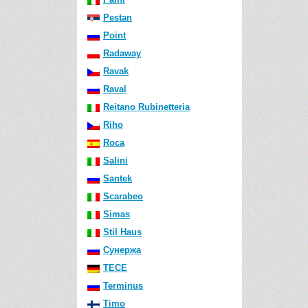
Pestan
Point
Radaway
Ravak
Raval
Reitano Rubinetteria
Riho
Roca
Salini
Santek
Scarabeo
Simas
Stil Haus
Сунержа
TECE
Terminus
Timo