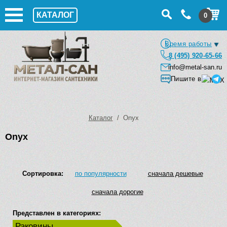
КАТАЛОГ
0
Время работы
8 (495) 920-65-66
info@metal-san.ru
Пишите в
Каталог
/ Onyx
Onyx
Сортировка:
по популярности
сначала дешевые
сначала дорогие
Представлен в категориях:
Раковины