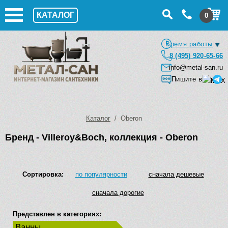
КАТАЛОГ
0
Время работы
8 (495) 920-65-66
info@metal-san.ru
Пишите в
Каталог
/ Oberon
Бренд - Villeroy&Boch, коллекция - Oberon
Сортировка:
по популярности
сначала дешевые
сначала дорогие
Представлен в категориях:
Ванны