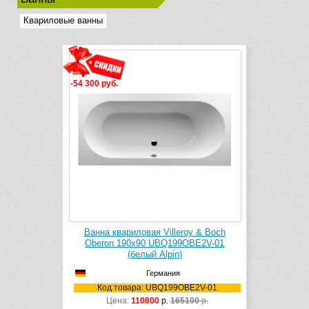
Квариловые ванны
-54 300 руб.
Ванна квариловая Villeroy & Boch
Oberon 190х90 UBQ199OBE2V-01
(белый Alpin)
Германия
Код товара: UBQ199OBE2V-01
Цена:
110800
р.
165100
р.