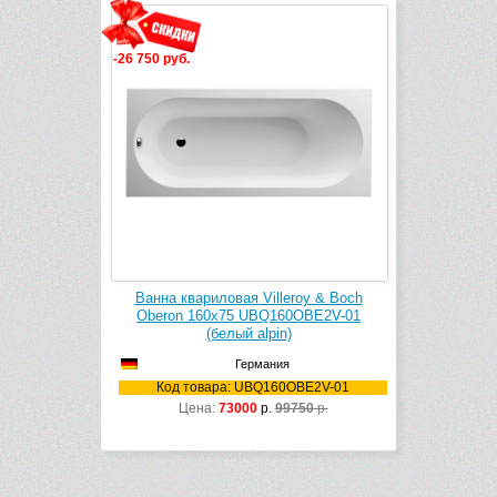
-26 750 руб.
Ванна квариловая Villeroy & Boch
Oberon 160х75 UBQ160OBE2V-01
(белый alpin)
Германия
Код товара: UBQ160OBE2V-01
Цена:
73000
р.
99750
р.