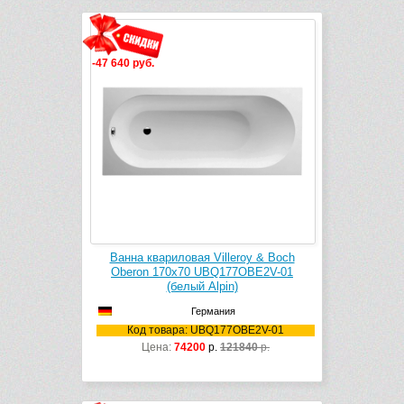
-47 640 руб.
Ванна квариловая Villeroy & Boch
Oberon 170х70 UBQ177OBE2V-01
(белый Alpin)
Германия
Код товара: UBQ177OBE2V-01
Цена:
74200
р.
121840
р.