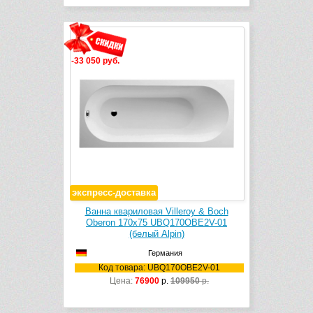
-33 050 руб.
экспресс-доставка
Ванна квариловая Villeroy & Boch
Oberon 170х75 UBQ170OBE2V-01
(белый Alpin)
Германия
Код товара: UBQ170OBE2V-01
Цена:
76900
р.
109950
р.