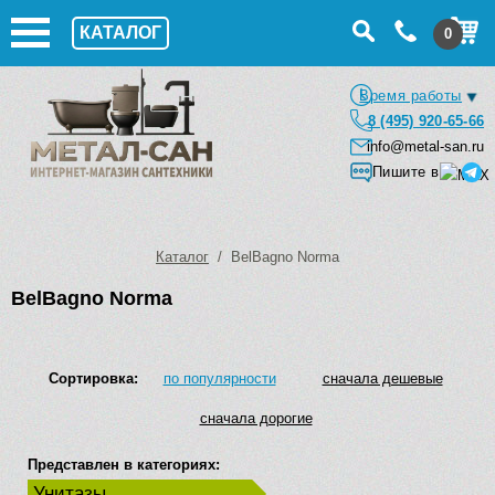
КАТАЛОГ
0
Время работы
8 (495) 920-65-66
info@metal-san.ru
Пишите в
Каталог
/ BelBagno Norma
BelBagno Norma
Сортировка:
по популярности
сначала дешевые
сначала дорогие
Представлен в категориях:
Унитазы