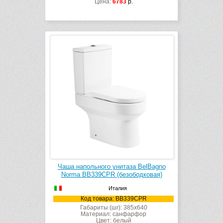
Цена:
6783
р.
Чаша напольного унитаза BelBagno
Norma BB339CPR (безободковая)
Италия
Код товара: BB339CPR
Габариты (шг): 385x640
Материал: санфарфор
Цвет: белый