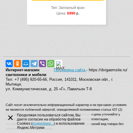
Тип: Запорный кран
Цена:
6990
р.
Интернет-магазин
Поддержка сайта
- https://dvigaemsite.ru/
сантехники и мебели
Тел: +7 (495) 920-65-66, Россия, 141011, Московская обл., г.
Мытищи,
ул. Коммунистическая, д. 25 «Г», Павильон Т-8
Сайт носит исключительно информационный характер и ни при каких условиях
не является публичной офертой, определяемой положениями статьи 437 (2)
×
Гражданского кодекса Российской Федерации. Наличие и цены уточняйте у
Продолжая пользоваться сайтом, Вы
наших операторов. Производитель вправе изменять комплектацию,
даете согласие на обработку файлов
Cookies (
подробнее...
) и использование
технические характеристики, страну производства и внешний вид товара без
Яндекс.Метрики
дополнительного уведомления.