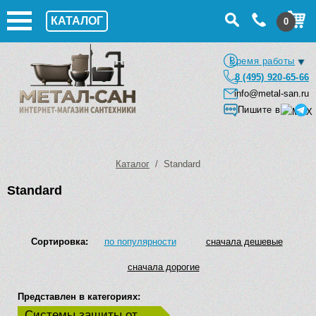
КАТАЛОГ
0
Время работы
8 (495) 920-65-66
info@metal-san.ru
Пишите в
Каталог
/ Standard
Standard
Сортировка:
по популярности
сначала дешевые
сначала дорогие
Представлен в категориях:
Системы защиты от