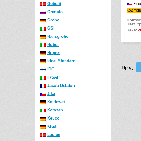
Geberit
Чех
Код тов
Granula
Grohe
Монтаж
Цвет: х
GSI
Цена:
2
Hansgrohe
Huber
Huppe
Ideal Standard
Пред
IDO
IRSAP
Jacob Delafon
Jika
Kaldewei
Kerasan
Keuco
Kludi
Laufen