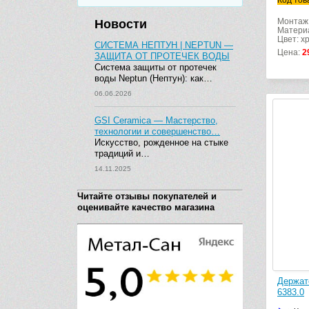
Код тов
Монтаж:
Новости
Материа
Цвет: х
СИСТЕМА НЕПТУН | NEPTUN —
Цена:
2
ЗАЩИТА ОТ ПРОТЕЧЕК ВОДЫ
Система защиты от протечек
воды Neptun (Нептун): как…
06.06.2026
GSI Ceramica — Мастерство,
технологии и совершенство…
Искусство, рожденное на стыке
традиций и…
14.11.2025
Читайте отзывы покупателей и
оценивайте качество магазина
Держате
6383.0