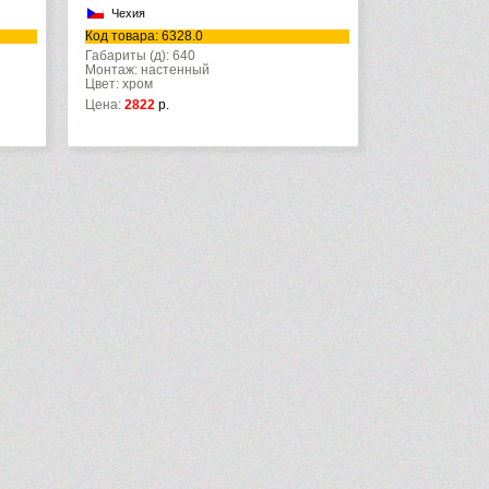
Чехия
Код товара: 6328.0
Габариты (д): 640
Монтаж: настенный
Цвет: хром
Цена:
2822
р.