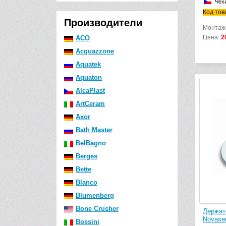
Чех
Код тов
Производители
Монтаж
Цена:
2
ACO
Acquazzone
Aquatek
Aquaton
AlcaPlast
ArtCeram
Axor
Bath Master
BelBagno
Berges
Bette
Blanco
Blumenberg
Bone Crusher
Держат
Novaser
Bossini