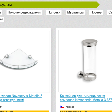
ссуары
и
Полотенцедержатели
Полочки
Мыльницы
Прочее
С
ры
гловая Novaservis Metalia 3
Контейнер для гигиенических
(с ограждением)
тампонов Novaservis Metalia 3 637
ия
Чехия