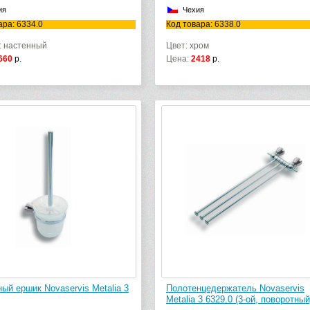
ия
Чехия
ара: 6334.0
Код товара: 6338.0
: настенный
Цвет: хром
660
р.
Цена:
2418
р.
ый ершик Novaservis Metalia 3
Полотенцедержатель Novaservis
Metalia 3 6329.0 (3-ой, поворотный