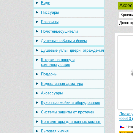
Биде
Аксе
Писсуары
Крючк
Раковины
Дозато
Полотенцесушители
Душевые кабины и боксы
Душевые углы, двери, ограждения
Шторки на ванну и
комплектующие
Поддоны
Водосливная арматура
Аксессуары
Кухонные мойки и оборудование
Системы защиты от протечек
Полка у
6358.0 
Вентиляторы для ванных комнат
Чех
Бытовая химия