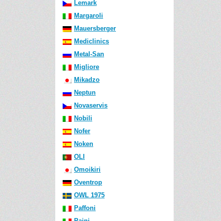
Lemark
Margaroli
Mauersberger
Mediclinics
Metal-San
Migliore
Mikadzo
Neptun
Novaservis
Nobili
Nofer
Noken
OLI
Omoikiri
Oventrop
OWL 1975
Paffoni
Paini