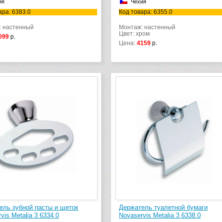
ия
Чехия
ара: 6383.0
Код товара: 6355.0
: настенный
Монтаж: настенный
Цвет: хром
099
р.
Цена:
4159
р.
ель зубной пасты и щеток
Держатель туалетной бумаги
vis Metalia 3 6334.0
Novaservis Metalia 3 6338.0