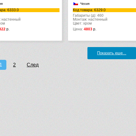
ия
Чехия
ара: 6333.0
Код товара: 6329.0
Габариты (д): 460
: настенный
Монтаж: настенный
ром
Цвет: хром
822
р.
Цена:
4803
р.
Показать еще...
1
2
След