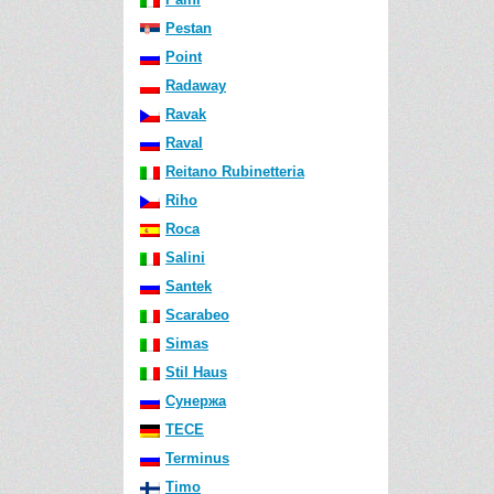
Pestan
Point
Radaway
Ravak
Raval
Reitano Rubinetteria
Riho
Roca
Salini
Santek
Scarabeo
Simas
Stil Haus
Сунержа
TECE
Terminus
Timo