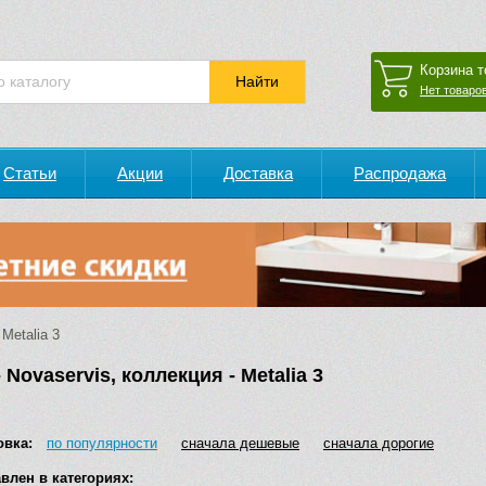
Корзина т
Нет товаров
Статьи
Акции
Доставка
Распродажа
Metalia 3
 Novaservis, коллекция - Metalia 3
овка:
по популярности
сначала дешевые
сначала дорогие
влен в категориях: