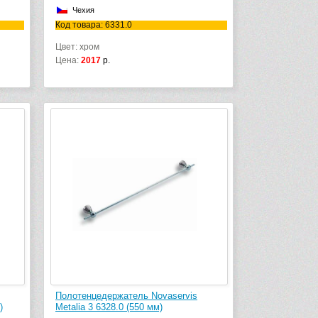
Чехия
Код товара: 6331.0
Цвет: хром
Цена:
2017
р.
Полотенцедержатель Novaservis
)
Metalia 3 6328.0 (550 мм)