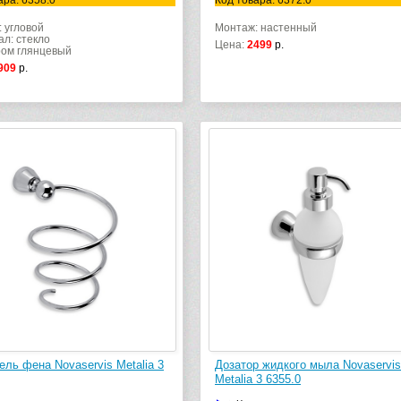
ара: 6358.0
Код товара: 6372.0
 угловой
Монтаж: настенный
л: стекло
Цена:
2499
р.
ром глянцевый
909
р.
ль фена Novaservis Metalia 3
Дозатор жидкого мыла Novaservis
Metalia 3 6355.0