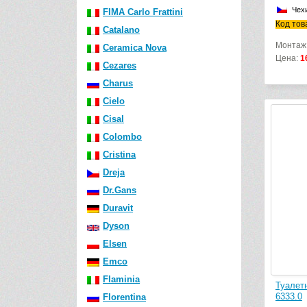
Чех
FIMA Carlo Frattini
Код тов
Catalano
Монтаж
Ceramica Nova
Цена:
1
Cezares
Charus
Cielo
Cisal
Colombo
Cristina
Dreja
Dr.Gans
Duravit
Dyson
Elsen
Emco
Flaminia
Туалетн
6333.0
Florentina