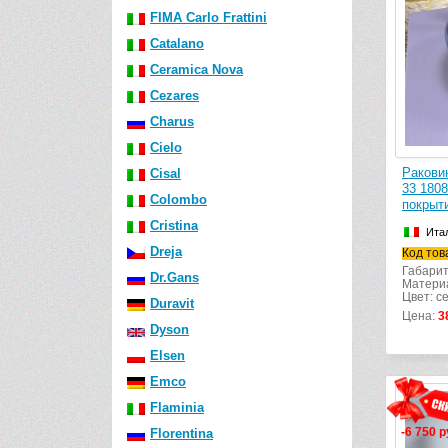
FIMA Carlo Frattini
Catalano
Ceramica Nova
Cezares
Charus
Cielo
Ракови
Cisal
33 1808
Colombo
покрыт
Cristina
Ита
Dreja
Код тов
Габарит
Dr.Gans
Матери
Цвет: с
Duravit
Цена:
3
Dyson
Elsen
Emco
Flaminia
-6 750 р
Florentina