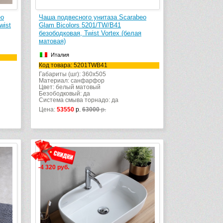
eo
Чаша подвесного унитаза Scarabeo
wist
Glam Bicolors 5201/TW/B41
безободковая, Twist Vortex (белая
матовая)
Италия
Код товара: 5201TWB41
Габариты (шг): 360x505
Материал: санфарфор
Цвет: белый матовый
Безободковый: да
Система смыва торнадо: да
Цена:
53550
р.
63000
р.
-4 320 руб.