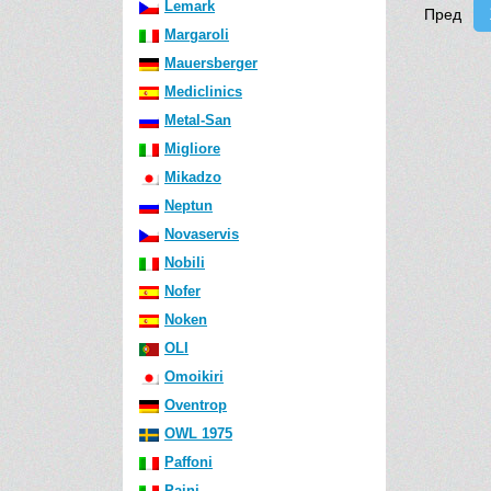
Lemark
Пред
Margaroli
Mauersberger
Mediclinics
Metal-San
Migliore
Mikadzo
Neptun
Novaservis
Nobili
Nofer
Noken
OLI
Omoikiri
Oventrop
OWL 1975
Paffoni
Paini