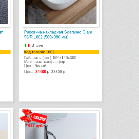
am
Раковина накладная Scarabeo Glam
56/R 1802 (560х380 мм)
Италия
Код товара: 1802
Габариты (швг): 560x140x380
Материал: санфарфор
Цвет: белый
Цена:
24480
р.
28800
р.
-7 627 руб.