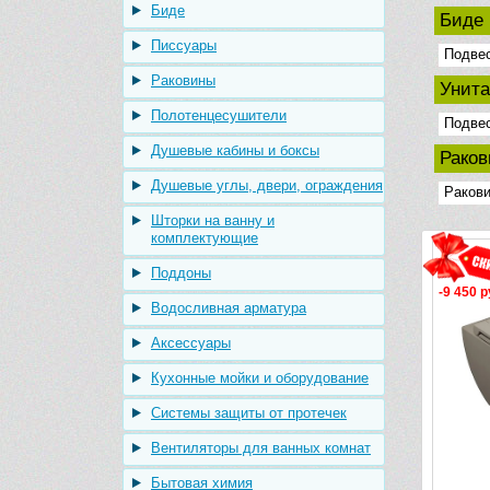
Биде
Биде
Писсуары
Подве
Раковины
Унит
Полотенцесушители
Подве
Душевые кабины и боксы
Рако
Душевые углы, двери, ограждения
Ракови
Шторки на ванну и
комплектующие
Поддоны
-9 450 р
Водосливная арматура
Аксессуары
Кухонные мойки и оборудование
Системы защиты от протечек
Вентиляторы для ванных комнат
Бытовая химия