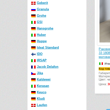
Geberit
Granula
Grohe
GSI
Hansgrohe
Huber
Huppe
Ideal Standard
Ракови
33 1808
IDO
матовая
IRSAP
Ита
Jacob Delafon
Код тов
Jika
Габарит
Матери
Kaldewei
Цвет: ч
Цена:
3
Kerasan
Keuco
Kludi
Laufen