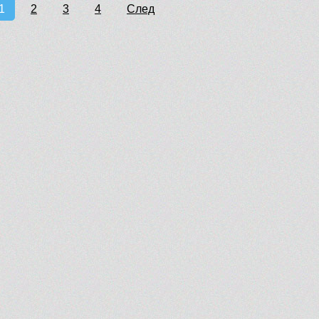
1
2
3
4
След