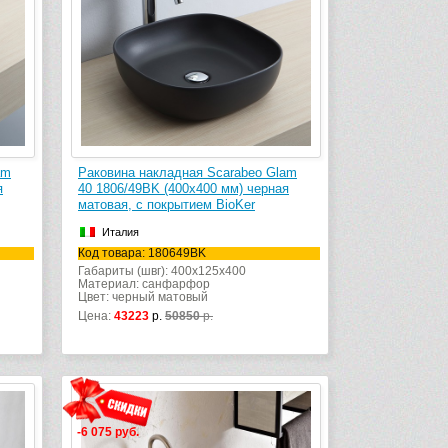
am
Раковина накладная Scarabeo Glam
я
40 1806/49BK (400х400 мм) черная
матовая, с покрытием BioKer
Италия
Код товара: 180649BK
Габариты (швг): 400x125x400
Материал: санфарфор
Цвет: черный матовый
Цена:
43223
р.
50850
р.
-6 075 руб.