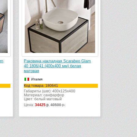
am
Раковина накладная Scarabeo Glam
40 1806/41 (400х400 мм) белая
матовая
Италия
Код товара: 180641
Габариты (швг): 400x125x400
Материал: санфарфор
Цвет: белый матовый
Цена:
34425
р.
40500
р.