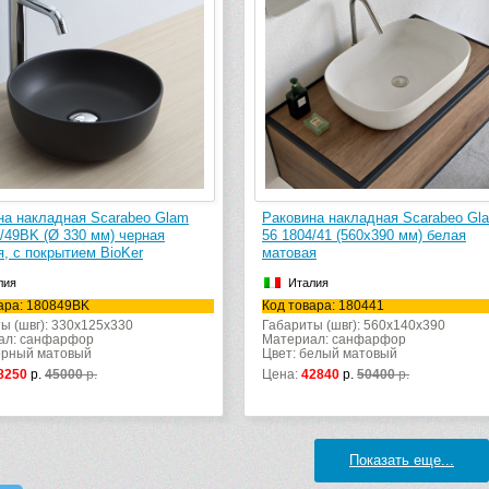
на накладная Scarabeo Glam
Раковина накладная Scarabeo Gl
/49BK (Ø 330 мм) черная
56 1804/41 (560х390 мм) белая
, с покрытием BioKer
матовая
лия
Италия
ара: 180849BK
Код товара: 180441
ы (швг): 330x125x330
Габариты (швг): 560x140x390
ал: санфарфор
Материал: санфарфор
ерный матовый
Цвет: белый матовый
8250
р.
45000
р.
Цена:
42840
р.
50400
р.
Показать еще...