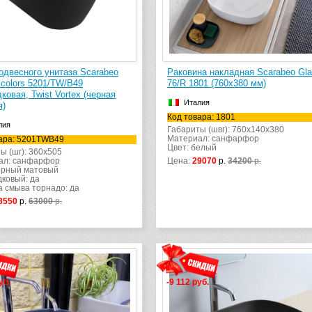
одвесного унитаза Scarabeo
Раковина накладная Scarabeo Gl
icolors 5201/TW/B49
76/R 1801 (760х380 мм)
ковая, Twist Vortex (черная
Италия
я)
Код товара: 1801
лия
Габариты (швг): 760x140x380
Материал: санфарфор
ара: 5201TWB49
Цвет: белый
ы (шг): 360x505
ал: санфарфор
Цена:
29070
р.
34200
р.
ерный матовый
ковый: да
 смыва торнадо: да
3550
р.
63000
р.
уб.
-9 112 руб.