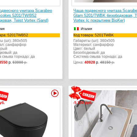
одвесного унитаза Scarabeo
Чаша подвесного унитаза Scarab
icolors 5201/TW/B52
Glam 5201/TWBK безободковая, T
ковая, Twist Vortex (Sand)
Vortex (с покрытием BioKer)
лия
Италия
ара: 5201TWB52
Код товара: 5201TWBK
ы (шг): 360x505
Габариты (шг): 360x505
ал: санфарфор
Материал: санфарфор
ерый
Цвет: белый
ковый: да
Безободковый: да
 смыва торнадо: да
Система смыва торнадо: да
3550
р.
63000
р.
Цена:
40928
р.
48150
р.
Видео
уб.
-5 130 руб.