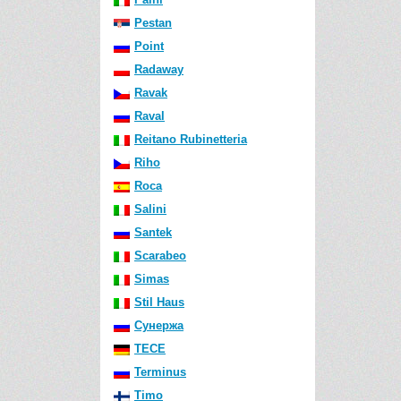
Pestan
Point
Radaway
Ravak
Raval
Reitano Rubinetteria
Riho
Roca
Salini
Santek
Scarabeo
Simas
Stil Haus
Сунержа
TECE
Terminus
Timo