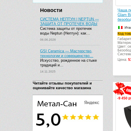
Новости
Чаша п
Glam B
СИСТЕМА НЕПТУН | NEPTUN —
безобод
ЗАЩИТА ОТ ПРОТЕЧЕК ВОДЫ
Ита
Система защиты от протечек
воды Neptun (Нептун): как…
Код тов
Габарит
06.06.2026
Матери
Цвет: с
Безобод
GSI Ceramica — Мастерство,
Система
технологии и совершенство…
Цена:
5
Искусство, рожденное на стыке
традиций и…
14.11.2025
Читайте отзывы покупателей и
оценивайте качество магазина
-9 450 р