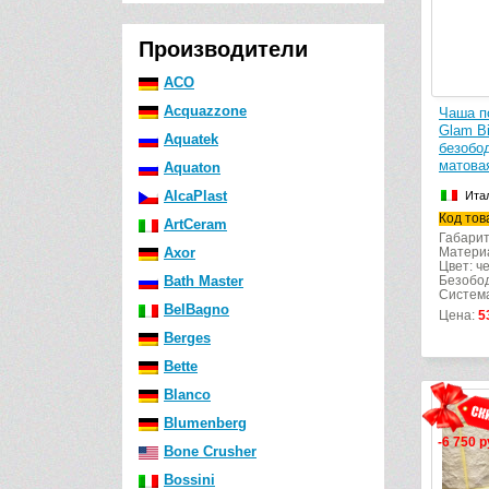
Производители
ACO
Acquazzone
Чаша п
Glam B
Aquatek
безобод
матова
Aquaton
AlcaPlast
Ита
Код тов
ArtCeram
Габарит
Axor
Матери
Цвет: ч
Bath Master
Безобод
Система
BelBagno
Цена:
5
Berges
Bette
Blanco
Blumenberg
-6 750 р
Bone Crusher
Bossini