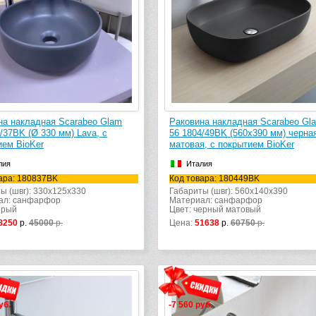
на накладная Scarabeo Glam
Раковина накладная Scarabeo Gl
/37BK (Ø 330 мм) Lava, с
56 1804/49BK (560х390 мм) черна
ием BioKer
матовая, с покрытием BioKer
лия
Италия
ара: 180837BK
Код товара: 180449BK
ы (швг): 330x125x330
Габариты (швг): 560x140x390
ал: санфарфор
Материал: санфарфор
ерый
Цвет: черный матовый
8250
р.
45000
р.
Цена:
51638
р.
60750
р.
уб.
-7 560 руб.