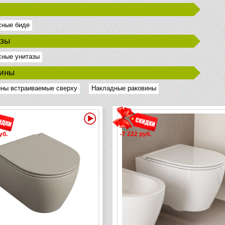
сные биде
азы
сные унитазы
вины
ны встраиваемые сверху
Накладные раковины
Видео
уб.
-7 222 руб.