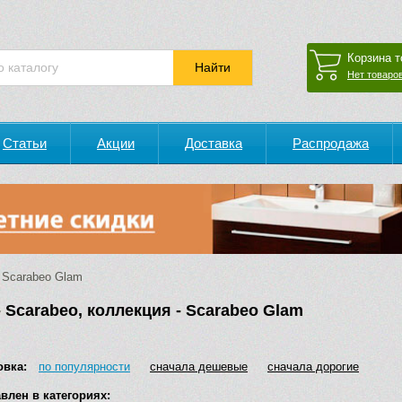
Корзина т
Нет товаров
Статьи
Акции
Доставка
Распродажа
Scarabeo Glam
 Scarabeo, коллекция - Scarabeo Glam
овка:
по популярности
сначала дешевые
сначала дорогие
влен в категориях: