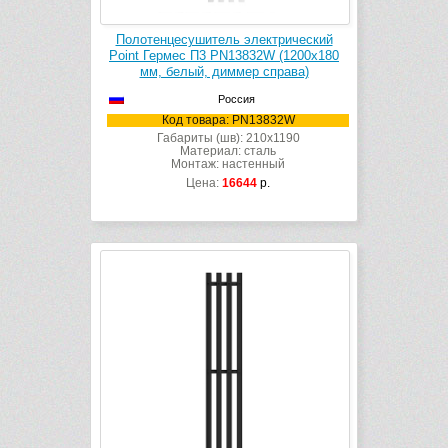
Полотенцесушитель электрический
Point Гермес П3 PN13832W (1200х180
мм, белый, диммер справа)
Россия
Код товара: PN13832W
Габариты (шв): 210x1190
Материал: сталь
Монтаж: настенный
Цена:
16644
р.