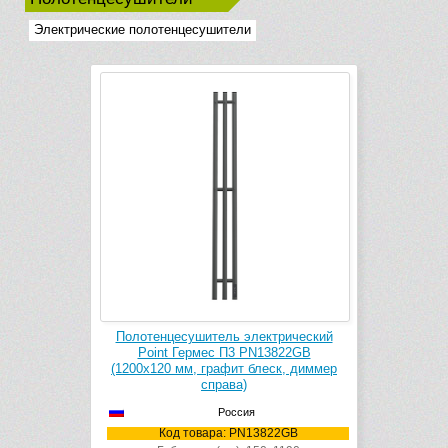
Электрические полотенцесушители
Полотенцесушитель электрический
Point Гермес П3 PN13822GB
(1200х120 мм, графит блеск, диммер
справа)
Россия
Код товара: PN13822GB