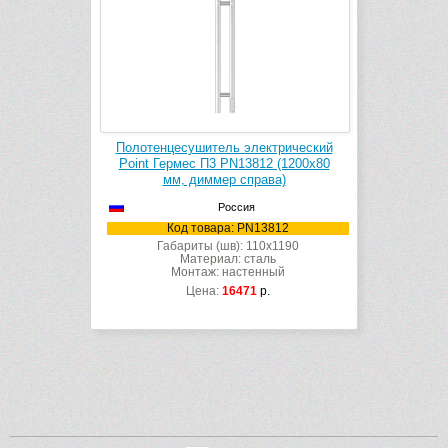
Полотенцесушитель электрический
Point Гермес П3 PN13812 (1200х80
мм, диммер справа)
Россия
Код товара: PN13812
Габариты (шв): 110x1190
Материал: сталь
Монтаж: настенный
Цена:
16471
р.