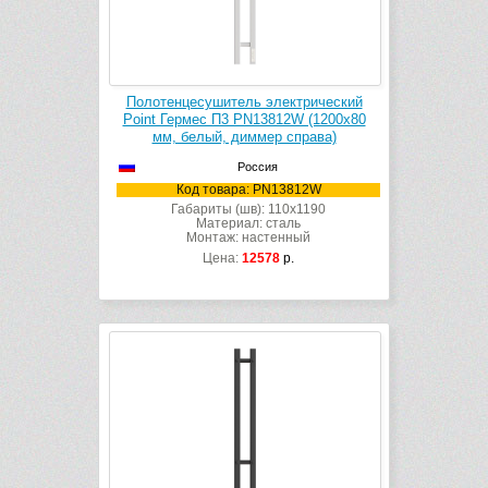
Полотенцесушитель электрический
Point Гермес П3 PN13812W (1200х80
мм, белый, диммер справа)
Россия
Код товара: PN13812W
Габариты (шв): 110x1190
Материал: сталь
Монтаж: настенный
Цена:
12578
р.