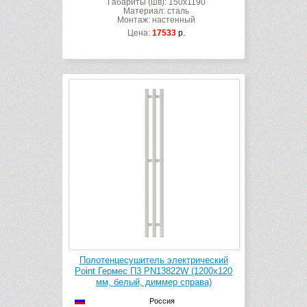
Габариты (шв): 150x1190
Материал: сталь
Монтаж: настенный
Цена:
17533
р.
Полотенцесушитель электрический
Point Гермес П3 PN13822W (1200х120
мм, белый, диммер справа)
Россия