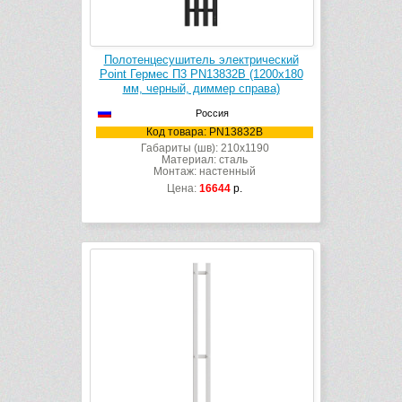
Полотенцесушитель электрический
Point Гермес П3 PN13832B (1200х180
мм, черный, диммер справа)
Россия
Код товара: PN13832B
Габариты (шв): 210x1190
Материал: сталь
Монтаж: настенный
Цена:
16644
р.