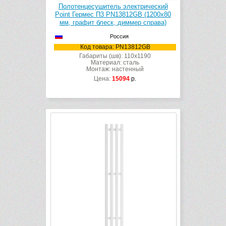
Полотенцесушитель электрический
Point Гермес П3 PN13812GB (1200х80
мм, графит блеск, диммер справа)
Россия
Код товара: PN13812GB
Габариты (шв): 110x1190
Материал: сталь
Монтаж: настенный
Цена:
15094
р.