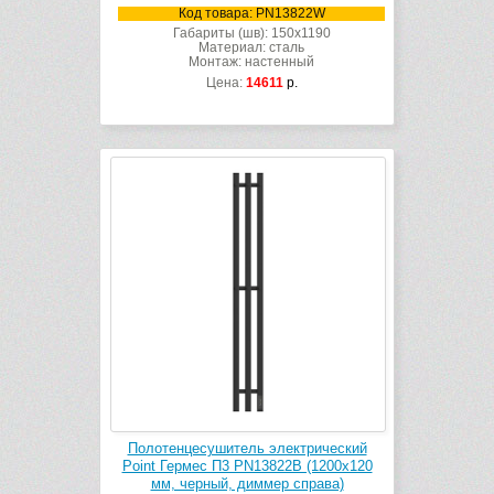
Код товара: PN13822W
Габариты (шв): 150x1190
Материал: сталь
Монтаж: настенный
Цена:
14611
р.
Полотенцесушитель электрический
Point Гермес П3 PN13822B (1200х120
мм, черный, диммер справа)