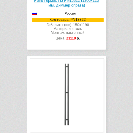
Point Гермес П3 PN13822 (1200х120
мм, диммер справа)
Россия
Код товара: PN13822
Габариты (шв): 150x1190
Материал: сталь
Монтаж: настенный
Цена:
21119
р.