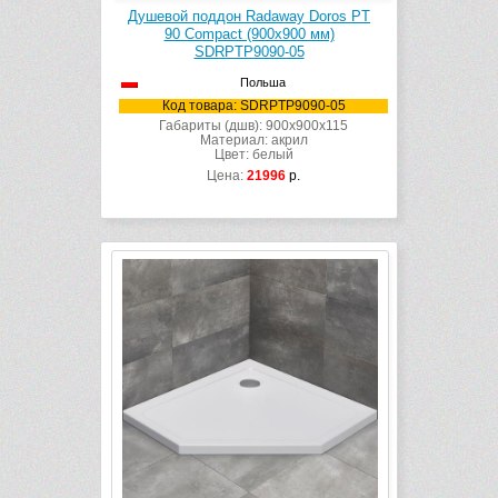
Душевой поддон Radaway Doros PT
90 Compact (900х900 мм)
SDRPTP9090-05
Польша
Код товара: SDRPTP9090-05
Габариты (дшв): 900x900x115
Материал: акрил
Цвет: белый
Цена:
21996
р.