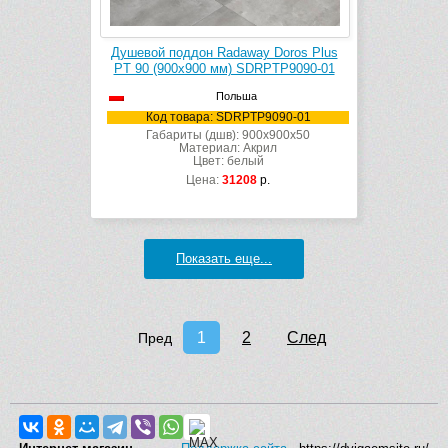
Душевой поддон Radaway Doros Plus
PT 90 (900х900 мм) SDRPTP9090-01
Польша
Код товара: SDRPTP9090-01
Габариты (дшв): 900x900x50
Материал: Акрил
Цвет: белый
Цена:
31208
р.
Показать еще...
1
2
След
Пред