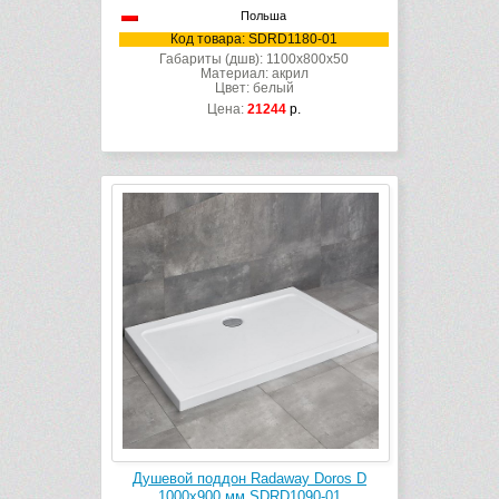
Польша
Код товара: SDRD1180-01
Габариты (дшв): 1100x800x50
Материал: акрил
Цвет: белый
Цена:
21244
р.
Душевой поддон Radaway Doros D
1000х900 мм SDRD1090-01