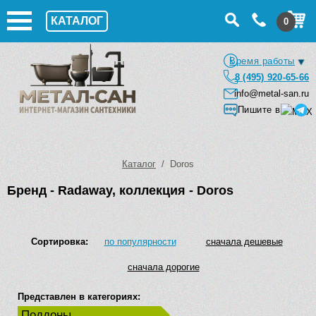
КАТАЛОГ
0
Время работы
8 (495) 920-65-66
info@metal-san.ru
Пишите в
Каталог
/ Doros
Бренд - Radaway, коллекция - Doros
Сортировка:
по популярности
сначала дешевые
сначала дорогие
Представлен в категориях:
Поддоны