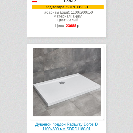
Польша
Код товара: SDRD1190-01
Габариты (дшв): 1100x900x50
Материал: акрил
Цвет: белый
Цена:
23688
р.
Душевой поддон Radaway Doros D
1100х800 мм SDRD1180-01