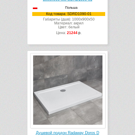
Польша
Код товара: SDRD1090-01
Габариты (дшв): 1000x900x50
Материал: акрил
Цвет: белый
Цена:
21244
р.
Душевой поддон Radaway Doros D