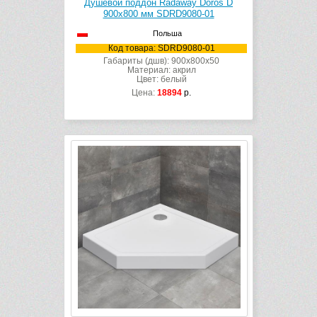
Душевой поддон Radaway Doros D
900х800 мм SDRD9080-01
Польша
Код товара: SDRD9080-01
Габариты (дшв): 900x800x50
Материал: акрил
Цвет: белый
Цена:
18894
р.