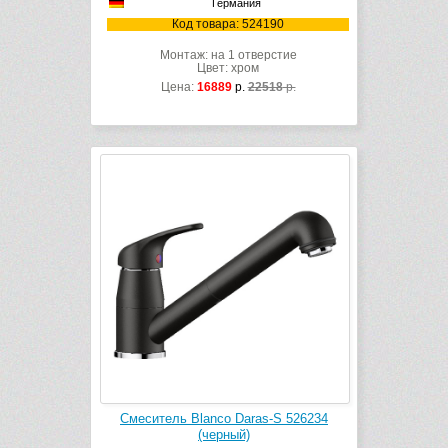
Германия
Код товара: 524190
Монтаж: на 1 отверстие
Цвет: хром
Цена:
16889
р.
22518
р.
Смеситель Blanco Daras-S 526234
(черный)