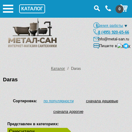
КАТАЛОГ
0
Время работы
8 (495) 920-65-66
info@metal-san.ru
Пишите в
Каталог
/ Daras
Daras
Сортировка:
по популярности
сначала дешевые
сначала дорогие
Представлен в категориях:
Смесители,