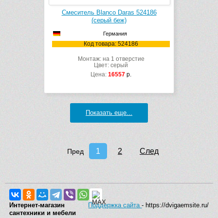
Смеситель Blanco Daras 524186
(серый беж)
Германия
Код товара: 524186
Монтаж: на 1 отверстие
Цвет: серый
Цена:
16557
р.
Показать еще...
1
2
След
Пред
Интернет-магазин
Поддержка сайта
- https://dvigaemsite.ru/
сантехники и мебели