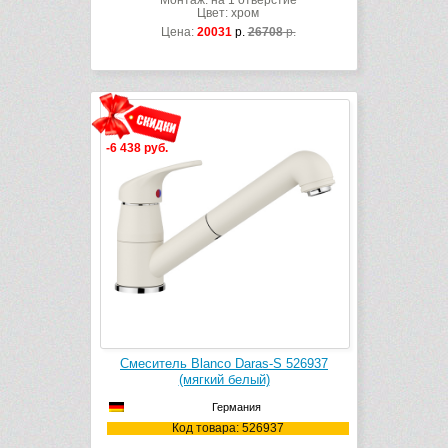
Монтаж: на 1 отверстие
Цвет: хром
Цена:
20031
р.
26708
р.
-6 438 руб.
Смеситель Blanco Daras-S 526937
(мягкий белый)
Германия
Код товара: 526937