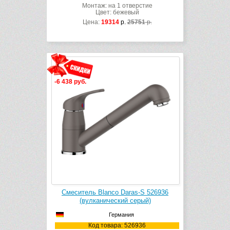
Монтаж: на 1 отверстие
Цвет: бежевый
Цена:
19314
р.
25751
р.
-6 438 руб.
Смеситель Blanco Daras-S 526936
(вулканический серый)
Германия
Код товара: 526936