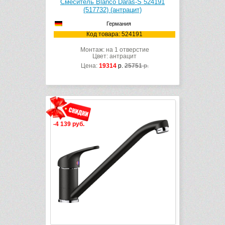
Смеситель Blanco Daras-S 524191
(517732) (антрацит)
Германия
Код товара: 524191
Монтаж: на 1 отверстие
Цвет: антрацит
Цена:
19314
р.
25751
р.
-4 139 руб.