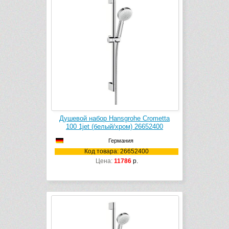
Душевой набор Hansgrohe Crometta
100 1jet (белый/хром) 26652400
Германия
Код товара: 26652400
Цена:
11786
р.