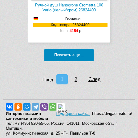
Ручной душ Hansgrohe Crometta 100
Vario (белый/хром) 26824400
Германия
Код товара: 26824400
Цена:
4154
р.
Показать еще...
1
2
След
Пред
Интернет-магазин
Поддержка сайта
- https://dvigaemsite.ru/
сантехники и мебели
Тел: +7 (495) 920-65-66, Россия, 141011, Московская обл., г.
Мытищи,
ул. Коммунистическая, д. 25 «Г», Павильон Т-8