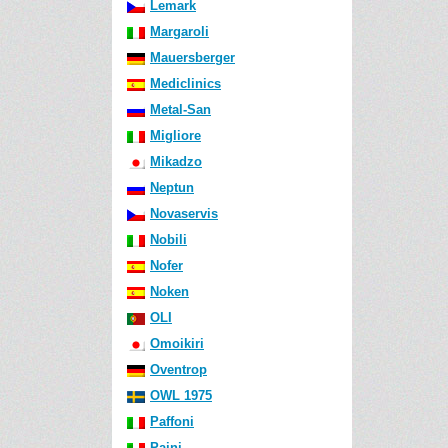
Lemark
Margaroli
Mauersberger
Mediclinics
Metal-San
Migliore
Mikadzo
Neptun
Novaservis
Nobili
Nofer
Noken
OLI
Omoikiri
Oventrop
OWL 1975
Paffoni
Paini