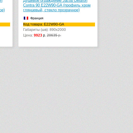
on
Душевое ограждение Jacob Delafon
Contra 90 E22W90-GA (профиль хром
ое)
глянцевый, стекло прозрачное)
Франция
Код товара: E22W90-GA
Габариты (шв): 890x2000
Цена:
9923
р.
20635
р.