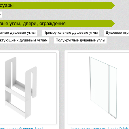
ссуары
е
ые углы, двери, ограждения
атные душевые углы
Прямоугольные душевые углы
Душевые огра
ктующие к душевым углам
Полукруглые душевые углы
для душевой двери Jacob
Душевое ограждение Jacob Delaf