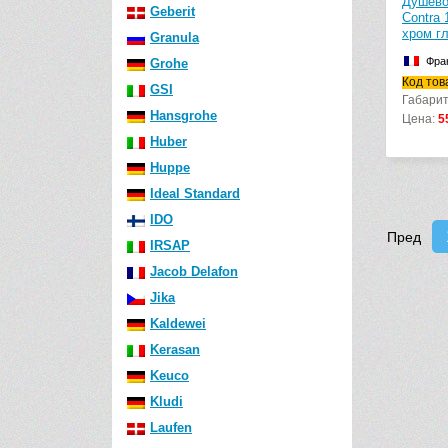
Душево
Geberit
Contra
хром г
Granula
Фра
Grohe
Код тов
GSI
Габарит
Hansgrohe
Цена:
5
Huber
Huppe
Ideal Standard
IDO
Пред
IRSAP
Jacob Delafon
Jika
Kaldewei
Kerasan
Keuco
Kludi
Laufen