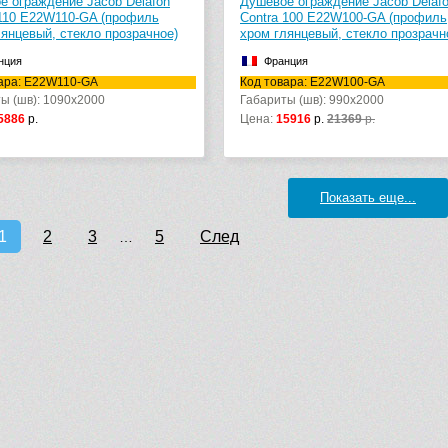
е ограждение Jacob Delafon
Душевое ограждение Jacob Delaf
 110 E22W110-GA (профиль
Contra 100 E22W100-GA (профиль
лянцевый, стекло прозрачное)
хром глянцевый, стекло прозрачн
нция
Франция
ара: E22W110-GA
Код товара: E22W100-GA
ы (шв): 1090x2000
Габариты (шв): 990x2000
5886
р.
Цена:
15916
р.
21369
р.
Показать еще...
1
2
3
5
След
…