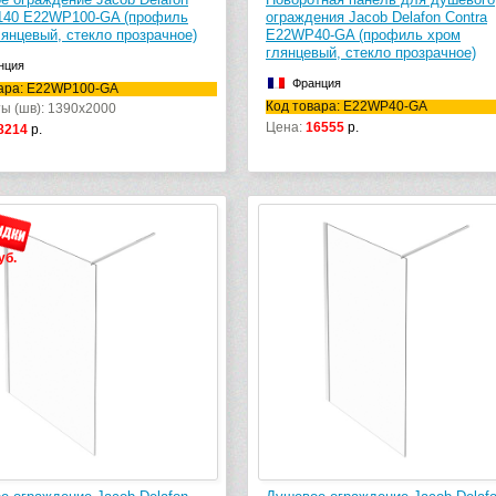
 140 E22WP100-GA (профиль
ограждения Jacob Delafon Contra
лянцевый, стекло прозрачное)
E22WP40-GA (профиль хром
глянцевый, стекло прозрачное)
нция
Франция
вара: E22WP100-GA
Код товара: E22WP40-GA
ы (шв): 1390x2000
Цена:
16555
р.
8214
р.
уб.