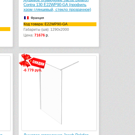
Contra 130 E22WP90-GA (профиль
хром глянцевый, стекло прозрачное)
Франция
Код товара: E22WP90-GA
Габариты (шв): 1290x2000
Цена:
71676
р.
-6 779 руб.