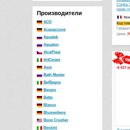
Contra
хром г
Производители
Фра
ACO
Код то
Габарит
Acquazzone
Цена:
7
Aquatek
Aquaton
AlcaPlast
ArtCeram
Axor
-6 937 р
Bath Master
BelBagno
Berges
Bette
Blanco
Blumenberg
Bone Crusher
Bossini