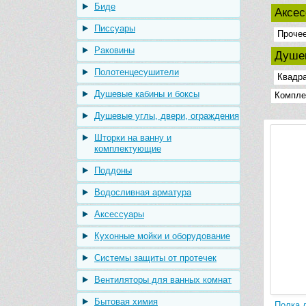
Биде
Аксе
Писсуары
Проче
Раковины
Душев
Полотенцесушители
Квадр
Душевые кабины и боксы
Компле
Душевые углы, двери, ограждения
Шторки на ванну и
комплектующие
Поддоны
Водосливная арматура
Аксессуары
Кухонные мойки и оборудование
Системы защиты от протечек
Вентиляторы для ванных комнат
Бытовая химия
Полка 