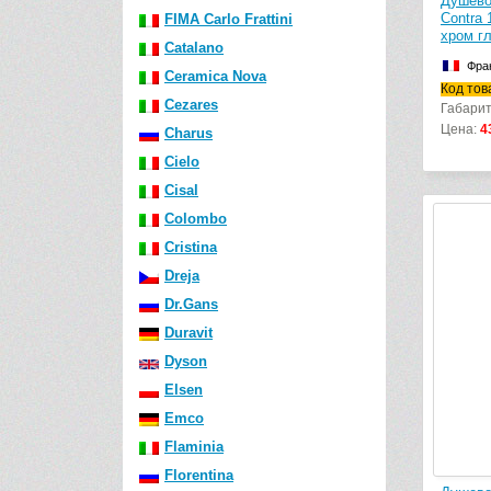
Душево
Contra
FIMA Carlo Frattini
хром г
Catalano
Фра
Ceramica Nova
Код то
Cezares
Габарит
Цена:
4
Charus
Cielo
Cisal
Colombo
Cristina
Dreja
Dr.Gans
Duravit
Dyson
Elsen
Emco
Flaminia
Florentina