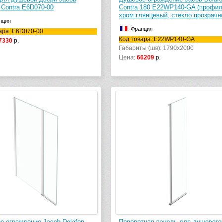
 Contra E6D070-00
Contra 180 E22WP140-GA (профи
хром глянцевый, стекло прозрачн
нция
Франция
ара: E6D070-00
Код товара: E22WP140-GA
7330
р.
Габариты (шв): 1790x2000
Цена:
66209
р.
е ограждение Jacob Delafon
Поворотная панель для душевого