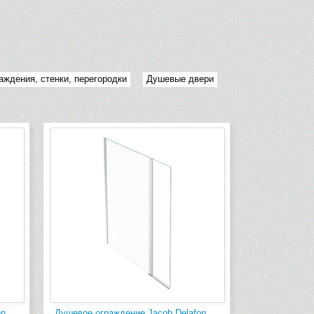
ждения, стенки, перегородки
Душевые двери
on
Душевое ограждение Jacob Delafon