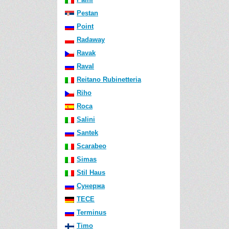
Pestan
Point
Radaway
Ravak
Raval
Reitano Rubinetteria
Riho
Roca
Salini
Santek
Scarabeo
Simas
Stil Haus
Сунержа
TECE
Terminus
Timo