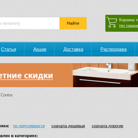
Корзина т
Нет товаров
Статьи
Акции
Доставка
Распродажа
Contra
овка:
по популярности
сначала дешевые
сначала дорогие
влен в категориях: