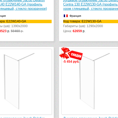
е ограждение Jacob Delafon
Душевое ограждение Jacob Delaf
 140 E22W140-GA (профиль
Contra 130 E22W130-GA (профиль
лянцевый, стекло прозрачное)
хром глянцевый, стекло прозрачн
нция
Франция
вара: E22W140-GA
Код товара: E22W130-GA
ы (шв): 1390x2000
Габариты (шв): 1290x2000
3523
р.
50460
р.
Цена:
62659
р.
-5 454 руб.