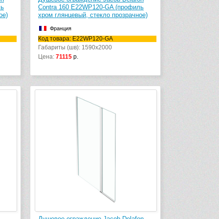
ль
Contra 160 E22WP120-GA (профиль
ое)
хром глянцевый, стекло прозрачное)
Франция
Код товара: E22WP120-GA
Габариты (шв): 1590x2000
Цена:
71115
р.
Душевое ограждение Jacob Delafon