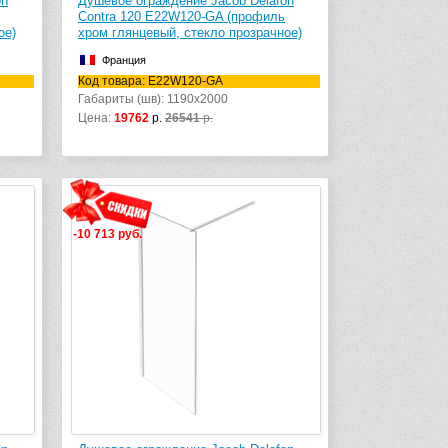
on
Душевое ограждение Jacob Delafon
Contra 120 E22W120-GA (профиль
ое)
хром глянцевый, стекло прозрачное)
Франция
Код товара: E22W120-GA
Габариты (шв): 1190x2000
Цена:
19762
р.
26541
р.
-10 713 руб.