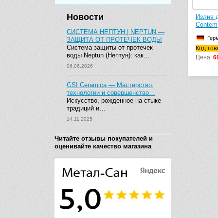
Новости
Излив 
Contem
СИСТЕМА НЕПТУН | NEPTUN —
Гер
ЗАЩИТА ОТ ПРОТЕЧЕК ВОДЫ
Система защиты от протечек
Код тов
воды Neptun (Нептун): как…
Цена:
6
06.06.2026
GSI Ceramica — Мастерство,
технологии и совершенство…
Искусство, рожденное на стыке
традиций и…
14.11.2025
Читайте отзывы покупателей и
оценивайте качество магазина