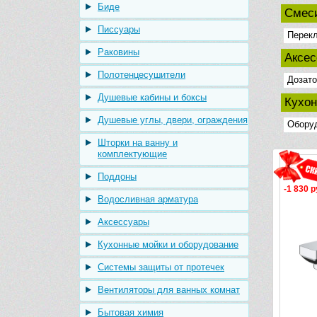
Биде
Смеси
Писсуары
Перекл
Раковины
Аксе
Полотенцесушители
Дозат
Душевые кабины и боксы
Кухон
Душевые углы, двери, ограждения
Оборуд
Шторки на ванну и
комплектующие
Поддоны
-1 830 р
Водосливная арматура
Аксессуары
Кухонные мойки и оборудование
Системы защиты от протечек
Вентиляторы для ванных комнат
Бытовая химия