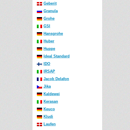
Geberit
Granula
Grohe
GSI
Hansgrohe
Huber
Huppe
Ideal Standard
IDO
IRSAP
Jacob Delafon
Jika
Kaldewei
Kerasan
Keuco
Kludi
Laufen