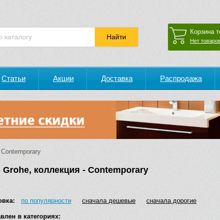
Корзина т
Нет товаров
Статьи
Акции
Доставка
Распродажа
Contemporary
- Grohe, коллекция - Contemporary
овка:
по популярности
сначала дешевые
сначала дорогие
влен в категориях: