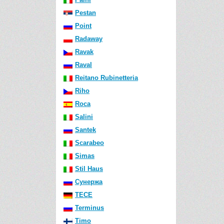
Pestan
Point
Radaway
Ravak
Raval
Reitano Rubinetteria
Riho
Roca
Salini
Santek
Scarabeo
Simas
Stil Haus
Сунержа
TECE
Terminus
Timo