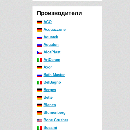
Производители
ACO
Acquazzone
Aquatek
Aquaton
AlcaPlast
ArtCeram
Axor
Bath Master
BelBagno
Berges
Bette
Blanco
Blumenberg
Bone Crusher
Bossini