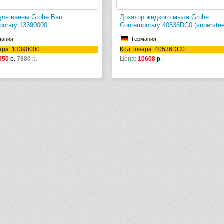
для ванны Grohe Bau
Дозатор жидкого мыла Grohe
porary 13390000
Contemporary 40536DC0 (superstee
мания
Германия
ара: 13390000
Код товара: 40536DC0
050
р.
7880
р.
Цена:
10608
р.