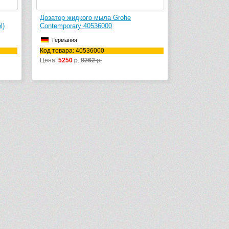
Дозатор жидкого мыла Grohe
l)
Contemporary 40536000
Германия
Код товара: 40536000
Цена:
5250
р.
8262
р.