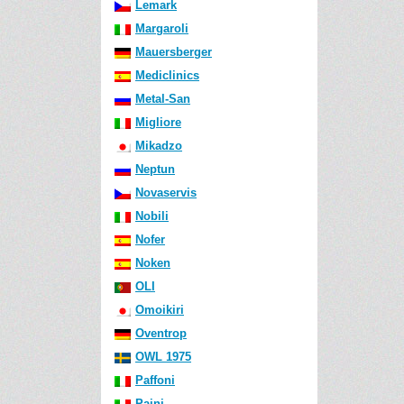
Lemark
Margaroli
Mauersberger
Mediclinics
Metal-San
Migliore
Mikadzo
Neptun
Novaservis
Nobili
Nofer
Noken
OLI
Omoikiri
Oventrop
OWL 1975
Paffoni
Paini