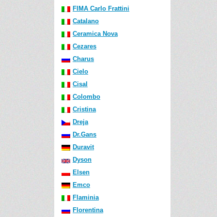
FIMA Carlo Frattini
Catalano
Ceramica Nova
Cezares
Charus
Cielo
Cisal
Colombo
Cristina
Dreja
Dr.Gans
Duravit
Dyson
Elsen
Emco
Flaminia
Florentina