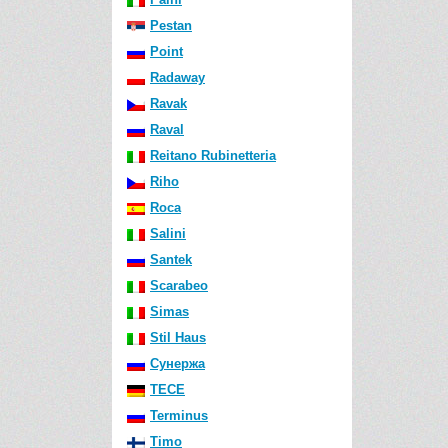
Pestan
Point
Radaway
Ravak
Raval
Reitano Rubinetteria
Riho
Roca
Salini
Santek
Scarabeo
Simas
Stil Haus
Сунержа
TECE
Terminus
Timo