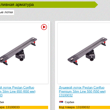
сливная арматура
ые лотки
Видео
й лоток Pestan Confluo
Душевой лоток Pestan Confluo
 Slim Line 650 (650 мм)
Premium Slim Line 550 (550 мм)
33
13100032
бия
Сербия
ара: 13100033
Код товара: 13100032