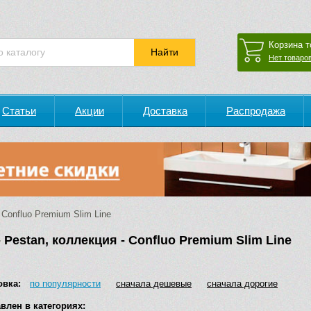
Корзина т
Нет товаров
Статьи
Акции
Доставка
Распродажа
Confluo Premium Slim Line
 Pestan, коллекция - Confluo Premium Slim Line
овка:
по популярности
сначала дешевые
сначала дорогие
влен в категориях: