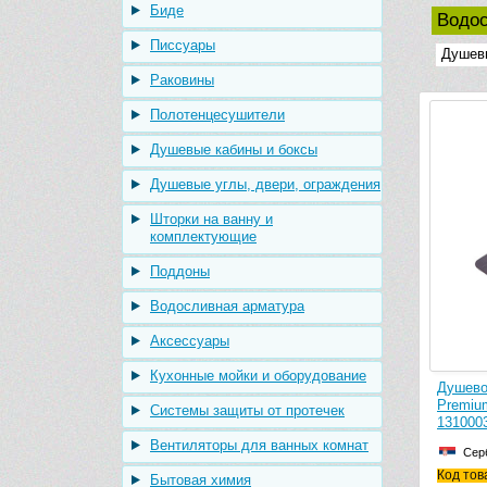
Биде
Водо
Писсуары
Душев
Раковины
Полотенцесушители
Душевые кабины и боксы
Душевые углы, двери, ограждения
Шторки на ванну и
комплектующие
Поддоны
Водосливная арматура
Аксессуары
Кухонные мойки и оборудование
Душево
Premium
Системы защиты от протечек
131000
Вентиляторы для ванных комнат
Сер
Код тов
Бытовая химия