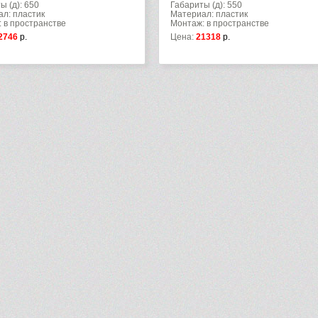
ы (д): 650
Габариты (д): 550
л: пластик
Материал: пластик
 в пространстве
Монтаж: в пространстве
2746
р.
Цена:
21318
р.