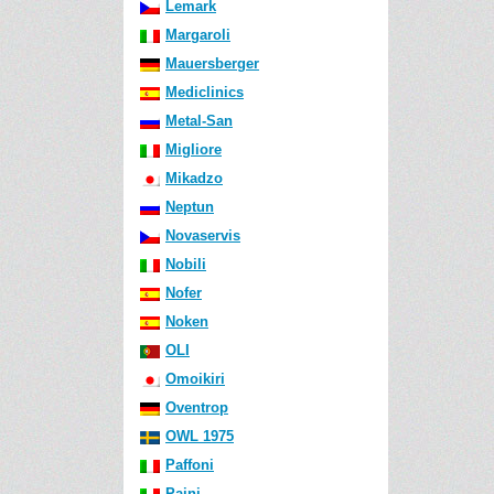
Lemark
Margaroli
Mauersberger
Mediclinics
Metal-San
Migliore
Mikadzo
Neptun
Novaservis
Nobili
Nofer
Noken
OLI
Omoikiri
Oventrop
OWL 1975
Paffoni
Paini