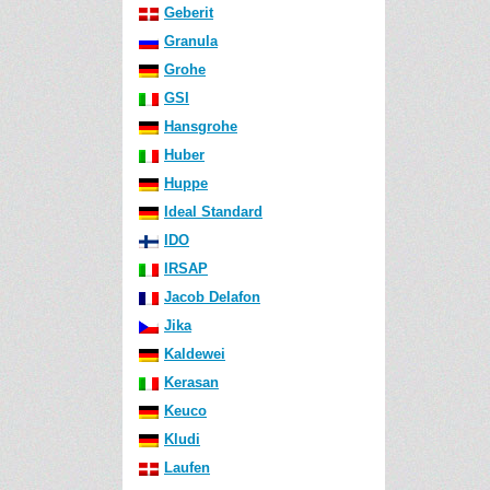
Geberit
Granula
Grohe
GSI
Hansgrohe
Huber
Huppe
Ideal Standard
IDO
IRSAP
Jacob Delafon
Jika
Kaldewei
Kerasan
Keuco
Kludi
Laufen