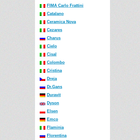
FIMA Carlo Frattini
Catalano
Ceramica Nova
Cezares
Charus
Cielo
Cisal
Colombo
Cristina
Dreja
Dr.Gans
Duravit
Dyson
Elsen
Emco
Flaminia
Florentina