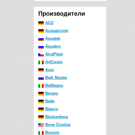
Производители
ACO
Acquazzone
Aquatek
Aquaton
AlcaPlast
ArtCeram
Axor
Bath Master
BelBagno
Berges
Bette
Blanco
Blumenberg
Bone Crusher
Bossini