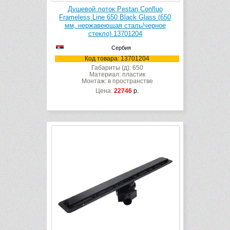
Душевой лоток Pestan Confluo
Frameless Line 650 Black Glass (650
мм, нержавеющая сталь/черное
стекло) 13701204
Сербия
Код товара: 13701204
Габариты (д): 650
Материал: пластик
Монтаж: в пространстве
Цена:
22746
р.