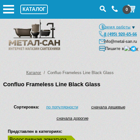
КАТАЛОГ
0
Время работы
8 (495) 920-65-66
info@metal-san.ru
Пишите в
Каталог
/ Confluo Frameless Line Black Glass
Confluo Frameless Line Black Glass
Сортировка:
по популярности
сначала дешевые
сначала дорогие
Представлен в категориях:
Водосливная арматура