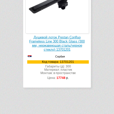
Душевой лоток Pestan Confluo
Frameless Line 300 Black Glass (300
мм, нержавеющая сталь/черное
стекло) 13701201
Сербия
Код товара: 13701201
Габариты (д): 300
Материал: пластик
Монтаж: в пространстве
Цена:
17748
р.