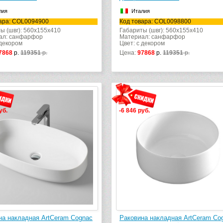
лия
Италия
ара: COL0094900
Код товара: COL0098800
ы (швг): 560x155x410
Габариты (швг): 560x155x410
ал: санфарфор
Материал: санфарфор
 декором
Цвет: с декором
7868
р.
119351
р.
Цена:
97868
р.
119351
р.
уб.
-6 846 руб.
на накладная ArtCeram Cognac
Раковина накладная ArtCeram Co