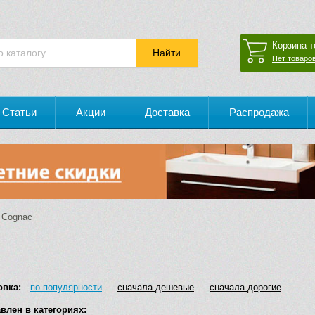
Корзина т
Нет товаров
Статьи
Акции
Доставка
Распродажа
Cognac
овка:
по популярности
сначала дешевые
сначала дорогие
влен в категориях: