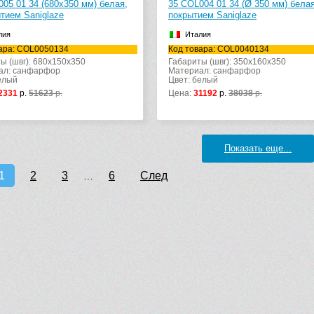
05 01 34 (680х350 мм) белая,
35 COL004 01 34 (Ø 350 мм) белая
тием Saniglaze
покрытием Saniglaze
лия
Италия
ара: COL0050134
Код товара: COL0040134
ы (швг): 680x150x350
Габариты (швг): 350x160x350
ал: санфарфор
Материал: санфарфор
елый
Цвет: белый
2331
р.
51623
р.
Цена:
31192
р.
38038
р.
Показать еще...
1
2
3
6
След
…