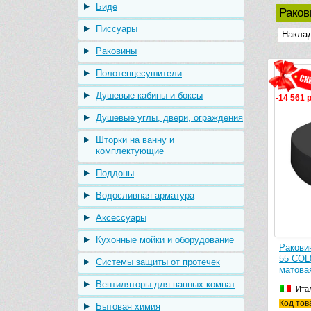
Биде
Рако
Писсуары
Накла
Раковины
Полотенцесушители
Душевые кабины и боксы
-14 561 
Душевые углы, двери, ограждения
Шторки на ванну и
комплектующие
Поддоны
Водосливная арматура
Аксессуары
Кухонные мойки и оборудование
Ракови
55 COL0
Системы защиты от протечек
матовая
Вентиляторы для ванных комнат
Ита
Код тов
Бытовая химия