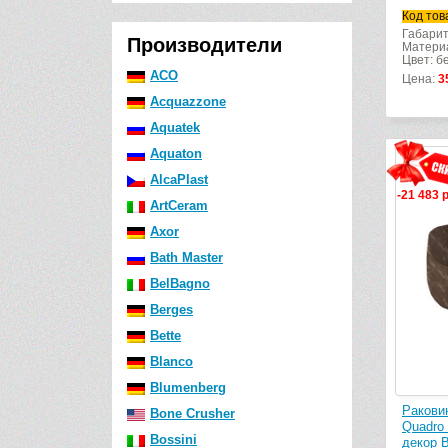
Код тов
Габарит
Производители
Матери
Цвет: б
ACO
Цена:
3
Acquazzone
Aquatek
Aquaton
AlcaPlast
-21 483 
ArtCeram
Axor
Bath Master
BelBagno
Berges
Bette
Blanco
Blumenberg
Ракови
Bone Crusher
Quadro 
Bossini
декор 