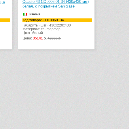
, с
Quadro 43 COL006 01 34 (430х430 мм)
белая, с покрытием Saniglaze
Италия
Код товара: COL0060134
Габариты (швг): 430x220x430
Материал: санфарфор
Цвет: белый
Цена:
35141
р.
42855
р.