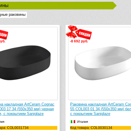
вины
дные раковины
руб.
-8 692 руб.
на накладная ArtCeram Cognac
Раковина накладная ArtCeram Co
03 17 34 (550х350 мм) черная
55 COL003 01 34 (550х350 мм) бе
, с покрытием Saniglaze
с покрытием Saniglaze
лия
Италия
ара: COL0031734
Код товара: COL0030134