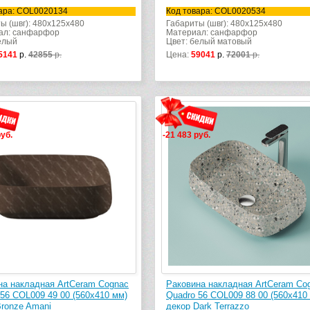
ара: COL0020134
Код товара: COL0020534
ы (швг): 480x125x480
Габариты (швг): 480x125x480
ал: санфарфор
Материал: санфарфор
елый
Цвет: белый матовый
5141
р.
42855
р.
Цена:
59041
р.
72001
р.
руб.
-21 483 руб.
на накладная ArtCeram Cognac
Раковина накладная ArtCeram Co
56 COL009 49 00 (560х410 мм)
Quadro 56 COL009 88 00 (560х410
Bronze Amani
декор Dark Terrazzo