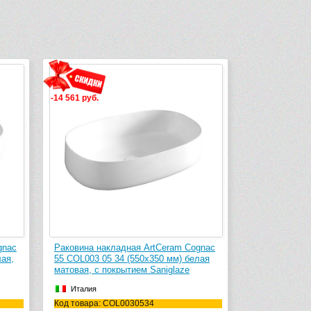
-14 561 руб.
gnac
Раковина накладная ArtCeram Cognac
лая,
55 COL003 05 34 (550х350 мм) белая
матовая, с покрытием Saniglaze
Италия
Код товара: COL0030534