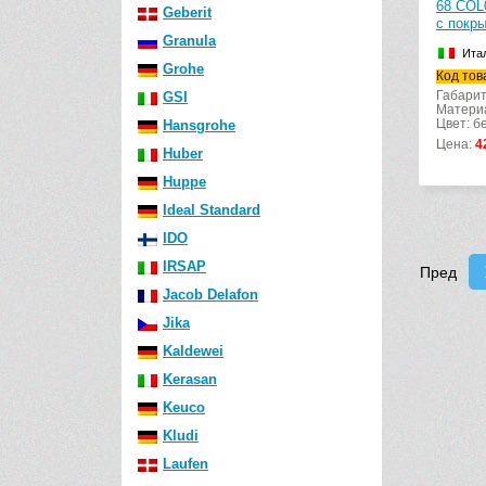
68 COL0
Geberit
с покры
Granula
Ита
Grohe
Код тов
Габарит
GSI
Матери
Цвет: б
Hansgrohe
Цена:
4
Huber
Huppe
Ideal Standard
IDO
IRSAP
Пред
Jacob Delafon
Jika
Kaldewei
Kerasan
Keuco
Kludi
Laufen