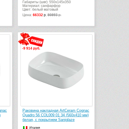
Габариты (швг): 550x145x350
Материал: санфарфор
Цвет: белый матовый
Цена:
66332
р.
80893
р.
-9 914 руб.
gnac
Раковина накладная ArtCeram Cognac
я
Quadro 56 COL009 01 34 (560х410 мм)
белая, с покрытием Saniglaze
Италия