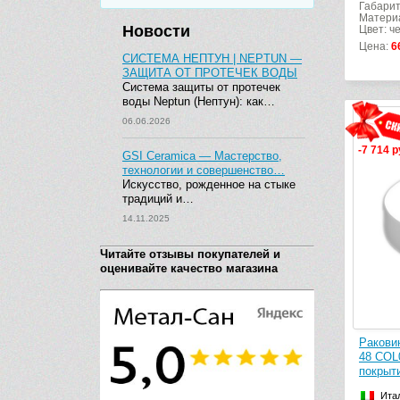
Габарит
Матери
Новости
Цвет: ч
Цена:
6
СИСТЕМА НЕПТУН | NEPTUN —
ЗАЩИТА ОТ ПРОТЕЧЕК ВОДЫ
Система защиты от протечек
воды Neptun (Нептун): как…
06.06.2026
-7 714 р
GSI Ceramica — Мастерство,
технологии и совершенство…
Искусство, рожденное на стыке
традиций и…
14.11.2025
Читайте отзывы покупателей и
оценивайте качество магазина
Ракови
48 COL0
покрыт
Ита