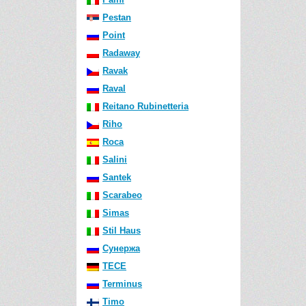
Pestan
Point
Radaway
Ravak
Raval
Reitano Rubinetteria
Riho
Roca
Salini
Santek
Scarabeo
Simas
Stil Haus
Сунержа
TECE
Terminus
Timo