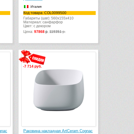
Италия
Код товара: COL0099500
Габариты (швг): 560x155x410
Материал: санфарфор
Цвет: с декором
Цена:
97868
р.
119351
р.
-7 714 руб.
gnac
Раковина накладная ArtCeram Cognac