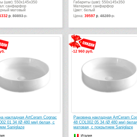
ы (швг): 550x145x350
Габариты (швг): 550x145x350
ал: санфарфор
Материал: санфарфор
ерный матовый
Цвет: белый
6332
р.
80893
р.
Цена:
39597
р.
48289
р.
уб.
-12 960 руб.
на накладная ArtCeram Cognac
Раковина накладная ArtCeram Co
02 01 34 (Ø 480 мм) белая, с
48 COL002 05 34 (Ø 480 мм) бела
ием Saniglaze
матовая, с покрытием Saniglaze
лия
Италия