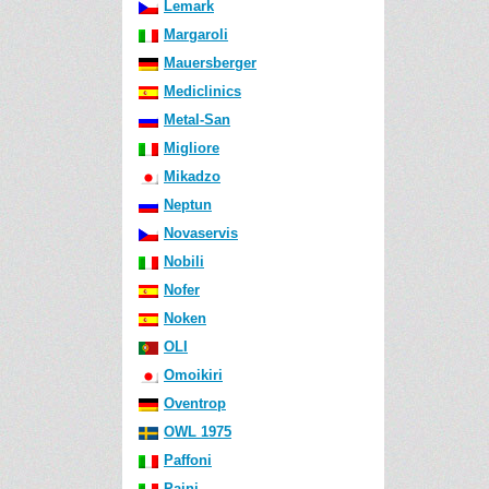
Lemark
Margaroli
Mauersberger
Mediclinics
Metal-San
Migliore
Mikadzo
Neptun
Novaservis
Nobili
Nofer
Noken
OLI
Omoikiri
Oventrop
OWL 1975
Paffoni
Paini