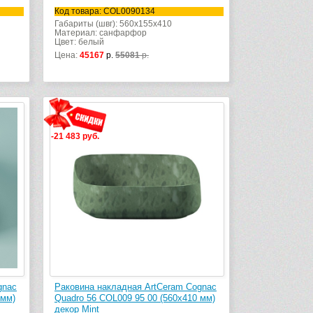
Код товара: COL0090134
Габариты (швг): 560x155x410
Материал: санфарфор
Цвет: белый
Цена:
45167
р.
55081
р.
-21 483 руб.
gnac
Раковина накладная ArtCeram Cognac
 мм)
Quadro 56 COL009 95 00 (560х410 мм)
декор Mint