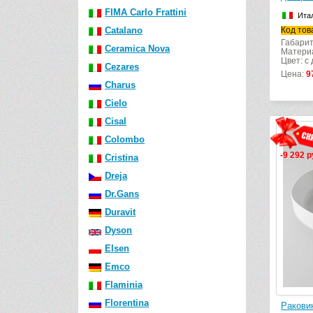
FIMA Carlo Frattini
Ита
Catalano
Код тов
Габарит
Ceramica Nova
Матери
Цвет: с
Cezares
Цена:
9
Charus
Cielo
Cisal
Colombo
-9 292 р
Cristina
Dreja
Dr.Gans
Duravit
Dyson
Elsen
Emco
Flaminia
Florentina
Ракови