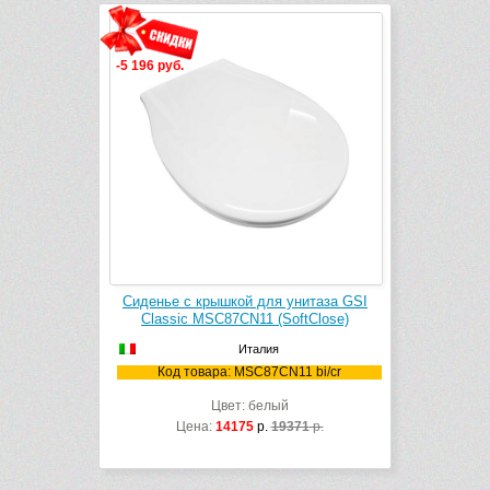
-5 196 руб.
Сиденье с крышкой для унитаза GSI
Classic MSC87CN11 (SoftClose)
Италия
Код товара: MSC87CN11 bi/cr
Цвет: белый
Цена:
14175
р.
19371
р.