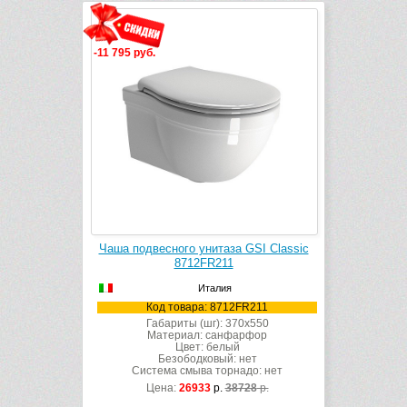
-11 795 руб.
Чаша подвесного унитаза GSI Classic
8712FR211
Италия
Код товара: 8712FR211
Габариты (шг): 370x550
Материал: санфарфор
Цвет: белый
Безободковый: нет
Система смыва торнадо: нет
Цена:
26933
р.
38728
р.