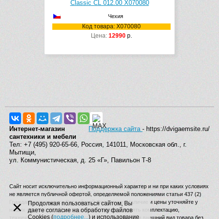
Classic CL 012.00 X070080
Чехия
Код товара: X070080
Цена:
12990
р.
Интернет-магазин
Поддержка сайта
- https://dvigaemsite.ru/
сантехники и мебели
Тел: +7 (495) 920-65-66, Россия, 141011, Московская обл., г.
Мытищи,
ул. Коммунистическая, д. 25 «Г», Павильон Т-8
Сайт носит исключительно информационный характер и ни при каких условиях
не является публичной офертой, определяемой положениями статьи 437 (2)
×
Гражданского кодекса Российской Федерации. Наличие и цены уточняйте у
Продолжая пользоваться сайтом, Вы
наших операторов. Производитель вправе изменять комплектацию,
даете согласие на обработку файлов
Cookies (
подробнее...
) и использование
технические характеристики, страну производства и внешний вид товара без