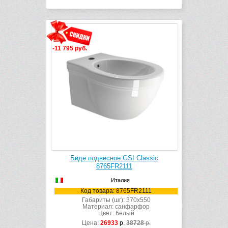
-11 795 руб.
Биде подвесное GSI Classic
8765FR2111
Италия
Код товара: 8765FR2111
Габариты (шг): 370x550
Материал: санфарфор
Цвет: белый
Цена:
26933
р.
38728
р.