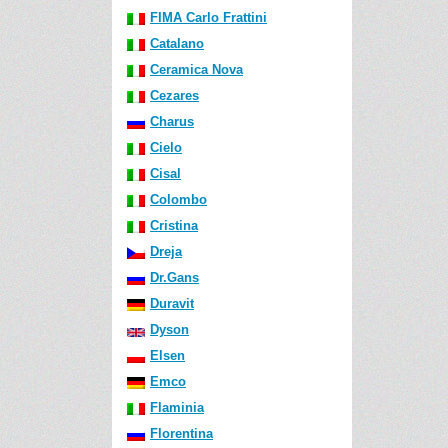
FIMA Carlo Frattini
Catalano
Ceramica Nova
Cezares
Charus
Cielo
Cisal
Colombo
Cristina
Dreja
Dr.Gans
Duravit
Dyson
Elsen
Emco
Flaminia
Florentina