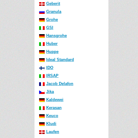
Geberit
Granula
Grohe
GSI
Hansgrohe
Huber
Huppe
Ideal Standard
IDO
IRSAP
Jacob Delafon
Jika
Kaldewei
Kerasan
Keuco
Kludi
Laufen