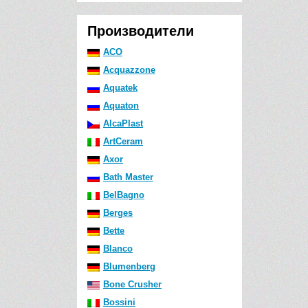
Производители
ACO
Acquazzone
Aquatek
Aquaton
AlcaPlast
ArtCeram
Axor
Bath Master
BelBagno
Berges
Bette
Blanco
Blumenberg
Bone Crusher
Bossini