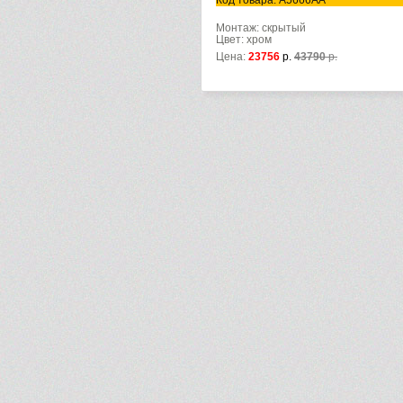
Код товара: A5666AA
Монтаж: скрытый
Цвет: хром
Цена:
23756
р.
43790
р.