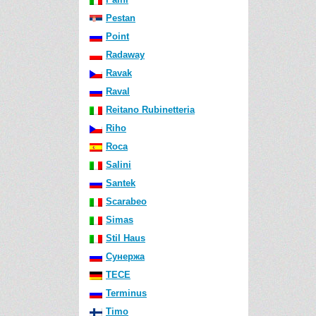
Pestan
Point
Radaway
Ravak
Raval
Reitano Rubinetteria
Riho
Roca
Salini
Santek
Scarabeo
Simas
Stil Haus
Сунержа
TECE
Terminus
Timo