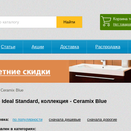
Корзина т
Нет товаров
Статьи
Акции
Доставка
Распродажа
Ceramix Blue
 Ideal Standard, коллекция - Ceramix Blue
овка:
по популярности
сначала дешевые
сначала дорогие
влен в категориях: