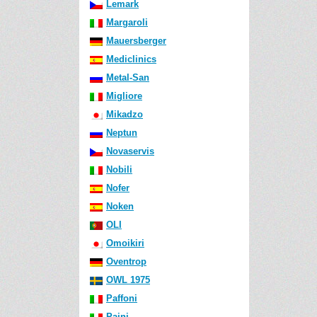
Lemark
Margaroli
Mauersberger
Mediclinics
Metal-San
Migliore
Mikadzo
Neptun
Novaservis
Nobili
Nofer
Noken
OLI
Omoikiri
Oventrop
OWL 1975
Paffoni
Paini