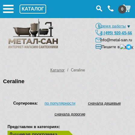
КАТАЛОГ
0
Время работы
8 (495) 920-65-66
info@metal-san.ru
Пишите в
Каталог
/ Ceraline
Ceraline
Сортировка:
по популярности
сначала дешевые
сначала дорогие
Представлен в категориях:
Душевая программа