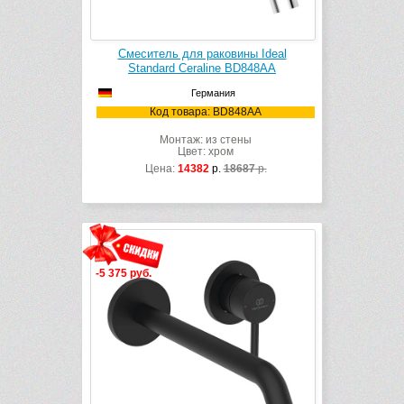
Смеситель для раковины Ideal
Standard Ceraline BD848AA
Германия
Код товара: BD848AA
Монтаж: из стены
Цвет: хром
Цена:
14382
р.
18687
р.
-5 375 руб.