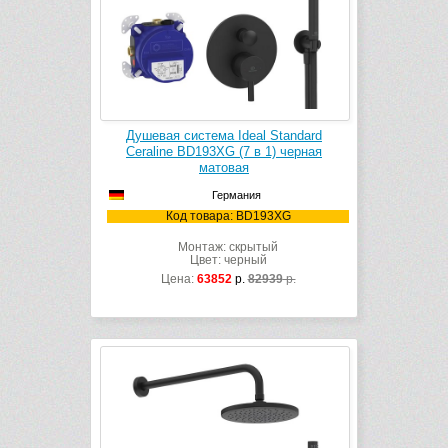
Душевая система Ideal Standard
Ceraline BD193XG (7 в 1) черная
матовая
Германия
Код товара: BD193XG
Монтаж: скрытый
Цвет: черный
Цена:
63852
р.
82939
р.