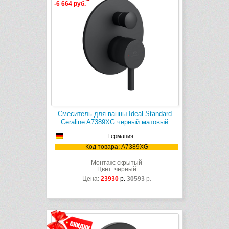
-6 664 руб.
Смеситель для ванны Ideal Standard
Ceraline A7389XG черный матовый
Германия
Код товара: A7389XG
Монтаж: скрытый
Цвет: черный
Цена:
23930
р.
30593
р.