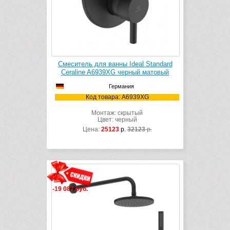
Смеситель для ванны Ideal Standard
Ceraline A6939XG черный матовый
Германия
Код товара: A6939XG
Монтаж: скрытый
Цвет: черный
Цена:
25123
р.
32123
р.
-19 087 руб.