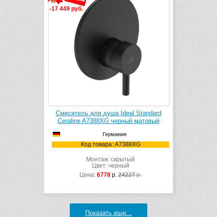
-17 449 руб.
Смеситель для душа Ideal Standard
Ceraline A7388XG черный матовый
Германия
Код товара: A7388XG
Монтаж: скрытый
Цвет: черный
Цена:
6778
р.
24227
р.
Показать еще...