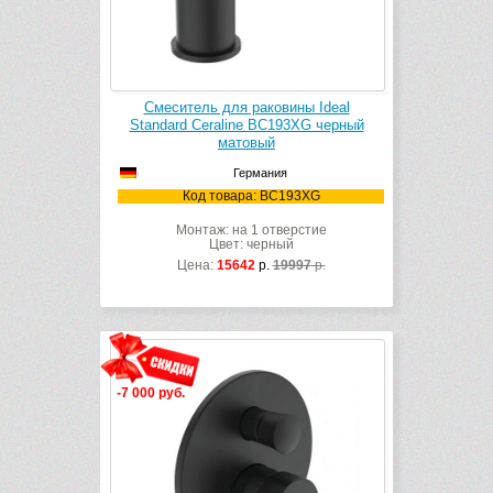
Смеситель для раковины Ideal
Standard Ceraline BC193XG черный
матовый
Германия
Код товара: BC193XG
Монтаж: на 1 отверстие
Цвет: черный
Цена:
15642
р.
19997
р.
-7 000 руб.