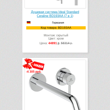
Душевая система Ideal Standard
Ceraline BD193AA (7 в 1)
Германия
Код товара: BD193AA
Монтаж: скрытый
Цвет: хром
Цена:
44891
р.
58314
р.
-4 305 руб.