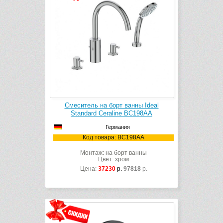
Смеситель на борт ванны Ideal
Standard Ceraline BC198AA
Германия
Код товара: BC198AA
Монтаж: на борт ванны
Цвет: хром
Цена:
37230
р.
97818
р.