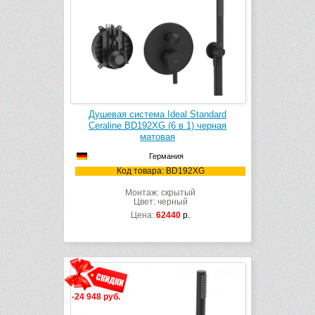
Душевая система Ideal Standard
Ceraline BD192XG (6 в 1) черная
матовая
Германия
Код товара: BD192XG
Монтаж: скрытый
Цвет: черный
Цена:
62440
р.
-24 948 руб.