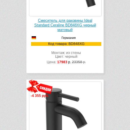
Смеситель для раковины Ideal
Standard Ceraline BD848XG черный
матовый
Германия
Код товара: BD848XG
Монтаж: из стены
Цвет: черный
Цена:
17983
р.
23358
р.
-4 355 руб.