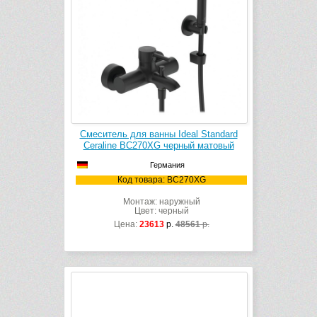
Смеситель для ванны Ideal Standard
Ceraline BC270XG черный матовый
Германия
Код товара: BC270XG
Монтаж: наружный
Цвет: черный
Цена:
23613
р.
48561
р.