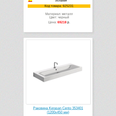
Испания
Код товара: 925231
Материал: металл
Цвет: черный
Цена:
69218
р.
Раковина Kerasan Cento 353401
(1200х450 мм)