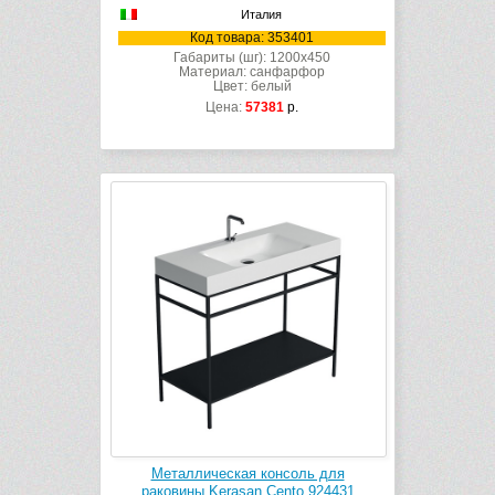
Италия
Код товара: 353401
Габариты (шг): 1200x450
Материал: санфарфор
Цвет: белый
Цена:
57381
р.
Металлическая консоль для
раковины Kerasan Cento 924431