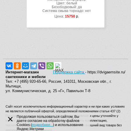
Цвет: белый
Безободковый: да
Система смыва торнадо: нет
Цена:
15750
р.
Интернет-магазин
Поддержка сайта
- https://dvigaemsite.ru/
сантехники и мебели
Тел: +7 (495) 920-65-66, Россия, 141011, Московская обл., г.
Мытищи,
ул. Коммунистическая, д. 25 «Г», Павильон Т-8
Сайт носит исключительно информационный характер и ни при каких условиях
не является публичной офертой, определяемой положениями статьи 437 (2)
×
Гражданского кодекса Российской Федерации. Наличие и цены уточняйте у
Продолжая пользоваться сайтом, Вы
наших операторов. Производитель вправе изменять комплектацию,
даете согласие на обработку файлов
Cookies (
подробнее...
) и использование
технические характеристики, страну производства и внешний вид товара без
Яндекс.Метрики
дополнительного уведомления.