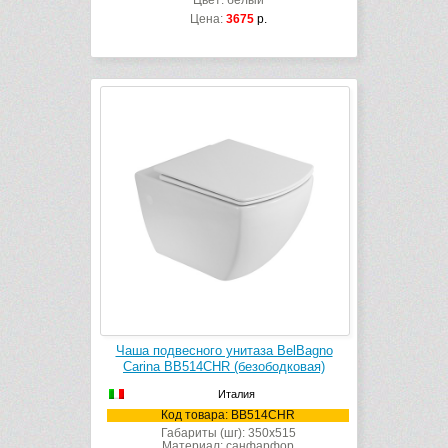
Цвет: белый
Цена:
3675
р.
Чаша подвесного унитаза BelBagno
Carina BB514CHR (безободковая)
Италия
Код товара: BB514CHR
Габариты (шг): 350x515
Материал: санфарфор