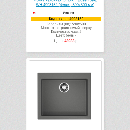
Мойка кухонная Omoikiri Bosen 59-2
WH 4993152 (белая, 590х500 мм)
Япония
Код товара: 4993152
Габариты (шг): 590x500
Монтаж: встраиваемый сверху
Количество чаш: 2
Цвет: белый
Цена:
48088
р.