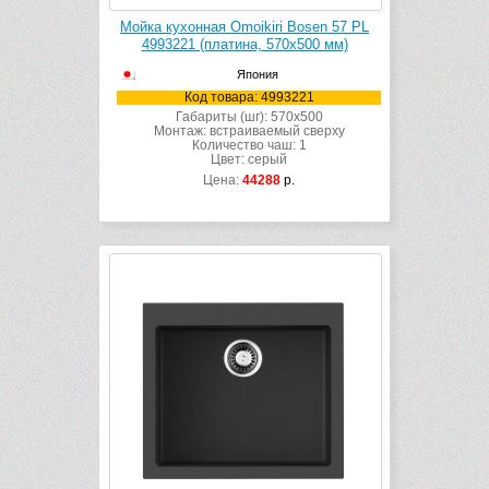
Мойка кухонная Omoikiri Bosen 57 PL
4993221 (платина, 570х500 мм)
Япония
Код товара: 4993221
Габариты (шг): 570x500
Монтаж: встраиваемый сверху
Количество чаш: 1
Цвет: серый
Цена:
44288
р.