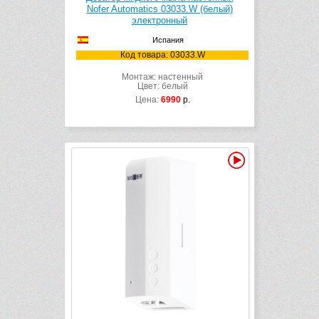
Nofer Automatics 03033.W (белый)
электронный
Испания
Код товара: 03033.W
Монтаж: настенный
Цвет: белый
Цена:
6990
р.
Видео