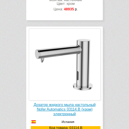
Монтаж: настенный
Цвет: хром
Цена:
48935
р.
Дозатор жидкого мыла настольный
Nofer Automatics 03114.B (хром)
электронный
Испания
Код товара: 03114.B