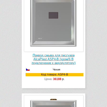
Привод смыва для писсуара
AlcaPlast ASP4-B (хром/6 В
подключение к аккумулятору)
Чехия
Код товара: ASP4-B
Цена:
36188
р.