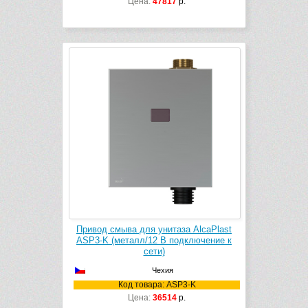
Цена:
47817
р.
Привод смыва для унитаза AlcaPlast
ASP3-K (металл/12 B подключение к
сети)
Чехия
Код товара: ASP3-K
Цена:
36514
р.