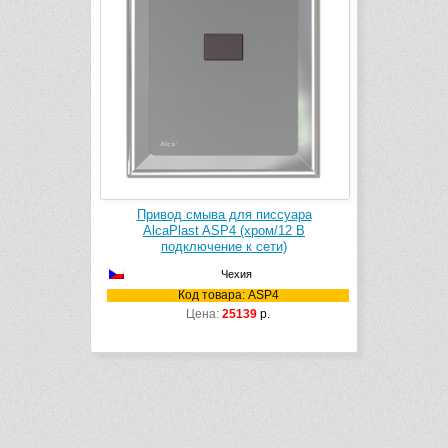
Привод смыва для писсуара
AlcaPlast ASP4 (хром/12 B
подключение к сети)
Чехия
Код товара: ASP4
Цена:
25139
р.