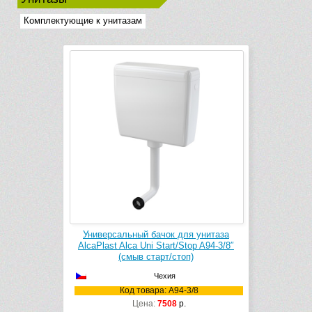
Комплектующие к унитазам
Универсальный бачок для унитаза
AlcaPlast Alca Uni Start/Stop A94-3/8″
(смыв старт/стоп)
Чехия
Код товара: A94-3/8
Цена:
7508
р.