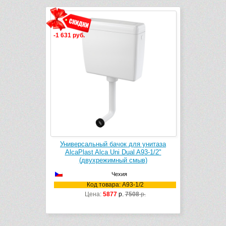
-1 631 руб.
Универсальный бачок для унитаза
AlcaPlast Alca Uni Dual A93-1/2"
(двухрежимный смыв)
Чехия
Код товара: A93-1/2
Цена:
5877
р.
7508
р.