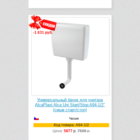
-1 631 руб.
Универсальный бачок для унитаза
AlcaPlast Alca Uni Start/Stop A94-1/2″
(смыв старт/стоп)
Чехия
Код товара: A94-1/2
Цена:
5877
р.
7508
р.