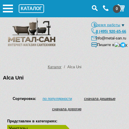
КАТАЛОГ
0
Время работы
8 (495) 920-65-66
info@metal-san.ru
Пишите в
Каталог
/ Alca Uni
Alca Uni
Сортировка:
по популярности
сначала дешевые
сначала дорогие
Представлен в категориях:
Унитазы