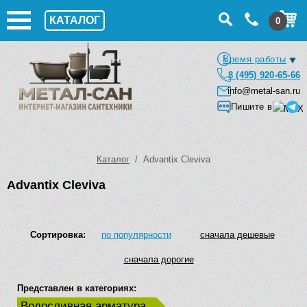
КАТАЛОГ
0
Время работы
8 (495) 920-65-66
info@metal-san.ru
Пишите в
Каталог
/ Advantix Cleviva
Advantix Cleviva
Сортировка:
по популярности
сначала дешевые
сначала дорогие
Представлен в категориях:
Водосливная арматура