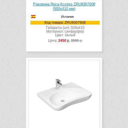
Раковина Roca Access ZRU9307608
(500х410 мм)
Испания
Код товара: ZRU9307608
Габариты (шг): 500x410
Материал: санфарфор
Цвет: белый
Цена:
2450
р.
3500
р.