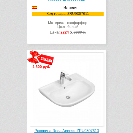
Испания
Код товара: ZRU9307611
Материал: санфарфор
Цвет: белый
Цена:
2224
р.
3080
р.
-1 800 руб.
Раковина Roca Access ZRU9307610