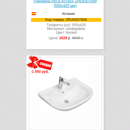
Раковина Roca Access ZRU9307609
(550х420 мм)
Испания
Код товара: ZRU9307609
Габариты (шг): 550x420
Материал: санфарфор
Цвет: белый
Цена:
2828
р.
4040
р.
-1 050 руб.