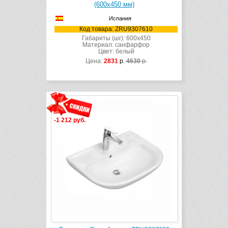
(600х450 мм)
Испания
Код товара: ZRU9307610
Габариты (шг): 600x450
Материал: санфарфор
Цвет: белый
Цена:
2831
р.
4630
р.
-1 212 руб.