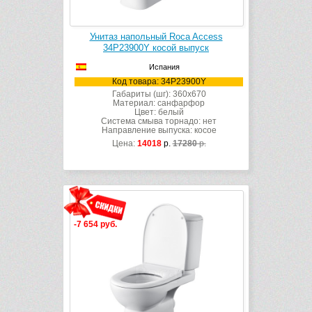
Унитаз напольный Roca Access
34P23900Y косой выпуск
Испания
Код товара: 34P23900Y
Габариты (шг): 360x670
Материал: санфарфор
Цвет: белый
Система смыва торнадо: нет
Направление выпуска: косое
Цена:
14018
р.
17280
р.
-7 654 руб.