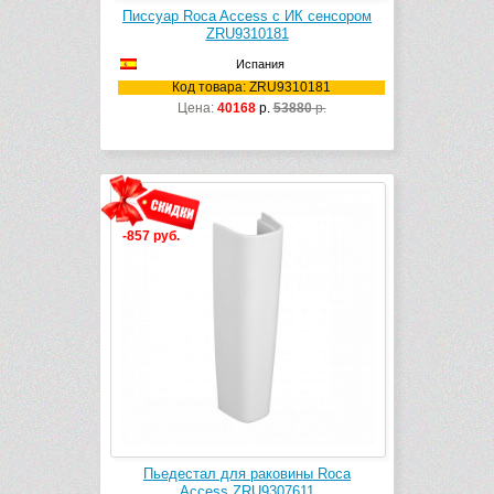
Писсуар Roca Access с ИК сенсором
ZRU9310181
Испания
Код товара: ZRU9310181
Цена:
40168
р.
53880
р.
-857 руб.
Пьедестал для раковины Roca
Access ZRU9307611