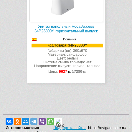
Унитаз напольный Roca Access
34P23800Y горизонтальный выпуск
Испания
Код товара: 34P23800Y
Габариты (шг): 360x670
Материал: санфарфор
Цвет: белый
Система смыва торнадо: нет
Направление выпуска: горизонтальное
Цена:
9627
р.
17280
р.
Интернет-магазин
Поддержка сайта
- https://dvigaemsite.ru/