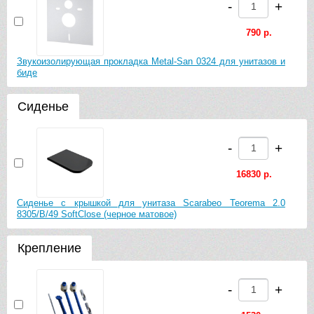
-
+
790 р.
Звукоизолирующая прокладка Metal-San 0324 для унитазов и
биде
Сиденье
-
+
16830 р.
Сиденье с крышкой для унитаза Scarabeo Teorema 2.0
8305/B/49 SoftClose (черное матовое)
Крепление
-
+