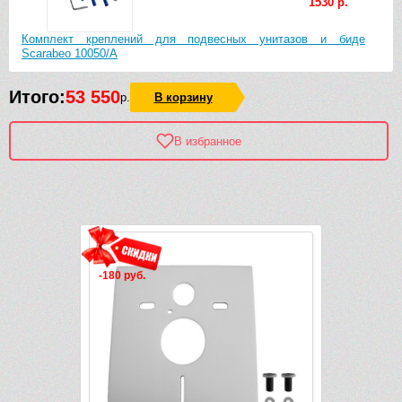
1530 р.
Комплект креплений для подвесных унитазов и биде
Scarabeo 10050/A
Итого:
53 550
р.
В корзину
В избранное
Рек
-180 руб.
-2 282 руб.