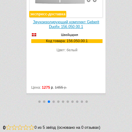
экспресс-доставка
Teorema 2.0
Звукоизолирующий комплект Geberit
Инсталляци
овое) с
Duofix 156.050.00.1
Grohe Ra
er
Швейцария
Код товара: 156.050.00.1
49BK
Ко
Цвет: белый
x520
рфор
овый
Цена:
1275
р.
1455
р.
Цена:
26880
0
0 из 5 звёзд (основано на 0 отзывах)