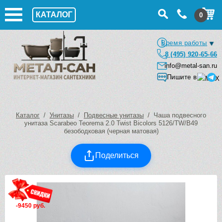
КАТАЛОГ
0
Время работы
8 (495) 920-65-66
info@metal-san.ru
Пишите в
Каталог
/
Унитазы
/
Подвесные унитазы
/ Чаша подвесного
унитаза Scarabeo Teorema 2.0 Twist Bicolors 5126/TW/B49
безободковая (черная матовая)
Поделиться
-9450 руб.