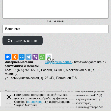
Ваше имя
Отправить отзыв
Интернет-магазин
Поддержка сайта
- https://dvigaemsite.ru/
сантехники и мебели
Тел: +7 (495) 920-65-66, Россия, 141011, Московская обл., г.
Мытищи,
ул. Коммунистическая, д. 25 «Г», Павильон Т-8
Сайт носит исключительно информационный характер и ни при каких условиях
×
Продолжая пользоваться сайтом, Вы
не является публичной офертой, определяемой положениями статьи 437 (2)
даете согласие на обработку файлов
Гражданского кодекса Российской Федерации. Наличие и цены уточняйте у
Cookies (
подробнее...
) и использование
наших операторов. Производитель вправе изменять комплектацию,
Яндекс.Метрики
технические характеристики, страну производства и внешний вид товара без
дополнительного уведомления.