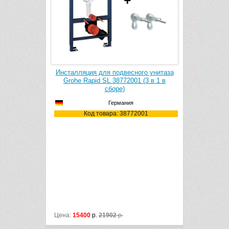
ого унитаза
Инсталляция для подвесного унитаза
Инсталляци
0.00.6
Grohe Rapid SL 38772001 (3 в 1 в
Grohe S
сборе)
Германия
.00.6
Ко
Код товара: 38772001
1120x120
ной стеной
Цена:
15400
р.
21902
р.
Цена:
17400