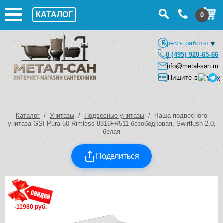
КАТАЛОГ
0
Время работы
8 (495) 920-65-66
info@metal-san.ru
Пишите в
Каталог
/
Унитазы
/
Подвесные унитазы
/ Чаша подвесного
унитаза GSI Pura 50 Rimless 8816FR511 безободковая, Swirflush 2.0,
белая
Поделиться
-11980 руб.