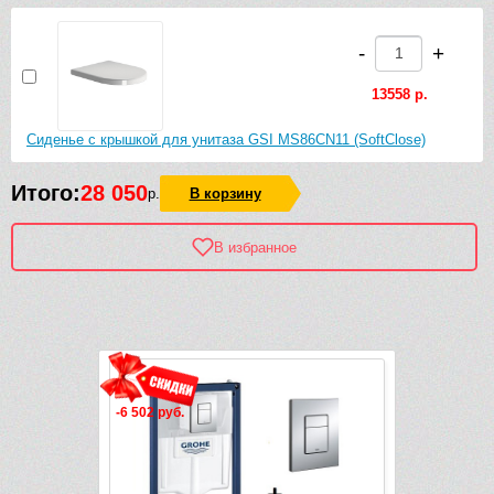
-
+
13558 р.
Сиденье с крышкой для унитаза GSI MS86CN11 (SoftClose)
Итого:
28 050
р.
В корзину
В избранное
Рек
Видео
-6 502 руб.
-15 975 руб.