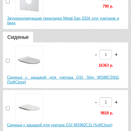
790 р.
Звукоизолирующая прокладка Metal-San 0324 для унитазов и
биде
Сиденье
-
+
16363 р.
Сиденье с крышкой для унитаза GSI Slim MS86CSN11
(SoftClose)
-
+
9818 р.
Сиденье с крышкой для унитаза GSI MS992C11 (SoftClose)