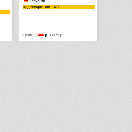
ния
1)
а: 38811KF0
Германия
Код товара: 9400412
Габариты (вг): 1120x150
Монтаж: перед капитальной стеной
Ширина, мм: 500
00
р.
33375
р.
Цена:
17490
р.
28890
р.