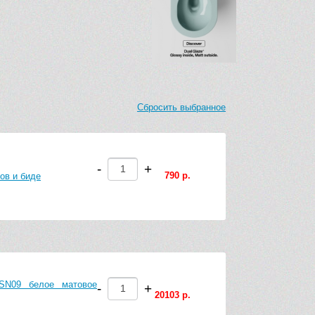
Сбросить выбранное
-
+
790 р.
ов и биде
SN09 белое матовое
-
+
20103 р.