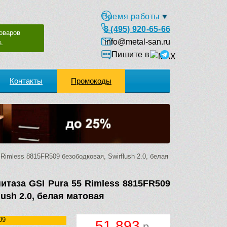
Время работы
8 (495) 920-65-66
оваров
info@metal-san.ru
.
Пишите в
Контакты
Промокоды
imless 8815FR509 безободковая, Swirflush 2.0, белая
итаза GSI Pura 55 Rimless 8815FR509
lush 2.0, белая матовая
09
51 893
р.