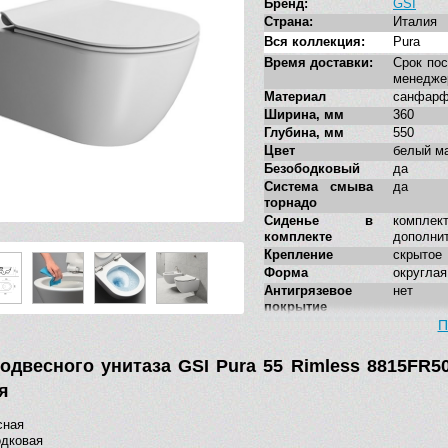
Бренд:
GSI
Страна:
Италия
Вся коллекция:
Pura
Время доставки:
Срок пос
менедже
Материал
санфар
Ширина, мм
360
Глубина, мм
550
Цвет
белый м
Безободковый
да
Система смыва
да
торнадо
Сиденье в
комплек
комплекте
дополни
Крепление
скрытое
Форма
округлая
Антигрязевое
нет
покрытие
Укороченная
нет
П
модель
Стилистика
совреме
одвесного унитаза GSI Pura 55 Rimless 8815FR509
дизайна
я
сная
одковая