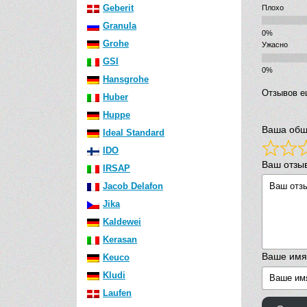
Geberit
Плохо
Granula
Grohe
Ужасно
GSI
Hansgrohe
Отзывов е
Huber
Huppe
Ваша общ
Ideal Standard
IDO
Ваш отзы
IRSAP
Jacob Delafon
Jika
Kaldewei
Kerasan
Ваше имя
Keuco
Kludi
Laufen