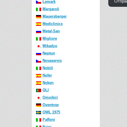
Отпра
Lemark
Margaroli
Mauersberger
Mediclinics
Metal-San
Migliore
Mikadzo
Neptun
Novaservis
Nobili
Nofer
Noken
OLI
Omoikiri
Oventrop
OWL 1975
Paffoni
Paini