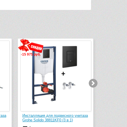
.
-11 400 руб.
ция для подвесного унитаза
Инсталляция для подвесного унита
ido 38811KF0 (3 в 1)
TECE TECEbase 9400412 с панель
смыва TECEnow, хром глянцевый (4