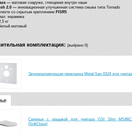
laze —
матовая снаружи, глянцевая внутри чаши
ush 2.0 —
инновационная улучшенная система смыва типа Tornado
лекте со скрытым креплением
FISR5
ал: керамика
,5 кг
белый матовый
ительная комплектация:
(выбрано 0)
Звукоизолирующая прокладка Metal-San 0324 для унитаз
нье
Сиденье с крышкой для унитаза GSI Slim MS86C
(SoftClose)