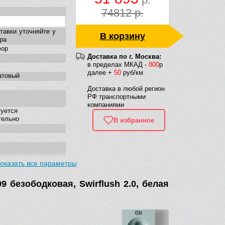
74812 р.
тавки уточняйте у
В корзину
ра
фор
Доставка по г. Москва:
в пределах МКАД -
800
р
далее +
50
руб/км
атовый
Доставка в любой регион
РФ транспортными
компаниями
туется
тельно
В избранное
оказать все параметры
нная
 безободковая, Swirflush 2.0, белая