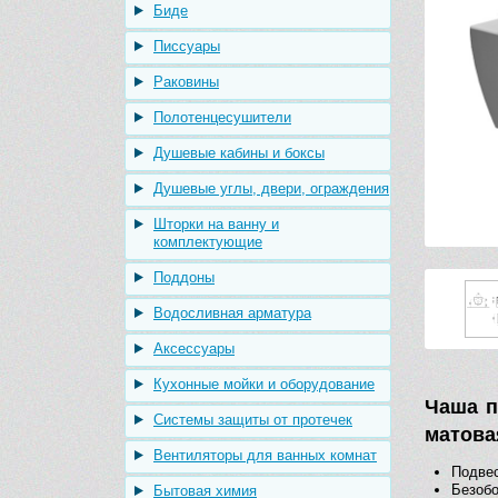
Биде
Писсуары
Раковины
Полотенцесушители
Душевые кабины и боксы
Душевые углы, двери, ограждения
Шторки на ванну и
комплектующие
Поддоны
Водосливная арматура
Аксессуары
Кухонные мойки и оборудование
Чаша п
Системы защиты от протечек
матова
Вентиляторы для ванных комнат
Подве
Безоб
Бытовая химия