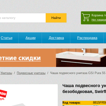
Корзина т
Нет товаров
Статьи
Акции
Доставка
Распродажа
/
Унитазы
/
Подвесные унитазы
/ Чаша подвесного унитаза GSI Pura 55 R
Чаша подвесного ун
безободковая, Swirf
руб.
Код товара:
8815FR5