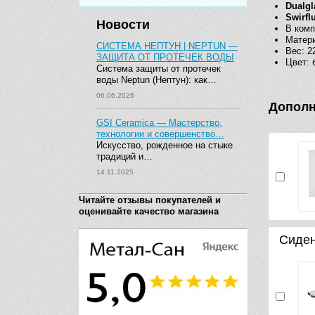
Dualg
Swirfl
Новости
В комп
Матери
СИСТЕМА НЕПТУН | NEPTUN —
Вес: 22
ЗАЩИТА ОТ ПРОТЕЧЕК ВОДЫ
Цвет: 
Система защиты от протечек
воды Neptun (Нептун): как…
06.06.2026
Дополн
GSI Ceramica — Мастерство,
технологии и совершенство…
Искусство, рожденное на стыке
традиций и…
14.11.2025
Читайте отзывы покупателей и
оценивайте качество магазина
Сиде