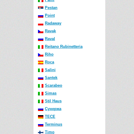
Pestan
Point
Radaway
Ravak
Raval
Reitano Rubinetteria
Riho
Roca
Salini
Santek
Scarabeo
Simas
Stil Haus
Сунержа
TECE
Terminus
Timo