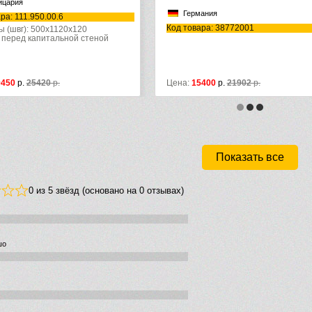
Герма
Германия
Код товар
Код товара: 38772001
ной
Цена:
15400
р.
21902
р.
Цена:
174
Показать все
0 из 5 звёзд (основано на 0 отзывах)
шо