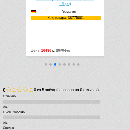
ре)
Швейцария
мания
Код товара: 156.050.00.1
: 38775001
Цвет: белый
Мо
р.
Цена:
1275
р.
1455
р.
Цена
0
0 из 5 звёзд (основано на 0 отзывах)
Отлично
Очень хорошо
Средне