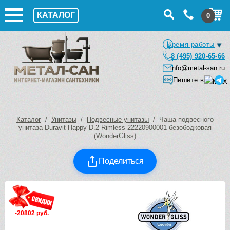
КАТАЛОГ
0
Время работы
8 (495) 920-65-66
info@metal-san.ru
Пишите в
Каталог
/
Унитазы
/
Подвесные унитазы
/ Чаша подвесного
унитаза Duravit Happy D.2 Rimless 22220900001 безободковая
(WonderGliss)
Поделиться
-20802 руб.