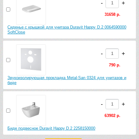
-
+
31658 р.
Сиденье с крышкой для унитаза Duravit Happy D.2 0064590000
SoftClose
-
+
790 р.
Звукоизолирующая прокладка Metal-San 0324 для унитазов и
биде
-
+
63902 р.
Биде подвесное Duravit Happy D.2 2258150000