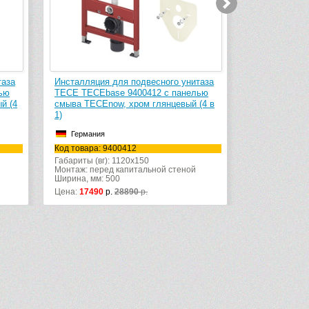
экспресс-до
таза
Инсталляция для подвесного унитаза
Инсталляция
ью
TECE TECEbase 9400413 с панелью
TECE TECEba
(4 в
смыва TECEnow, белый (4 в 1)
смыва TECEn
1)
Германия
Германия
Код товара: 9400413
Код товара: 
Габариты (вг): 1120x150
Монтаж: перед капитальной стеной
Габариты (вг)
Ширина, мм: 500
Монтаж: пере
Ширина, мм: 
Цена:
16990
р.
27450
р.
Цена:
17600
р