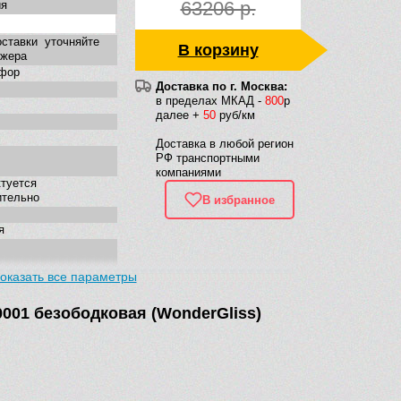
63206 р.
ия
ставки уточняйте
В корзину
джера
фор
Доставка по г. Москва:
в пределах МКАД -
800
р
далее +
50
руб/км
Доставка в любой регион
РФ транспортными
компаниями
туется
ительно
В избранное
я
оказать все параметры
енная
0001 безободковая (WonderGliss)