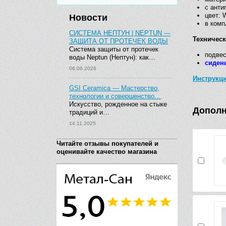
с анти
цвет: 
Новости
в комп
СИСТЕМА НЕПТУН | NEPTUN —
Техничес
ЗАЩИТА ОТ ПРОТЕЧЕК ВОДЫ
Система защиты от протечек
подвес
воды Neptun (Нептун): как…
сиден
06.06.2026
Инструкц
GSI Ceramica — Мастерство,
технологии и совершенство…
Искусство, рожденное на стыке
Дополн
традиций и…
14.11.2025
Читайте отзывы покупателей и
оценивайте качество магазина