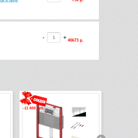
ов и биде
-
+
40673 р.
-10 460 руб.
-11 740 руб.