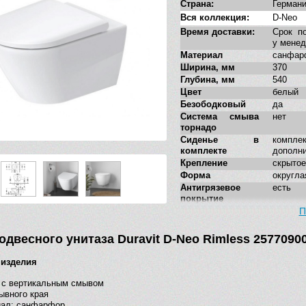
Страна:
Герман
Вся коллекция:
D-Neo
Время доставки:
Срок по
у мене
Материал
санфар
Ширина, мм
370
Глубина, мм
540
Цвет
белый
Безободковый
да
Система смыва
нет
торнадо
Сиденье в
комплек
комплекте
дополн
Крепление
скрытое
Форма
округла
Антигрязевое
есть
покрытие
Укороченная
нет
П
модель
Стилистика
соврем
одвесного унитаза Duravit D-Neo Rimless 2577090
дизайна
Дополнительные
нет
 изделия
функции
 с вертикальным смывом
ывного края
иал: санфарфор