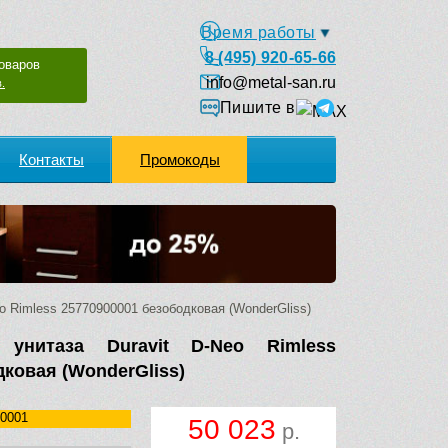
Время работы
8 (495) 920-65-66
оваров
info@metal-san.ru
.
Пишите в
Контакты
Промокоды
o Rimless 25770900001 безободковая (WonderGliss)
 унитаза Duravit D-Neo Rimless
дковая (WonderGliss)
0001
50 023
р.