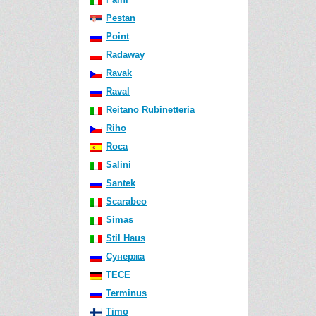
Pestan
Point
Radaway
Ravak
Raval
Reitano Rubinetteria
Riho
Roca
Salini
Santek
Scarabeo
Simas
Stil Haus
Сунержа
TECE
Terminus
Timo