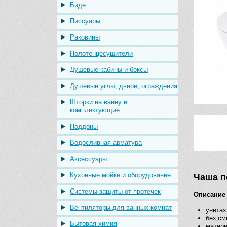
Биде
Писсуары
Раковины
Полотенцесушители
Душевые кабины и боксы
Душевые углы, двери, ограждения
Шторки на ванну и
комплектующие
Поддоны
Водосливная арматура
Аксессуары
Кухонные мойки и оборудование
Чаша п
Системы защиты от протечек
Описание
Вентиляторы для ванных комнат
унитаз
без см
Бытовая химия
матер