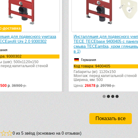
яция для подвесного унитаза
Инсталляция для подвесного уни
ECEbase 9400405 с панелью
TECE TECEbase 9400412 с панел
ECEambia, хром глянцевый (4
смыва TECEnow, хром глянцевый 
1)
ания
Германия
ара: 9400405
Код товара: 9400412
 (вг): 1120x150
Габариты (вг): 1120x150
 перед капитальной стеной
Монтаж: перед капитальной стеной
 мм: 500
Ширина, мм: 500
6678
р.
29790
р.
Цена:
17490
р.
28890
р.
Показать все
0 из 5 звёзд (основано на 0 отзывах)