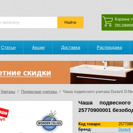
Корзина т
Нет товаров
Статьи
Акции
Доставка
Распродажа
/
Унитазы
/
Подвесные унитазы
/ Чаша подвесного унитаза Duravit D-Ne
Чаша подвесного
25770900001 безобо
руб.
Код товара:
2577090
Бренд:
Duravit