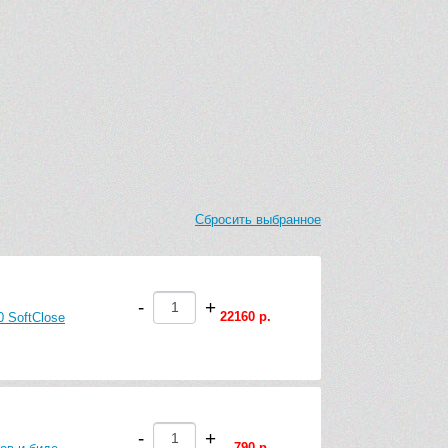
Сбросить выбранное
-
+
22160 р.
 SoftClose
-
+
790 р.