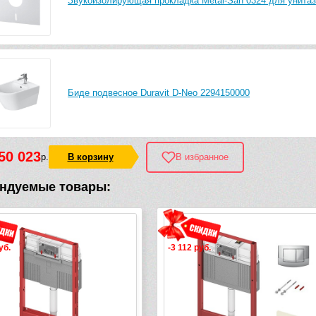
Звукоизолирующая прокладка Metal-San 0324 для унитаз
Биде подвесное Duravit D-Neo 2294150000
50 023
р.
В корзину
В избранное
ндуемые товары:
уб.
-11 400 руб.