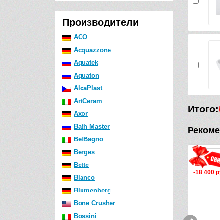
Производители
ACO
Acquazzone
Aquatek
Aquaton
AlcaPlast
ArtCeram
Итого:
Axor
Bath Master
Рекоме
BelBagno
Berges
Bette
-18 400 руб.
-3 112 р
Blanco
Blumenberg
Bone Crusher
Bossini