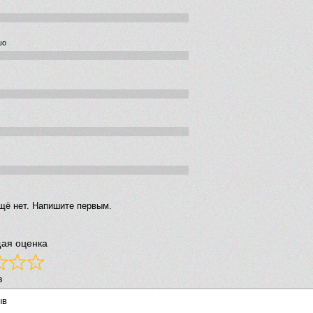
шо
щё нет. Напишите первым.
ая оценка
в