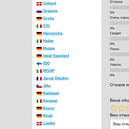
Отлично
Geberit
Granula
Очень хоро
Grohe
GSI
Hansgrohe
Средне
Huber
Huppe
Плохо
Ideal Standard
IDO
Ужасно
IRSAP
Jacob Delafon
Отзывов е
Jika
Kaldewei
Ваша общ
Kerasan
Keuco
Ваш отзы
Kludi
Laufen