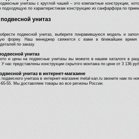
подвесные унитазы с круглой чашей – это компактные конструкции, кот
е подходящую по характеристикам конструкцию из санфарфора по прие
 подвесной унитаз
обрести подвесной унитаз, выберите понравившуюся модель и запол
ную форму. Наш менеджер свяжется с вами в ближайшее время
деталей по заказу.
подвесной унитаз
ото и цены на подвесные унитазы вы можете в нашем каталоге в раз
 У нас представлены конструкции скрытого монтажа по цене от 3 136 руб
одвесной унитаз в интернет-магазине
 подвесного унитаза в интернет-магазине metal-san.ru звоните нам по н
0-65-55. Мы доставляем товары во все регионы России.