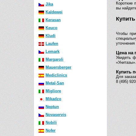
Короткие 
Jika
вы найдет
Kaldewei
Купить
Kerasan
Keuco
Чтобы при
Kludi
специаль
уточнения 
Laufen
Lemark
Цена на 
Увидеть ф
Margaroli
«Унитазы».
Mauersberger
Купить п
Mediclinics
Для заказа
8 (495) 92
Metal-San
Migliore
Mikadzo
Neptun
Novaservis
Nobili
Nofer