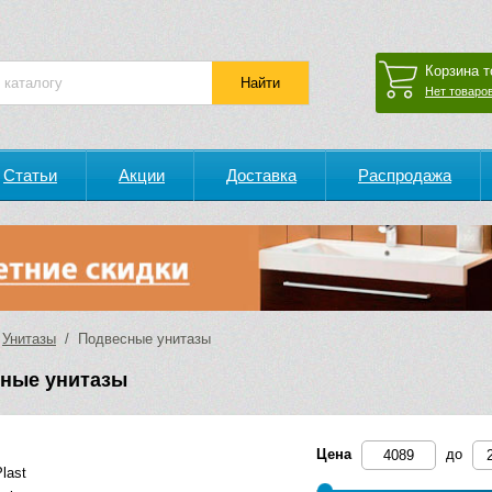
Корзина т
Нет товаров
Статьи
Акции
Доставка
Распродажа
/
Унитазы
/ Подвесные унитазы
ные унитазы
Цена
до
last