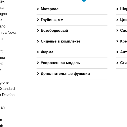
tek
eram
Материал
Шир
agno
Глубина, мм
Цве
es
ano
-
Безободковый
Сис
mica Nova
res
Сиденье в комплекте
Кре
it
Форма
Ант
nia
Укороченная модель
Сти
it
e
Дополнительные функции
grohe
 Standard
 Delafon
san
en
rk