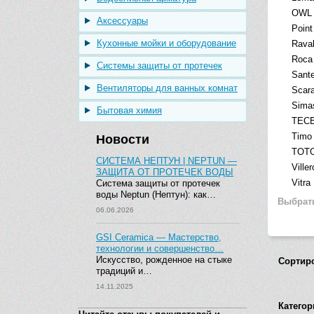
OWL 
Аксессуары
Point
Кухонные мойки и оборудование
Rava
Roca
Системы защиты от протечек
Sant
Вентиляторы для ванных комнат
Scar
Sima
Бытовая химия
TEC
Timo
Новости
TOT
СИСТЕМА НЕПТУН | NEPTUN —
Ville
ЗАЩИТА ОТ ПРОТЕЧЕК ВОДЫ
Vitra
Система защиты от протечек
воды Neptun (Нептун): как…
Выбрат
06.06.2026
GSI Ceramica — Мастерство,
технологии и совершенство…
Искусство, рожденное на стыке
Сортир
традиций и…
14.11.2025
Категор