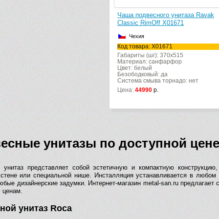
Чаша подвесного унитаза Ravak
Classic RimOff X01671
Чехия
Код товара: X01671
Габариты (шг): 370x515
Материал: санфарфор
Цвет: белый
Безободковый: да
Система смыва торнадо: нет
Цена:
44990
р.
есные унитазы по доступной цен
 унитаз представляет собой эстетичную и компактную конструкцию,
 стене или специальной нише. Инсталляция устанавливается в любом 
юбые дизайнерские задумки. Интернет-магазин metal-san.ru предлагает
 ценам.
ной унитаз Roca