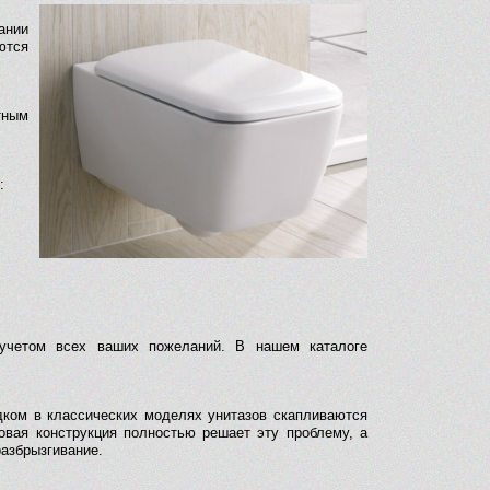
ании
ются
тным
:
 учетом всех ваших пожеланий. В нашем каталоге
дком в классических моделях унитазов скапливаются
овая конструкция полностью решает эту проблему, а
разбрызгивание.