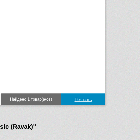
Найдено 1 товар(а/ов)
sic (Ravak)"