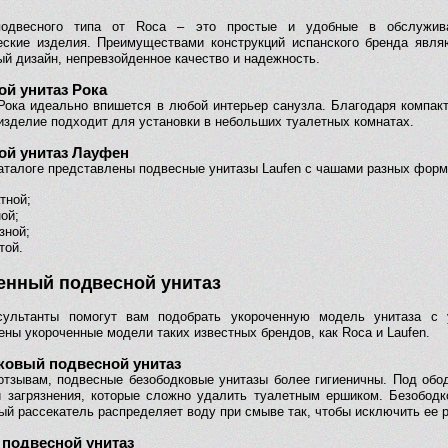
подвесного типа от Roca – это простые и удобные в обслужив
еские изделия. Преимуществами конструкций испанского бренда явля
ый дизайн, непревзойденное качество и надежность.
й унитаз Рока
 Рока идеально впишется в любой интерьер санузла. Благодаря компак
изделие подходит для установки в небольших туалетных комнатах.
ой унитаз Лауфен
аталоге представлены подвесные унитазы Laufen с чашами разных форм
тной;
ой;
зной;
той.
енный подвесной унитаз
сультанты помогут вам подобрать укороченную модель унитаза с
ены укороченные модели таких известных брендов, как Roca и Laufen.
ковый подвесной унитаз
отзывам, подвесные безободковые унитазы более гигиеничны. Под обо
и загрязнения, которые сложно удалить туалетным ершиком. Безободк
ый рассекатель распределяет воду при смыве так, чтобы исключить ее 
 подвесной унитаз