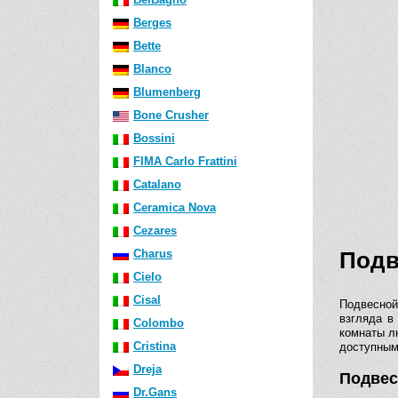
Berges
Bette
Blanco
Blumenberg
Bone Crusher
Bossini
FIMA Carlo Frattini
Catalano
Ceramica Nova
Cezares
Подв
Charus
Cielo
Cisal
Подвесной
взгляда в
Colombo
комнаты л
Cristina
доступным
Dreja
Подвес
Dr.Gans