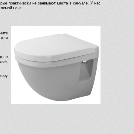
орые практически не занимают места в санузле. У нас
млемой цене.
ните
 для
деле
лей.
омеру