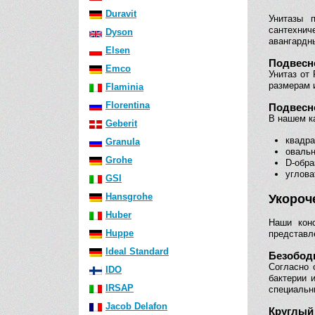
Duravit
Унитазы 
сантехнич
Dyson
авангардн
Elsen
Подвесно
Emco
Унитаз от
размерам 
Flaminia
Florentina
Подвесн
В нашем к
Geberit
квадра
Granula
овальн
Grohe
D-обра
углова
GSI
Hansgrohe
Укороч
Huber
Наши кон
Huppe
представл
Ideal Standard
Безобод
Согласно 
IDO
бактерии 
IRSAP
специальн
Jacob Delafon
Круглый