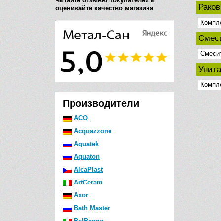
Читайте отзывы покупателей и
Рако
оценивайте качество магазина
Компл
Смеси
Смесит
Унит
Компл
Производители
ACO
Acquazzone
Aquatek
Aquaton
AlcaPlast
ArtCeram
Axor
Bath Master
BelBagno