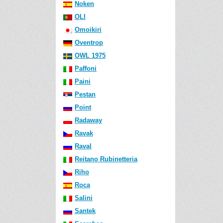
Noken
OLI
Omoikiri
Oventrop
OWL 1975
Paffoni
Paini
Pestan
Point
Radaway
Ravak
Raval
Reitano Rubinetteria
Riho
Roca
Salini
Santek