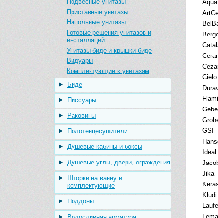
Подвесные унитазы
Aqua
Приставные унитазы
ArtC
Напольные унитазы
BelB
Готовые решения унитазов и
Berg
инсталляций
Catal
Унитазы-биде и крышки-биде
Cera
Видуары
Ceza
Комплектующие к унитазам
Cielo
Биде
Durav
Flami
Писсуары
Geber
Раковины
Groh
GSI
Полотенцесушители
Hans
Душевые кабины и боксы
Ideal
Душевые углы, двери, ограждения
Jacob
Jika
Шторки на ванну и
Kera
комплектующие
Kludi
Поддоны
Lauf
Lema
Водосливная арматура