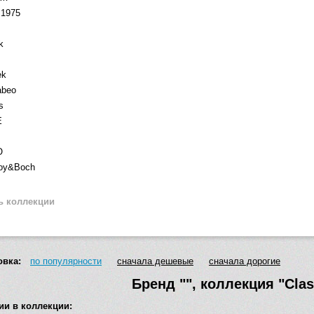
1975
k
ek
abeo
s
E
O
roy&Boch
ь коллекции
овка:
по популярности
сначала дешевые
сначала дорогие
Бренд
""
, коллекция
"Clas
ии в коллекции: