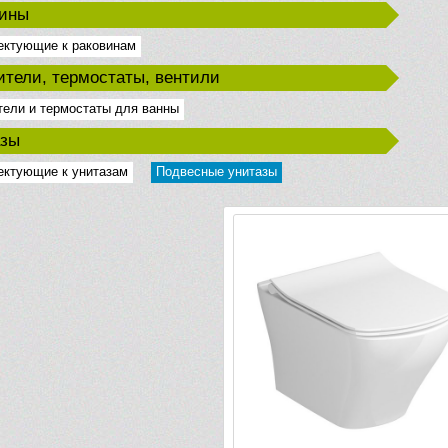
вины
ектующие к раковинам
тели, термостаты, вентили
ели и термостаты для ванны
азы
ектующие к унитазам
Подвесные унитазы