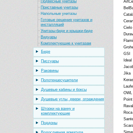
Подвесные унитазы
ArtC
Приставные унитазы
BelB
Напольные унитазы
Catal
Готовые решения унитазов и
Cera
инсталляций
Cielo
Унитазы-биде и крышки-биде
Durav
Видуары
Flami
Комплектующие к унитазам
Groh
Биде
GSI
Ideal
Писсуары
Jacob
Раковины
Jika
Kera
Полотенцесушители
Lauf
Душевые кабины и боксы
OWL 
Душевые углы, двери, ограждения
Point
Rava
Шторки на ванну и
Roca
комплектующие
Sant
Поддоны
Scar
Sima
Водосливная арматура