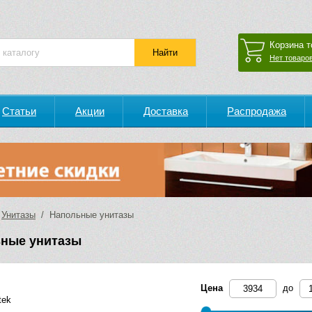
Корзина т
Нет товаров
Статьи
Акции
Доставка
Распродажа
/
Унитазы
/ Напольные унитазы
ные унитазы
Цена
до
tek