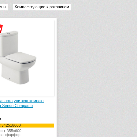
ины
Комплектующие к раковинам
льного унитаза компакт
 Senso Compacto
я
: 342518000
шг): 355x600
 санфарфор