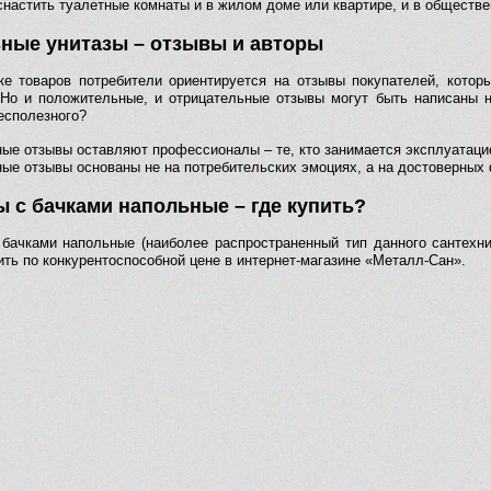
снастить туалетные комнаты и в жилом доме или квартире, и в обществе
ные унитазы – отзывы и авторы
ке товаров потребители ориентируется на отзывы покупателей, котор
 Но и положительные, и отрицательные отзывы могут быть написаны 
есполезного?
ые отзывы оставляют профессионалы – те, кто занимается эксплуатацие
ые отзывы основаны не на потребительских эмоциях, а на достоверных 
ы с бачками напольные – где купить?
 бачками напольные (наиболее распространенный тип данного сантехнич
ить по конкурентоспособной цене в интернет-магазине «Металл-Сан».