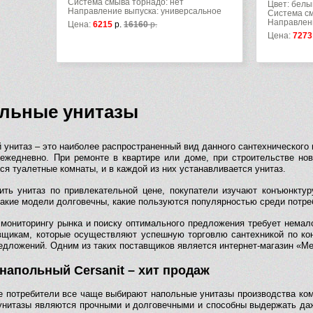
Система смыва торнадо: нет
Цвет: белы
Направление выпуска: универсальное
Система см
Направлени
Цена:
6215
р.
16160
р.
Цена:
7273
льные унитазы
 унитаз – это наиболее распространенный вид данного сантехнического
 ежедневно. При ремонте в квартире или доме, при строительстве н
я туалетные комнаты, и в каждой из них устанавливается унитаз.
ить унитаз по привлекательной цене, покупатели изучают конъюнкту
какие модели долговечны, какие пользуются популярностью среди потреб
 мониторингу рынка и поиску оптимального предложения требует немало
вщикам, которые осуществляют успешную торговлю сантехникой по ко
едложений. Одним из таких поставщиков является интернет-магазин «М
 напольный Сersanit – хит продаж
е потребители все чаще выбирают напольные унитазы производства компа
 унитазы являются прочными и долговечными и способны выдержать да