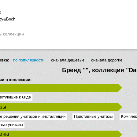
O
roy&Boch
ь коллекции
овка:
по популярности
сначала дешевые
сначала дорогие
Бренд
""
, коллекция
"Da
ии в коллекции:
ектующие к биде
азы
е решения унитазов и инсталляций
Приставные унитазы
Комплек
ные унитазы
вины