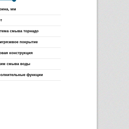
ина, мм
-
т
тема смыва торнадо
игрязевое покрытие
овая конструкция
жим смыва воды
олнительные функции