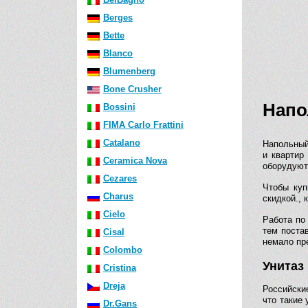
Berges
Bette
Blanco
Blumenberg
Bone Crusher
Напо
Bossini
FIMA Carlo Frattini
Catalano
Напольный
и квартир
Ceramica Nova
оборудуютс
Cezares
Чтобы куп
Charus
скидкой., 
Cielo
Работа по
тем поста
Cisal
немало пр
Colombo
Унитаз
Cristina
Dreja
Российски
что такие
Dr.Gans