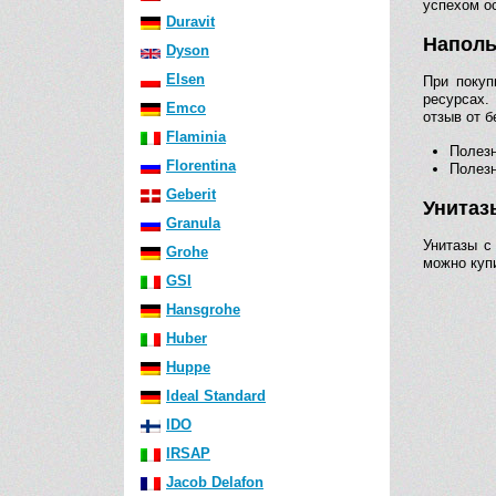
успехом о
Duravit
Наполь
Dyson
Elsen
При покуп
ресурсах.
Emco
отзыв от б
Flaminia
Полезн
Florentina
Полезн
Geberit
Унитаз
Granula
Унитазы с
Grohe
можно куп
GSI
Hansgrohe
Huber
Huppe
Ideal Standard
IDO
IRSAP
Jacob Delafon