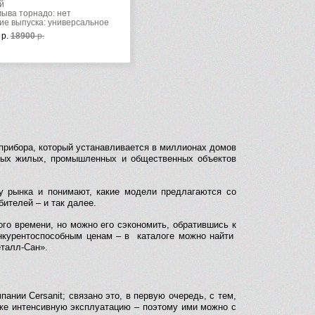
й
ыва торнадо: нет
е выпуска: универсальное
р.
18900
р.
 прибора, который устанавливается в миллионах домов
овых жилых, промышленных и общественных объектов
ру рынка и понимают, какие модели предлагаются со
ителей – и так далее.
го времени, но можно его сэкономить, обратившись к
нкурентоспособным ценам – в каталоге можно найти
еталл-Сан».
нии Сersanit; связано это, в первую очередь, с тем,
же интенсивную эксплуатацию – поэтому ими можно с