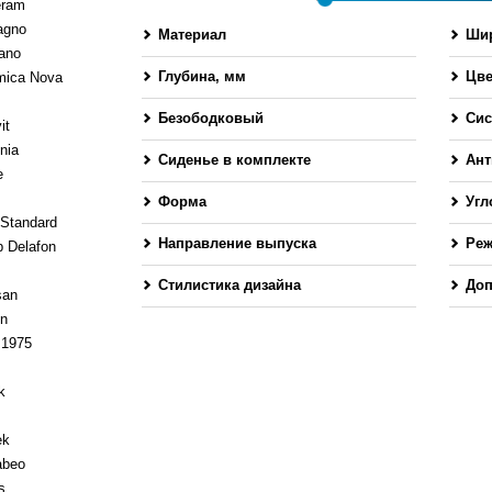
eram
agno
Материал
Шир
ano
Глубина, мм
Цве
mica Nova
-
Безободковый
Сис
it
nia
Сиденье в комплекте
Ант
e
Форма
Угл
 Standard
Направление выпуска
Ре
 Delafon
Стилистика дизайна
Доп
san
en
1975
k
ek
abeo
s