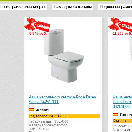
ны встраиваемые сверху
Накладные раковины
Подвесные раков
-9 945 руб.
-11 627 руб.
Чаша напольного унитаза Roca Dama
Чаша напо
Senso 342517000
Roca Dama
342518000
Испания
Испани
Код товара: 342517000
Код товара
Габариты (шг): 355x660
Материал: санфарфор
Габариты (
Цвет: белый
Материал: