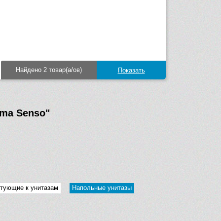
Найдено 2 товар(а/ов)
ma Senso"
тующие к унитазам
Напольные унитазы