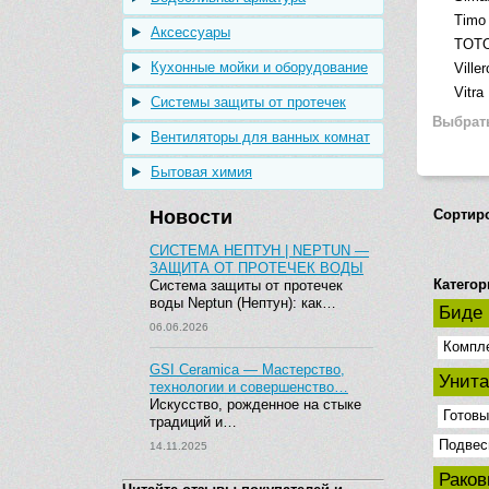
Timo
Аксессуары
TOT
Кухонные мойки и оборудование
Ville
Vitra
Системы защиты от протечек
Выбрат
Вентиляторы для ванных комнат
Бытовая химия
Новости
Сортир
СИСТЕМА НЕПТУН | NEPTUN —
ЗАЩИТА ОТ ПРОТЕЧЕК ВОДЫ
Категор
Система защиты от протечек
воды Neptun (Нептун): как…
Биде
06.06.2026
Компл
GSI Ceramica — Мастерство,
Унит
технологии и совершенство…
Искусство, рожденное на стыке
Готовы
традиций и…
Подвес
14.11.2025
Рако