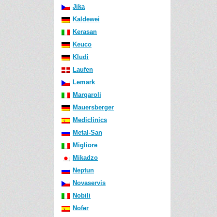
Jika
Kaldewei
Kerasan
Keuco
Kludi
Laufen
Lemark
Margaroli
Mauersberger
Mediclinics
Metal-San
Migliore
Mikadzo
Neptun
Novaservis
Nobili
Nofer