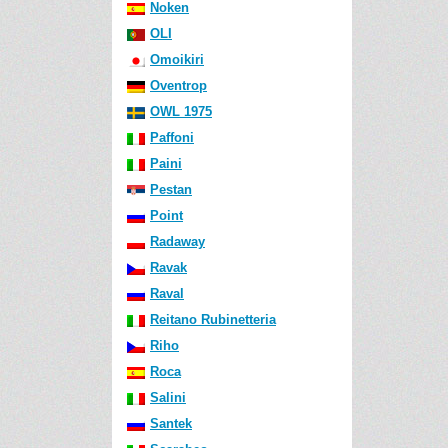
Noken
OLI
Omoikiri
Oventrop
OWL 1975
Paffoni
Paini
Pestan
Point
Radaway
Ravak
Raval
Reitano Rubinetteria
Riho
Roca
Salini
Santek