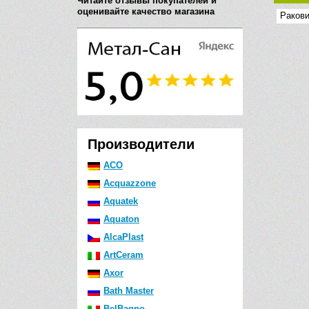
Читайте отзывы покупателей и
оценивайте качество магазина
Ракови
Производители
ACO
Acquazzone
Aquatek
Aquaton
AlcaPlast
ArtCeram
Axor
Bath Master
BelBagno