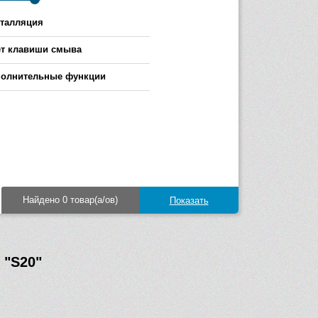
талляция
т клавиши смыва
олнительные функции
Найдено 0 товар(а/ов)
я
"S20"