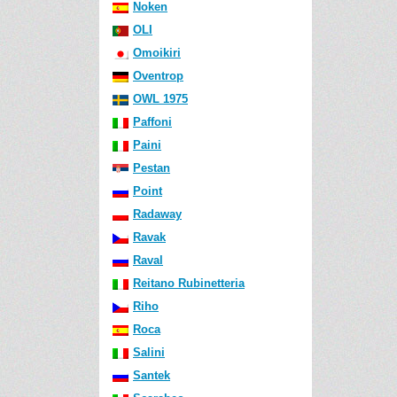
Noken
OLI
Omoikiri
Oventrop
OWL 1975
Paffoni
Paini
Pestan
Point
Radaway
Ravak
Raval
Reitano Rubinetteria
Riho
Roca
Salini
Santek