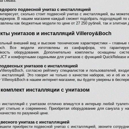
ша смыва.
едорого подвесной унитаз с инсталляцией
интересует, сколько стоит подвесной унитаз с инсталляцией, вы можете
еджеров. В нашем магазине каждый сможет подобрать подходящий по це
авлены как бюджетные модели по цене от 27 250 рублей, так и элитная 
кты унитазов и инсталляций Villeroy&Boch
ельный внешний вид и высокие технические характеристики – главные
&Boch. Все модели изготовлены из санфарфора, что гарантиру
ойкость оборудования. Дополнительно комплекты оснащены сис
T и комфортными сиденьями для унитазов с функцией QuickRelease и 
подвесных унитазов с инсталляцией
Villeroy&Boch, согласно рейтингу специалистов и пользователей, вход
и инсталляций. Это говорит не только о качестве наборов, но и об их
 Villeroy&Boch в нашем интернет-магазине, вы будете уверены в беспере
 комплект инсталляции с унитазом
 инсталляций с унитазом отлично впишутся в интерьер любой туалетн
дят стильно и современно. Приобретая оборудование для санузла у на
качество по разумной цене.
весного унитаза с инсталляцией
ешили приобрести подвесной унитаз с инсталляцией, звоните сотрудник