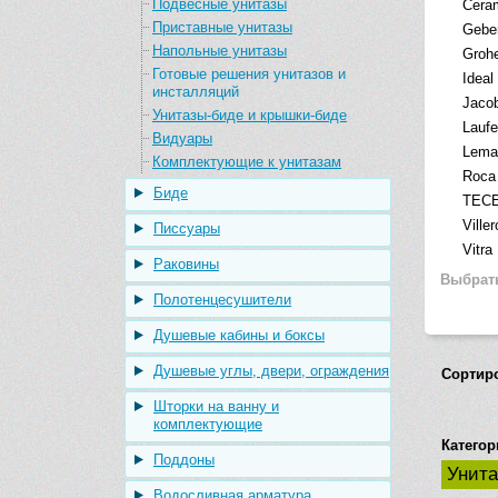
Подвесные унитазы
Cera
Приставные унитазы
Geber
Напольные унитазы
Groh
Готовые решения унитазов и
Ideal
инсталляций
Jacob
Унитазы-биде и крышки-биде
Lauf
Видуары
Lema
Комплектующие к унитазам
Roca
Биде
TEC
Ville
Писсуары
Vitra
Раковины
Выбрат
Полотенцесушители
Душевые кабины и боксы
Душевые углы, двери, ограждения
Сортир
Шторки на ванну и
комплектующие
Категор
Поддоны
Унит
Водосливная арматура