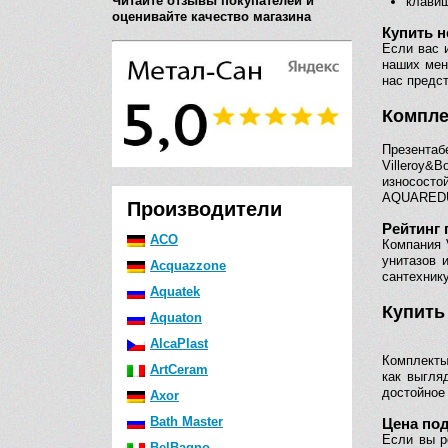
Читайте отзывы покупателей и
клави
оценивайте качество магазина
Купить н
Если вас 
наших мен
нас предст
Компле
Презентаб
Villeroy
износост
AQUAREDUC
Производители
Рейтинг 
ACO
Компания 
унитазов 
Acquazzone
сантехнику
Aquatek
Купить
Aquaton
AlcaPlast
Комплекты
ArtCeram
как выгля
достойное 
Axor
Bath Master
Цена под
Если вы р
BelBagno