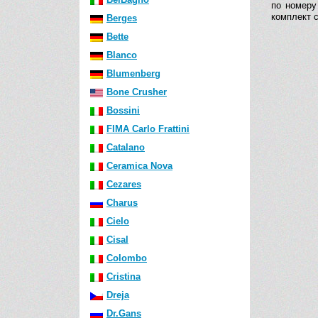
по номеру
комплект 
Berges
Bette
Blanco
Blumenberg
Bone Crusher
Bossini
FIMA Carlo Frattini
Catalano
Ceramica Nova
Cezares
Charus
Cielo
Cisal
Colombo
Cristina
Dreja
Dr.Gans