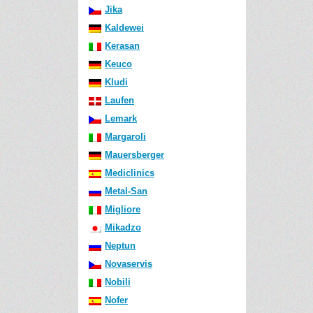
Jika
Kaldewei
Kerasan
Keuco
Kludi
Laufen
Lemark
Margaroli
Mauersberger
Mediclinics
Metal-San
Migliore
Mikadzo
Neptun
Novaservis
Nobili
Nofer