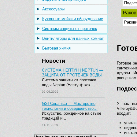
Подве
Аксессуары
Рако
Кухонные мойки и оборудование
Ракови
Системы защиты от протечек
Вентиляторы для ванных комнат
Гото
Бытовая химия
Новости
Готовое р
сантехнич
СИСТЕМА НЕПТУН | NEPTUN —
другом. И
ЗАЩИТА ОТ ПРОТЕЧЕК ВОДЫ
расценкам
Система защиты от протечек
воды Neptun (Нептун): как…
Подвес
06.06.2026
GSI Ceramica — Мастерство,
У нас вы
технологии и совершенство…
Villeroy&
Искусство, рожденное на стыке
входит:
традиций и…
унитаз
14.11.2025
сидень
инстал