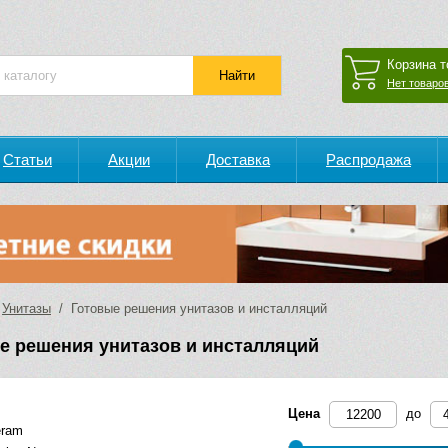
Корзина т
Нет товаров
Статьи
Акции
Доставка
Распродажа
/
Унитазы
/ Готовые решения унитазов и инсталляций
е решения унитазов и инсталляций
Цена
до
eram