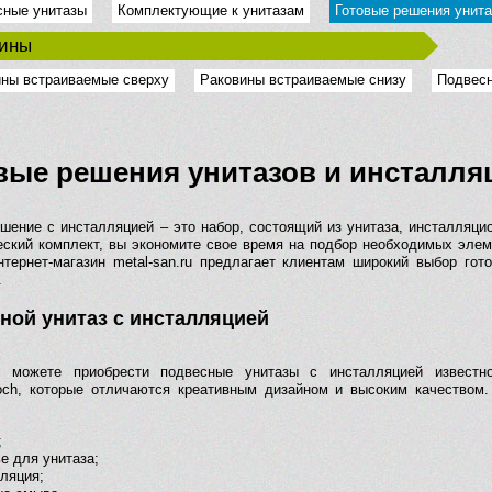
сные унитазы
Комплектующие к унитазам
Готовые решения унита
вины
ны встраиваемые сверху
Раковины встраиваемые снизу
Подвес
вые решения унитазов и инсталля
ешение с инсталляцией – это набор, состоящий из унитаза, инсталляц
еский комплект, вы экономите свое время на подбор необходимых эле
нтернет-магазин metal-san.ru предлагает клиентам широкий выбор го
.
ной унитаз с инсталляцией
 можете приобрести подвесные унитазы с инсталляцией известно
Boch, которые отличаются креативным дизайном и высоким качеством
;
е для унитаза;
ляция;