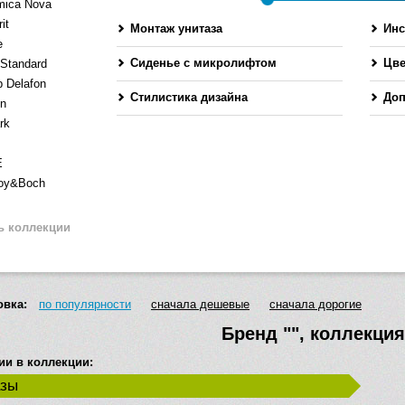
mica Nova
it
Монтаж унитаза
Инс
e
Сиденье с микролифтом
Цве
 Standard
 Delafon
Стилистика дизайна
Доп
en
rk
E
roy&Boch
ь коллекции
овка:
по популярности
сначала дешевые
сначала дорогие
Бренд
""
, коллекци
ии в коллекции:
азы