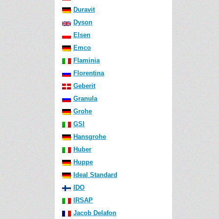
Duravit
Dyson
Elsen
Emco
Flaminia
Florentina
Geberit
Granula
Grohe
GSI
Hansgrohe
Huber
Huppe
Ideal Standard
IDO
IRSAP
Jacob Delafon